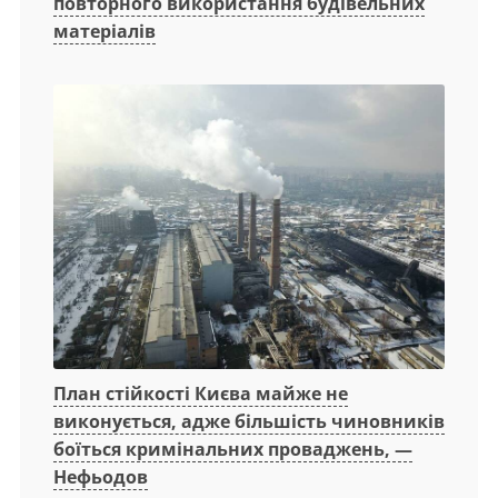
повторного використання будівельних
матеріалів
План стійкості Києва майже не
виконується, адже більшість чиновників
боїться кримінальних проваджень, —
Нефьодов