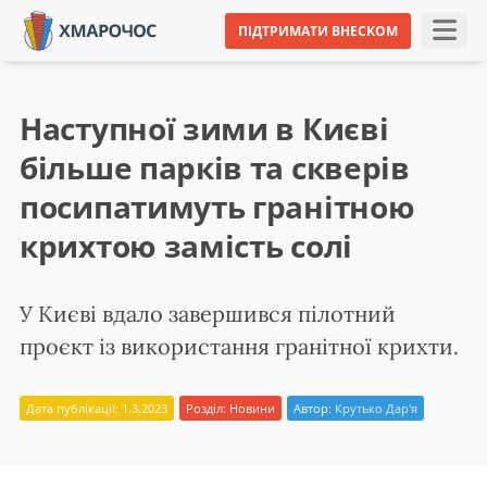
ПІДТРИМАТИ ВНЕСКОМ
Наступної зими в Києві
більше парків та скверів
посипатимуть гранітною
крихтою замість солі
У Києві вдало завершився пілотний
проєкт із використання гранітної крихти.
Дата публікації: 1.3.2023
Розділ:
Новини
Автор:
Крутько Дар'я