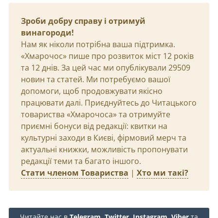
Зроби добру справу і отримуй
винагороди!
Нам як ніколи потрібна ваша підтримка.
«Хмарочос» пише про розвиток міст 12 років
та 12 днів. За цей час ми опублікували 29509
новин та статей. Ми потребуємо вашої
допомоги, щоб продовжувати якісно
працювати далі. Приєднуйтесь до Читацького
товариства «Хмарочоса» та отримуйте
приємні бонуси від редакції: квитки на
культурні заходи в Києві, фірмовий мерч та
актуальні книжки, можливість пропонувати
редакції теми та багато іншого.
Стати членом Товариства
|
Хто ми такі?
Читайте нас в
Telegram
,
Twitter
,
Instagram
,
Viber
та