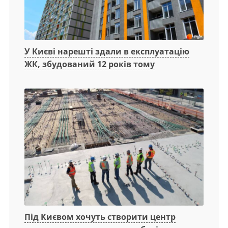
У Києві нарешті здали в експлуатацію
ЖК, збудований 12 років тому
Під Києвом хочуть створити центр