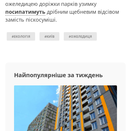
ожеледицею доріжки парків узимку
посипатимуть
дрібним щебневим відсівом
замість піскосуміші.
#ЕКОЛОГІЯ
#КИЇВ
#ОЖЕЛЕДИЦЯ
Найпопулярніше за тиждень