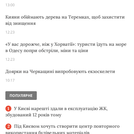
13:00
Кияни обіймають дерева на Теремках, щоб захистити
від знищення
12:23
«У вас дорожче, ніж у Хорватії»: туристи їдуть на море
в Одесу попри обстріли, міни та ціни
12:23
Доярки на Черкащині випробовують екзоскелети
10:17
ПОПУЛЯРНЕ
У Києві нарешті здали в експлуатацію ЖК,
збудований 12 років тому
Під Києвом хочуть створити центр повторного
використання будівельних матеріалів