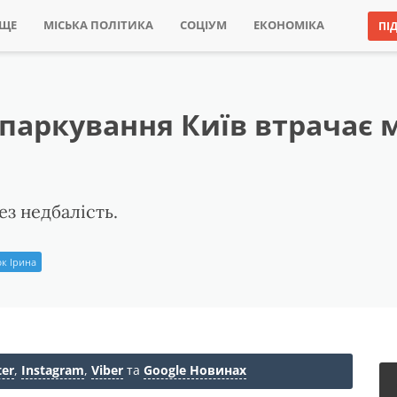
ИЩЕ
МІСЬКА ПОЛІТИКА
СОЦІУМ
ЕКОНОМІКА
ПІ
паркування Київ втрачає 
ез недбалість.
к Ірина
ter
,
Instagram
,
Viber
та
Google Новинах