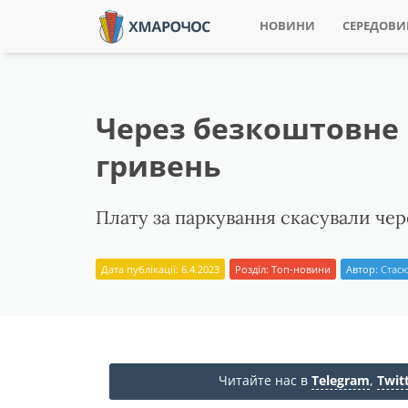
НОВИНИ
СЕРЕДОВ
Через безкоштовне 
гривень
Плату за паркування скасували чер
Дата публікації: 6.4.2023
Розділ:
Топ-новини
Автор:
Стасю
Читайте нас в
Telegram
,
Twit