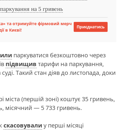
 паркування на 5 гривень
са» та отримуйте фірмовий мерч
Приєднатись
ії в Києві!
лили
паркуватися безкоштовно через
їв
підвищив
тарифи на паркування,
суді. Такий стан діяв до листопада, доки
і міста (першій зоні) коштує 35 гривень,
, місячний — 5 733 гривень.
ож
скасовували
у перші місяці