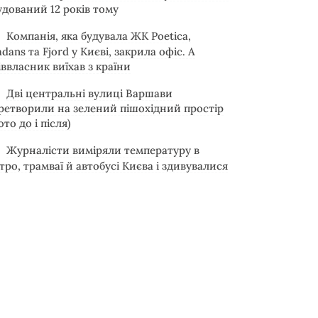
удований 12 років тому
Компанія, яка будувала ЖК Poetica,
adans та Fjord у Києві, закрила офіс. А
іввласник виїхав з країни
Дві центральні вулиці Варшави
ретворили на зелений пішохідний простір
ото до і після)
Журналісти виміряли температуру в
тро, трамваї й автобусі Києва і здивувалися