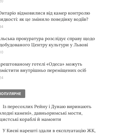
20
Онтаріо відмовилися від камер контролю
идкості: як це змінило поведінку водіїв?
34
льська прокуратура розслідує справу щодо
добудованого Центру культури у Львові
10
арештованому готелі «Одеса» можуть
змістити внутрішньо переміщених осіб
24
ПОПУЛЯРНЕ
Із пересохлих Рейну і Дунаю виринають
олодні камені», давньоримські мости,
цистські кораблі й мамонти
У Києві нарешті здали в експлуатацію ЖК,