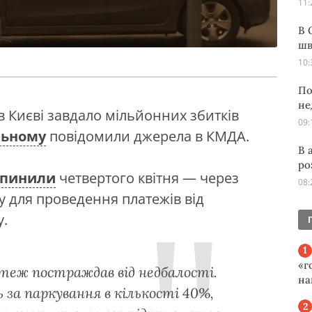
11:
В 
шв
10:
По
не
в Києві завдало мільйонних збитків
09:
льному
повідомили джерела в КМДА.
В 
ро
упинили
четвертого квітня — через
08:
 для проведення платежів від
у.
«г
теж постраждав від недбалості.
на
за паркування в кількості 40%,