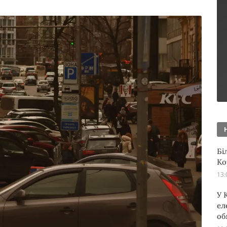
Бі
Ко
13:
У 
ел
об