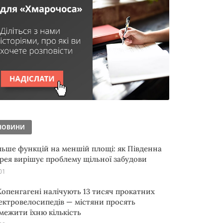
НОВИНИ
льше функцій на меншій площі: як Південна
рея вирішує проблему щільної забудови
01
Копенгагені налічують 13 тисяч прокатних
ектровелосипедів — містяни просять
межити їхню кількість