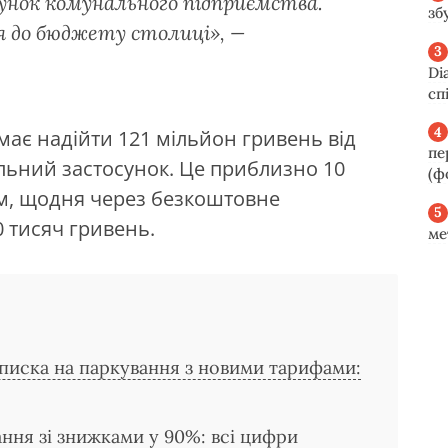
унок комунального підприємства.
зб
 до бюджету столиці», —
Di
сп
має надійти 121 мільйон гривень від
пе
льний застосунок. Це приблизно 10
(ф
ом, щодня через безкоштовне
 тисяч гривень.
ме
дписка на паркування з новими тарифами:
ання зі знижками у 90%: всі цифри