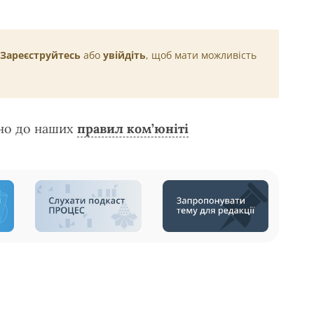
Зареєструйтесь
або
увійдіть
, щоб мати можливість
дно до наших
правил ком’юніті