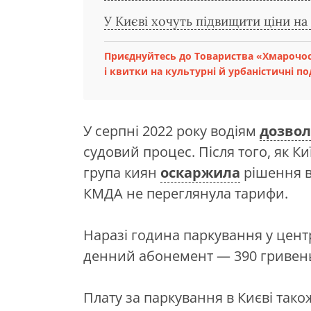
У Києві хочуть підвищити ціни на
Приєднуйтесь до Товариства «Хмарочо
і квитки на культурні й урбаністичні под
У серпні 2022 року водіям
дозво
судовий процес. Після того, як Ки
група киян
оскаржила
рішення в 
КМДА не переглянула тарифи.
Наразі година паркування у центр
денний абонемент — 390 гривень
Плату за паркування в Києві так