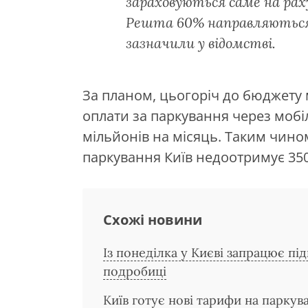
зараховуються саме на рах
Решта 60% направляються
зазначили у відомстві.
За планом, цьогоріч до бюджету 
оплати за паркування через мобі
мільйонів на місяць. Таким чин
паркування Київ недоотримує 350
Схожі новини
Із понеділка у Києві запрацює пі
подробиці
Київ готує нові тарифи на паркув