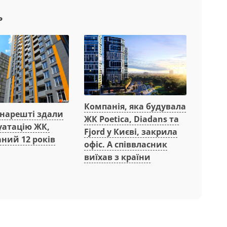
ь
Компанія, яка будувала
 нарешті здали
ЖК Poetica, Diadans та
уатацію ЖК,
Fjord у Києві, закрила
ний 12 років
офіс. А співвласник
виїхав з країни