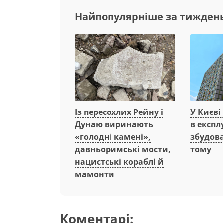
Найпопулярніше за тижден
Із пересохлих Рейну і
У Києві
Дунаю виринають
в експл
«голодні камені»,
збудова
давньоримські мости,
тому
нацистські кораблі й
мамонти
Коментарі: