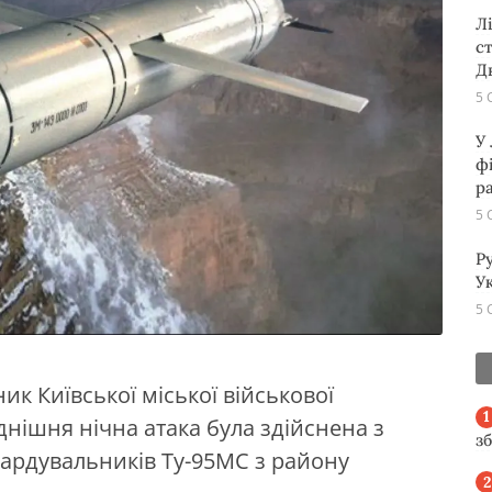
Л
с
Д
5 
У
ф
р
5 
Р
Ук
5 
ик Київської міської військової
днішня нічна атака була здійснена з
з
бардувальників Ту-95МС з району