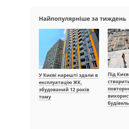
Найпопулярніше за тиждень
Під Киє
У Києві нарешті здали в
створит
експлуатацію ЖК,
повторн
збудований 12 років
викорис
тому
будівель