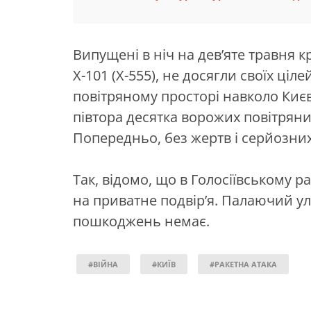
Випущені в ніч на дев’яте травня к
Х-101 (Х-555), не досягли своїх ці
повітряному просторі навколо Киє
півтора десятка ворожих повітряни
Попередньо, без жертв і серйозних
Так, відомо, що в Голосіївському р
на приватне подвірʼя. Палаючий у
пошкоджень немає.
#ВІЙНА
#КИЇВ
#РАКЕТНА АТАКА