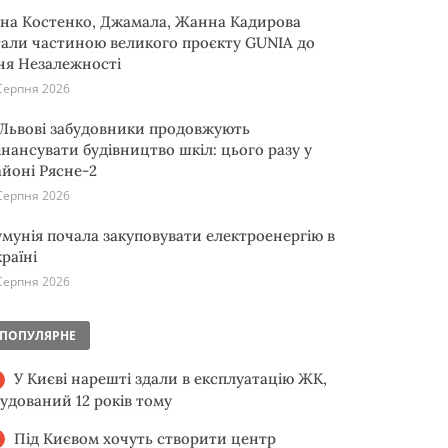
іна Костенко, Джамала, Жанна Кадирова
тали частиною великого проєкту GUNIA до
ня Незалежності
Серпня 2026
 Львові забудовники продовжують
інансувати будівництво шкіл: цього разу у
айоні Рясне-2
Серпня 2026
умунія почала закуповувати електроенергію в
раїні
Серпня 2026
ПОПУЛЯРНЕ
У Києві нарешті здали в експлуатацію ЖК,
будований 12 років тому
Під Києвом хочуть створити центр