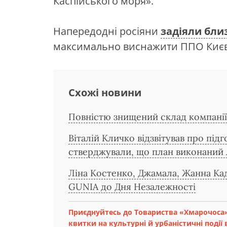
Каспійського моря».
Напередодні росіяни
задіяли бли
максимально виснажити ППО Києв
Схожі новини
Повністю знищений склад компані
Віталій Кличко відзвітував про пі
стверджували, що план виконаний
Ліна Костенко, Джамала, Жанна Ка
GUNIA до Дня Незалежності
Приєднуйтесь до Товариства «Хмарочоса»
квитки на культурні й урбаністичні події в