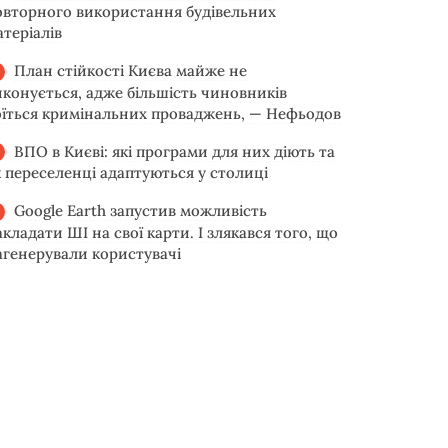
овторного використання будівельних
атеріалів
План стійкості Києва майже не
иконується, адже більшість чиновників
оїться кримінальних проваджень, — Нефьодов
ВПО в Києві: які програми для них діють та
к переселенці адаптуються у столиці
Google Earth запустив можливість
акладати ШІ на свої карти. І злякався того, що
агенерували користувачі