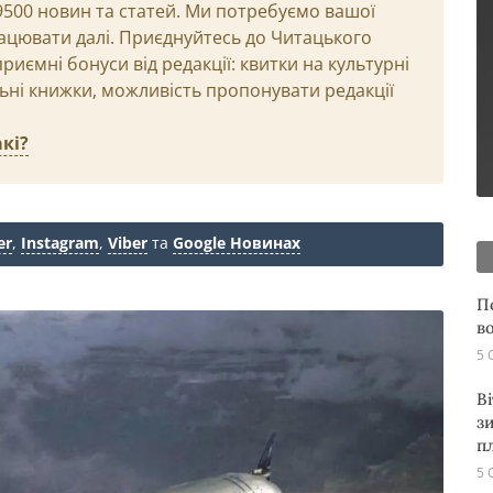
29500 новин та статей. Ми потребуємо вашої
ацювати далі. Приєднуйтесь до Читацького
иємні бонуси від редакції: квитки на культурні
льні книжки, можливість пропонувати редакції
кі?
er
,
Instagram
,
Viber
та
Google Новинах
П
в
5 
В
з
п
5 