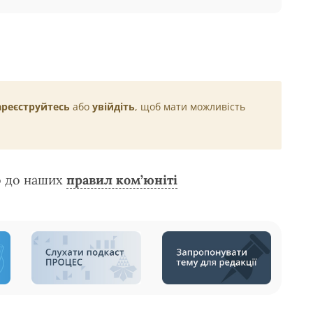
ареєструйтесь
або
увійдіть
, щоб мати можливість
о до наших
правил ком’юніті