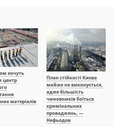
вом хочуть
План стійкості Києва
и центр
майже не виконується,
ого
адже більшість
тання
чиновників боїться
них матеріалів
кримінальних
проваджень, —
Нефьодов