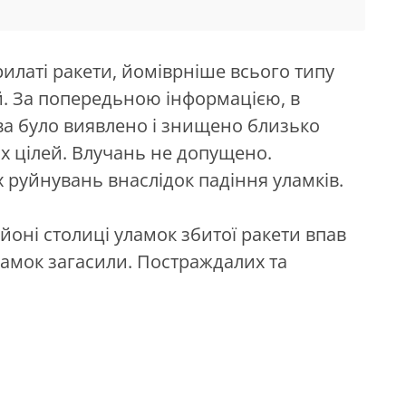
рилаті ракети, йоміврніше всього типу
лей. За попередьною інформацією, в
ва було виявлено і знищено близько
х цілей. Влучань не допущено.
 руйнувань внаслідок падіння уламків.
айоні столиці уламок збитої ракети впав
ламок загасили. Постраждалих та