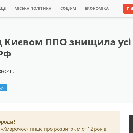
ИЩЕ
МІСЬКА ПОЛІТИКА
СОЦІУМ
ЕКОНОМІКА
ПІ
ад Києвом ППО знищила усі
 РФ
ночі.
йдан
ороди!
 «Хмарочос» пише про розвиток міст 12 років