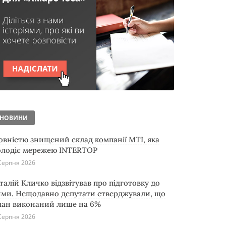
НОВИНИ
овністю знищений склад компанії MTI, яка
олодіє мережею INTERTOP
Серпня 2026
італій Кличко відзвітував про підготовку до
ими. Нещодавно депутати стверджували, що
лан виконаний лише на 6%
Серпня 2026