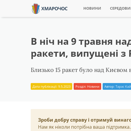
НОВИНИ
СЕРЕДОВ
В ніч на 9 травня н
ракети, випущені з
Близько 15 ракет було над Києвом в
Дата публікації: 9.5.2023
Розділ:
Новини
Автор:
Тарас Ка
Зроби добру справу і отримуй винаг
Нам як ніколи потрібна ваша підтримка.