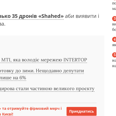
п
м
зько 35 дронів «Shahed»
аби виявити і
а.
в
б
я
ї MTI, яка володіє мережею INTERTOP
н
н
дготовку до зими. Нещодавно депутати
 лише на 6%
дирова стали частиною великого проєкту
 та отримуйте фірмовий мерч і
Приєднатись
 Києві!