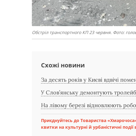
Обстріл транспортного КП 23 червня. Фото: гол
Схожі новини
За десять років у Києві вдвічі пом
У Слов’янську демонтують тролейб
На лівому березі відновлюють робо
Приєднуйтесь до Товариства «Хмарочоса»
квитки на культурні й урбаністичні події в