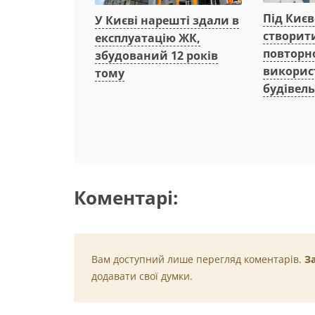
Під Киє
У Києві нарешті здали в
створит
експлуатацію ЖК,
повторн
збудований 12 років
викорис
тому
будівель
Коментарі:
Вам доступний лише перегляд коментарів.
З
додавати свої думки.