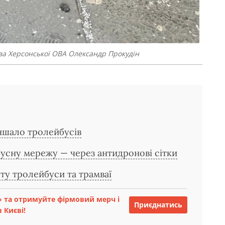
ова Херсонської ОВА Олександр Прокудін
еншало тролейбусів
усну мережу — через антидронові сітки
ту тролейбуси та трамваї
 та отримуйте фірмовий мерч і
Приєднатись
 Києві!