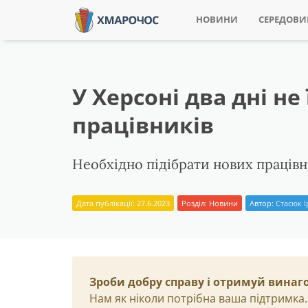
НОВИНИ
СЕРЕДОВ
У Херсоні два дні н
працівників
Необхідно підібрати нових працівн
Дата публікації: 27.6.2023
Розділ:
Новини
Автор:
Стасюк 
Зроби добру справу і отримуй винаг
Нам як ніколи потрібна ваша підтримка.