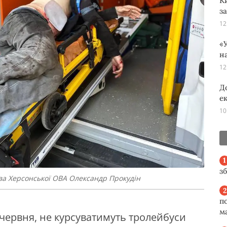
К
з
12
«У
н
12
Д
е
10
з
ова Херсонської ОВА Олександр Прокудін
п
м
8 червня, не курсуватимуть тролейбуси