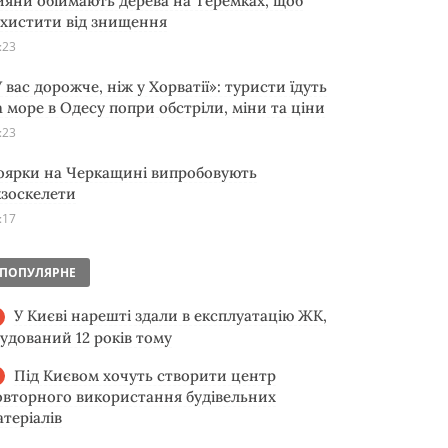
ияни обіймають дерева на Теремках, щоб
ахистити від знищення
:23
 вас дорожче, ніж у Хорватії»: туристи їдуть
а море в Одесу попри обстріли, міни та ціни
:23
оярки на Черкащині випробовують
кзоскелети
:17
ПОПУЛЯРНЕ
У Києві нарешті здали в експлуатацію ЖК,
будований 12 років тому
Під Києвом хочуть створити центр
овторного використання будівельних
атеріалів