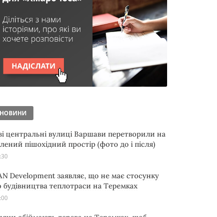
НОВИНИ
ві центральні вулиці Варшави перетворили на
елений пішохідний простір (фото до і після)
:30
AN Development заявляє, що не має стосунку
о будівництва теплотраси на Теремках
:00