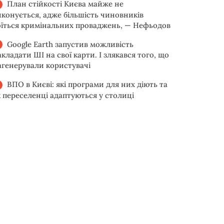
План стійкості Києва майже не
иконується, адже більшість чиновників
оїться кримінальних проваджень, — Нефьодов
Google Earth запустив можливість
акладати ШІ на свої карти. І злякався того, що
агенерували користувачі
ВПО в Києві: які програми для них діють та
к переселенці адаптуються у столиці