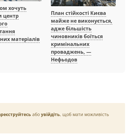
вом хочуть
План стійкості Києва
и центр
майже не виконується,
ого
адже більшість
тання
чиновників боїться
них матеріалів
кримінальних
проваджень, —
Нефьодов
ареєструйтесь
або
увійдіть
, щоб мати можливість