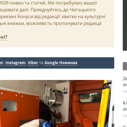
29509 новин та статей. Ми потребуємо вашої
ацювати далі. Приєднуйтесь до Читацького
иємні бонуси від редакції: квитки на культурні
льні книжки, можливість пропонувати редакції
кі?
er
,
Instagram
,
Viber
та
Google Новинах
Д
з
14
K
д
13