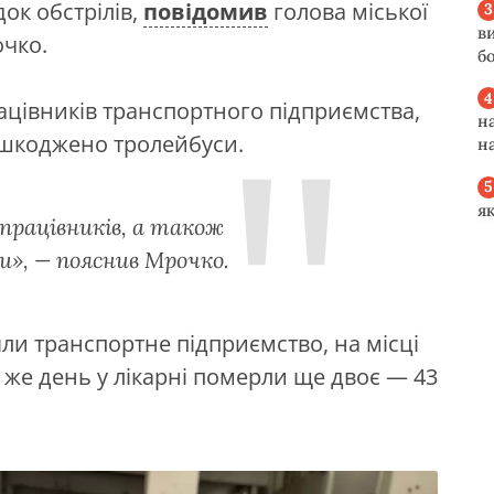
ок обстрілів,
повідомив
голова міської
в
очко.
б
ацівників транспортного підприємства,
н
ошкоджено тролейбуси.
н
я
 працівників, а також
», — пояснив Мрочко.
яли транспортне підприємство, на місці
й же день у лікарні померли ще двоє — 43