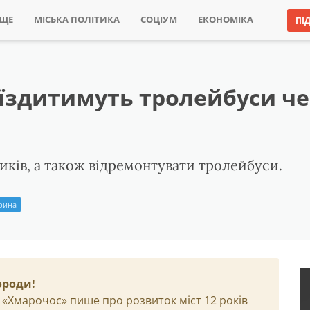
ИЩЕ
МІСЬКА ПОЛІТИКА
СОЦІУМ
ЕКОНОМІКА
ПІ
е їздитимуть тролейбуси ч
иків, а також відремонтувати тролейбуси.
Ірина
ороди!
 «Хмарочос» пише про розвиток міст 12 років