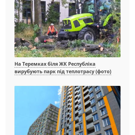
На Теремках біля ЖК Республіка
вирубують парк під теплотрасу (фото)