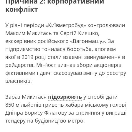
Причина 2: корпоративний
конфлікт
У різні періоди «Київметробуд» контролювали
Максим Микитась та Сергій Кияшко,
екскерівник російського «Вагонмашу». За
підприємство точилася боротьба, апогеєм
якої в 2019 році стали взаємні звинувачення в
рейдерстві. Мін’юст визнав збори акціонерів
фіктивними і двічі скасовував зміну до реєстру
власників.
Зараз Микитася
підозрюють
у спробі дати
850 мільйонів гривень хабара міському голові
Дніпра Борису Філатову за сприяння у виграші
тендеру на будівництво метро.