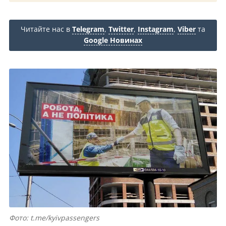
Читайте нас в
Telegram
,
Twitter
,
Instagram
,
Viber
та
Google Новинах
Фото: t.me/kyivpassengers