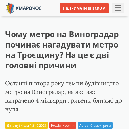
ПІДТРИМАТИ ВНЕСКОМ
Чому метро на Виноградар
починає нагадувати метро
на Троєщину? На це є дві
головні причини
Останні півтора року темпи будівництво
метро на Виноградар, на яке вже
витрачено 4 мільярди гривень, близькі до
нуля.
Дата публікації: 21.9.2023
Розділ:
Новини
Автор:
Стасюк Ірина