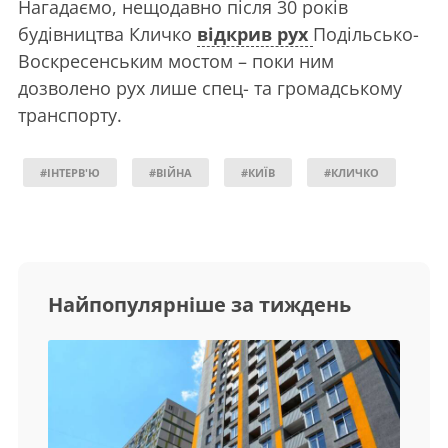
Нагадаємо, нещодавно після 30 років
будівництва Кличко
відкрив рух
Подільсько-
Воскресенським мостом – поки ним
дозволено рух лише спец- та громадському
транспорту.
#ІНТЕРВ'Ю
#ВІЙНА
#КИЇВ
#КЛИЧКО
Найпопулярніше за тиждень