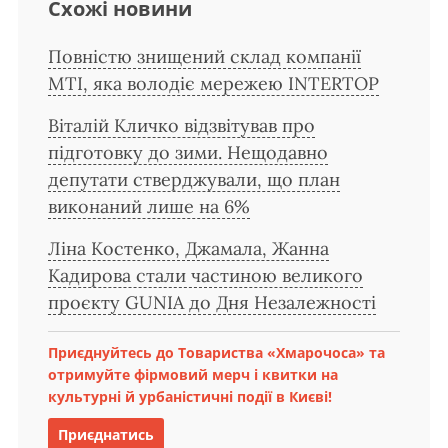
Схожі новини
Повністю знищений склад компанії
MTI, яка володіє мережею INTERTOP
Віталій Кличко відзвітував про
підготовку до зими. Нещодавно
депутати стверджували, що план
виконаний лише на 6%
Ліна Костенко, Джамала, Жанна
Кадирова стали частиною великого
проєкту GUNIA до Дня Незалежності
Приєднуйтесь до Товариства «Хмарочоса» та
отримуйте фірмовий мерч і квитки на
культурні й урбаністичні події в Києві!
Приєднатись