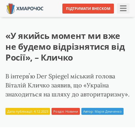
ПІДТРИМАТИ ВНЕСКОМ
«У якийсь момент ми вже
не будемо відрізнятися від
Росії», – Кличко
В інтервʼю Der Spiegel міський голова
Віталій Кличко заявив, що «Україна
знаходиться на шляху до авторитаризму».
Дата публікації: 4.12.2023
Розділ:
Новини
Автор:
Марія Демченко