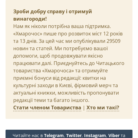
Зроби добру справу і отримуй
винагороди!
Нам як ніколи потрібна ваша підтримка.
«Хмарочос» пише про розвиток міст 12 років
та 13 днів. За цей час ми опублікували 29509
новин та статей. Ми потребуємо вашої
допомоги, щоб продовжувати якісно
працювати далі. Приєднуйтесь до Читацького
товариства «Хмарочоса» та отримуйте
приємні бонуси від редакції: квитки на
культурні заходи в Києві, фірмовий мерч та
актуальні книжки, можливість пропонувати
редакції теми та багато іншого.
Стати членом Товариства
|
Хто ми такі?
Читайте нас в
Telegram
,
Twitter
,
Instagram
,
Viber
та