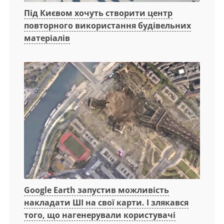
Під Києвом хочуть створити центр
повторного використання будівельних
матеріалів
Google Earth запустив можливість
накладати ШІ на свої карти. І злякався
того, що нагенерували користувачі