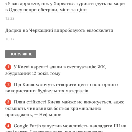
«У вас дорожче, ніж у Хорватії»: туристи їдуть на море
в Одесу попри обстріли, міни та ціни
12:23
Доярки на Черкащині випробовують екзоскелети
10:17
ПОПУЛЯРНЕ
У Києві нарешті здали в експлуатацію ЖК,
збудований 12 років тому
Під Києвом хочуть створити центр повторного
використання будівельних матеріалів
План стійкості Києва майже не виконується, адже
більшість чиновників боїться кримінальних
проваджень, — Нефьодов
Google Earth запустив можливість накладати ШІ на
свої карти. І злякався того, що нагенерували