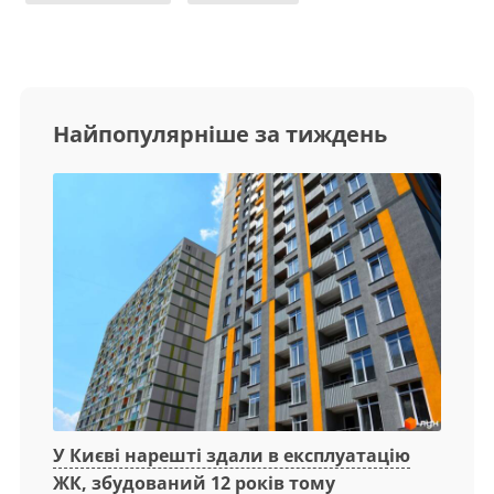
Найпопулярніше за тиждень
У Києві нарешті здали в експлуатацію
ЖК, збудований 12 років тому