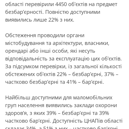
області перевірили 4450 обʼєктів на предмет
безбарʼєрності. Повністю доступними
виявились лише 22% з них.
Обстеження проводили органи
містобудування та архітектури, власники,
орендарі або інші особи, які несуть
відповідальність за експлуатацію цих обʼєктів.
За підсумком перевірки, із загальної кількості
обстежених об’єктів 22% – безбар’єрні, 37% –
частково безбар’єрні та 41% – бар’єрні.
Найбільш доступними для маломобільних
груп населення виявились заклади охорони
здоров’я, з яких 39% – безбар’єрні та 39%
частково бар’єрні. Доступність ЦНАПів області
складає 34%, а 51% з них – частково бар’єрні.