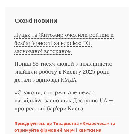
Схожі новини
Луцьк та Житомир очолили рейтинги
безбар’єрності за версією ГО,
заснованої ветераном
Понад 68 тисяч людей з інвалідністю
знайшли роботу в Києві у 2025 році:
деталі з відповіді КМДА
«Є закони, є норми, але немає
наслідків»: засновник Доступно.UA —
про реальні бар’єри Києва
Приєднуйтесь до Товариства «Хмарочоса» та
отримуйте фірмовий мерч і квитки на