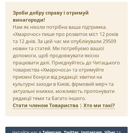
Зроби добру справу і отримуй
винагороди!
Нам як ніколи потрібна ваша підтримка.
«Хмарочос» пише про розвиток міст 12 років
та 12 днів. За цей час ми опублікували 29509
новин та статей. Ми потребуємо вашої
допомоги, щоб продовжувати якісно
працювати далі. Приєднуйтесь до Читацького
товариства «Хмарочоса» та отримуйте
приємні бонуси від редакції: квитки на
культурні заходи в Києві, фірмовий мерч та
актуальні книжки, можливість пропонувати
редакції теми та багато іншого.
Стати членом Товариства
|
Хто ми такі?
Читайте нас в
Telegram
,
Twitter
,
Instagram
,
Viber
та