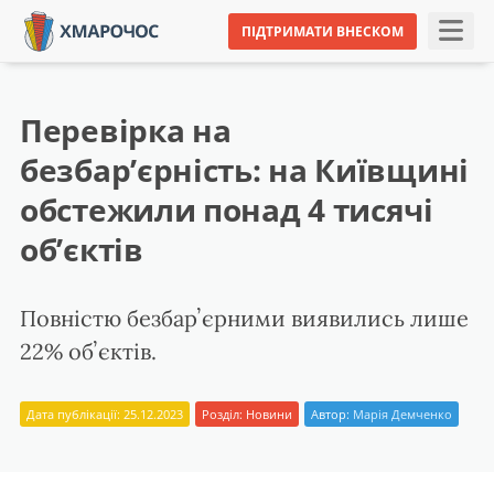
ПІДТРИМАТИ ВНЕСКОМ
Перевірка на
безбарʼєрність: на Київщині
обстежили понад 4 тисячі
обʼєктів
Повністю безбарʼєрними виявились лише
22% обʼєктів.
Дата публікації: 25.12.2023
Розділ:
Новини
Автор:
Марія Демченко