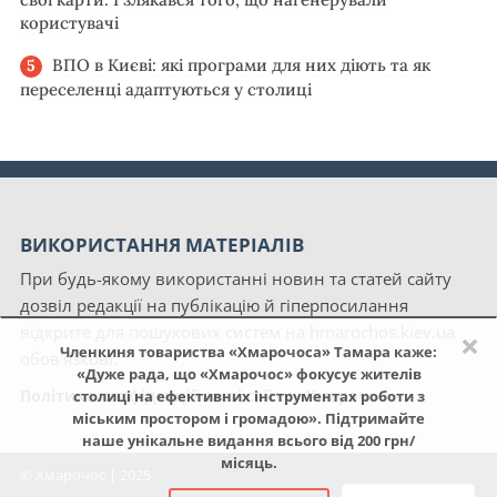
користувачі
ВПО в Києві: які програми для них діють та як
переселенці адаптуються у столиці
ВИКОРИСТАННЯ МАТЕРІАЛІВ
При будь-якому використанні новин та статей сайту
дозвіл редакції на публікацію й гіперпосилання
відкрите для пошукових систем на hmarochos.kiev.ua
×
Членкиня товариства «Хмарочоса» Тамара каже:
обов'язкові.
«Дуже рада, що «Хмарочос» фокусує жителів
Політика конфіденційності сайту «Хмарочос»
столиці на ефективних інструментах роботи з
міським простором і громадою». Підтримайте
наше унікальне видання всього від 200 грн/
місяць.
© Хмарочос | 2025