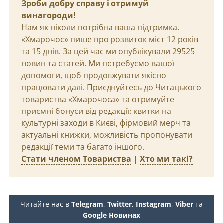
Зроби добру справу і отримуй
винагороди!
Нам як ніколи потрібна ваша підтримка.
«Хмарочос» пише про розвиток міст 12 років
та 15 днів. За цей час ми опублікували 29525
новин та статей. Ми потребуємо вашої
допомоги, щоб продовжувати якісно
працювати далі. Приєднуйтесь до Читацького
товариства «Хмарочоса» та отримуйте
приємні бонуси від редакції: квитки на
культурні заходи в Києві, фірмовий мерч та
актуальні книжки, можливість пропонувати
редакції теми та багато іншого.
Стати членом Товариства
|
Хто ми такі?
Читайте нас в
Telegram
,
Twitter
,
Instagram
,
Viber
та
Google Новинах