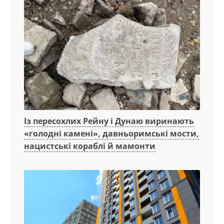
Із пересохлих Рейну і Дунаю виринають
«голодні камені», давньоримські мости,
нацистські кораблі й мамонти