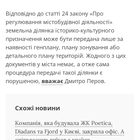
Відповідно до статті 24 закону «Про
регулювання містобудівної діяльності»
земельна ділянка історико-культурного
призначення може бути передана лише за
наявності генплану, плану зонування або
детального плану територій. Жодного з цих
документів у міста немає, а отже сама
процедура передачі такої ділянки є
порушеною,
вважає
Дмитро Перов.
Схожі новини
Компанія, яка будувала ЖК Poetica,
Diadans та Fjord у Києві, закрила офіс. А
співвласник виїхав з країни