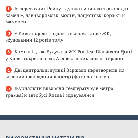
Із пересохлих Рейну і Дунаю виринають «голодні
камені», давньоримські мости, нацистські кораблі й
мамонти
У Києві нарешті здали в експлуатацію ЖК,
збудований 12 років тому
Компанія, яка будувала ЖК Poetica, Diadans та Fjord
у Києві, закрила офіс. А співвласник виїхав з країни
Дві центральні вулиці Варшави перетворили на
зелений пішохідний простір (фото до і після)
Журналісти виміряли температуру в метро,
трамваї й автобусі Києва і здивувалися