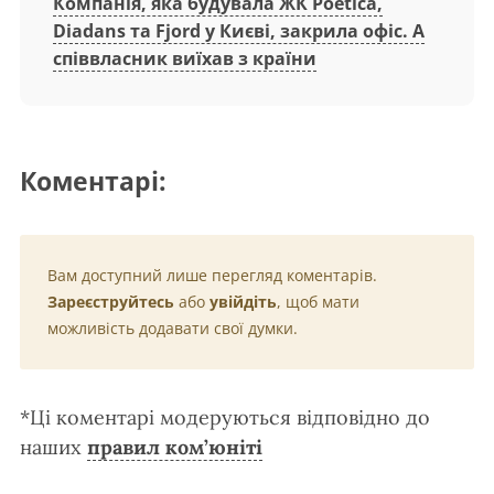
Компанія, яка будувала ЖК Poetica,
Diadans та Fjord у Києві, закрила офіс. А
співвласник виїхав з країни
Коментарі:
Вам доступний лише перегляд коментарів.
Зареєструйтесь
або
увійдіть
, щоб мати
можливість додавати свої думки.
*Ці коментарі модеруються відповідно до
наших
правил ком’юніті