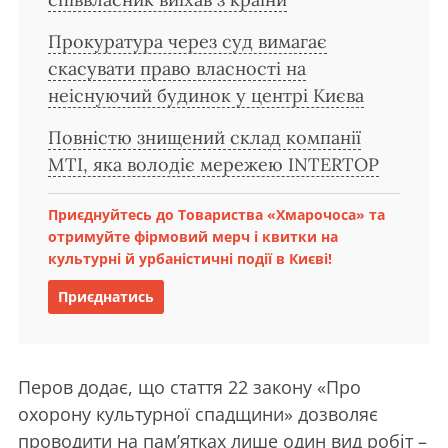
Прокуратура через суд вимагає
скасувати право власності на
неіснуючий будинок у центрі Києва
Повністю знищений склад компанії
MTI, яка володіє мережею INTERTOP
Приєднуйтесь до Товариства «Хмарочоса» та
отримуйте фірмовий мерч і квитки на
культурні й урбаністичні події в Києві!
Приєднатись
Перов додає, що стаття 22 закону «Про
охорону культурної спадщини» дозволяє
проводити на памʼятках лише один вид робіт –