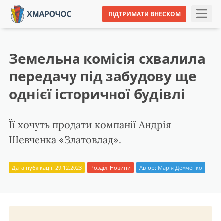
ПІДТРИМАТИ ВНЕСКОМ
Земельна комісія схвалила
передачу під забудову ще
однієї історичної будівлі
Її хочуть продати компанії Андрія
Шевченка «Златовлад».
Дата публікації: 29.12.2023
Розділ:
Новини
Автор:
Марія Демченко