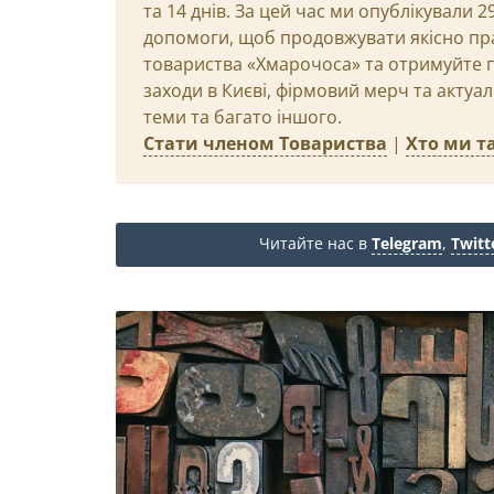
та 14 днів. За цей час ми опублікували 
допомоги, щоб продовжувати якісно пр
товариства «Хмарочоса» та отримуйте пр
заходи в Києві, фірмовий мерч та актуа
теми та багато іншого.
Стати членом Товариства
|
Хто ми та
Читайте нас в
Telegram
,
Twitt