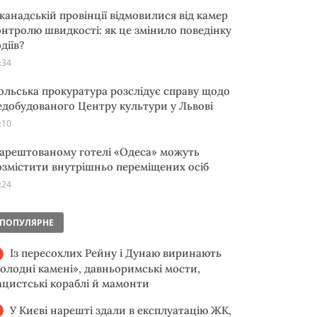
 канадській провінції відмовилися від камер
онтролю швидкості: як це змінило поведінку
діїв?
:34
ольська прокуратура розслідує справу щодо
едобудованого Центру культури у Львові
:10
 арештованому готелі «Одеса» можуть
озмістити внутрішньо переміщених осіб
:24
ПОПУЛЯРНЕ
Із пересохлих Рейну і Дунаю виринають
голодні камені», давньоримські мости,
ацистські кораблі й мамонти
У Києві нарешті здали в експлуатацію ЖК,