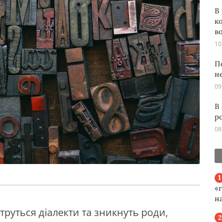
В
к
во
10
П
н
09
В
р
08
«
н
зітруться діалекти та зникнуть роди,