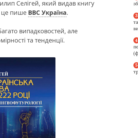
илип Селігей, який видав книгу
з
о це пише
BBC Україна
.
та
ви
багато випадковостей, але
мірності та тенденції.
п
(ф
т