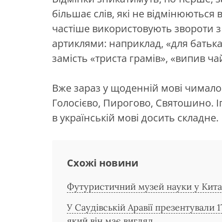
більшає слів, які не відмінюються в
частіше використовують звороти 
артиклями: наприклад, «для батька»
замість «триста грамів», «випив ча
Вже зараз у щоденній мові чимало 
Голосієво, Пирогово, Святошино. І
в українській мові досить складне.
Схожі новини
Футуристичний музей науки у Китаї
У Саудівській Аравії презентували 
який він має вигляд