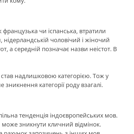
ити кому.
як французька чи іспанська, втратили
й, нідерландській чоловічий i жіночий
от, а середній позначає назви неістот. В
 став надлишковою категорією. Тож у
 зникнення категорії роду взагалі.
пільна тенденція індоєвропейських мов.
им може зникнути кличний відмінок.
за рахунок запозичень з інших мов