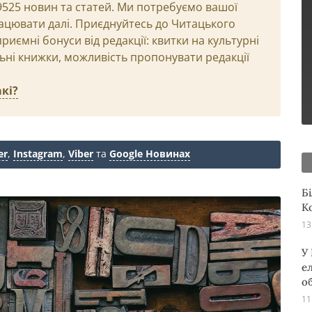
29525 новин та статей. Ми потребуємо вашої
ацювати далі. Приєднуйтесь до Читацького
иємні бонуси від редакції: квитки на культурні
льні книжки, можливість пропонувати редакції
кі?
er
,
Instagram
,
Viber
та
Google Новинах
Б
К
13
У
е
о
11