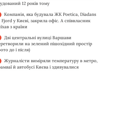
будований 12 років тому
Компанія, яка будувала ЖК Poetica, Diadans
 Fjord у Києві, закрила офіс. А співвласник
їхав з країни
Дві центральні вулиці Варшави
еретворили на зелений пішохідний простір
ото до і після)
Журналісти виміряли температуру в метро,
рамваї й автобусі Києва і здивувалися