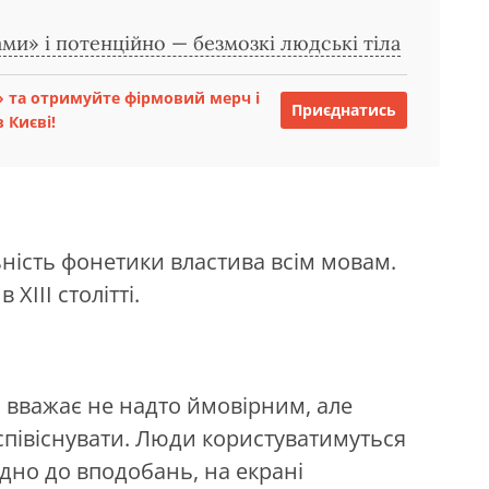
ми» і потенційно — безмозкі людські тіла
 та отримуйте фірмовий мерч і
Приєднатись
 Києві!
ність фонетики властива всім мовам.
XIII столітті.
й вважає не надто ймовірним, але
співіснувати. Люди користуватимуться
но до вподобань, на екрані