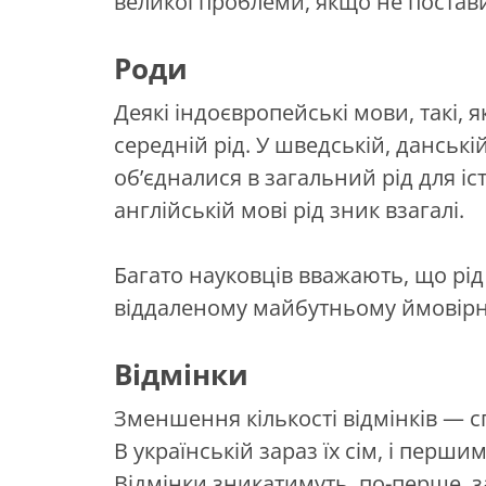
великої проблеми, якщо не постав
Роди
Деякі індоєвропейські мови, такі, 
середній рід. У шведській, данські
об’єдналися в загальний рід для іст
англійській мові рід зник взагалі.
Багато науковців вважають, що рід
віддаленому майбутньому ймовірне
Відмінки
Зменшення кількості відмінків — с
В українській зараз їх сім, і перш
Відмінки зникатимуть, по-перше, 