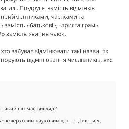
загалі. По-друге, замість відмінків
з прийменниками, частками та
 замість «батькові», «триста грам»
й» замість «випив чаю».
хто забуває відмінювати такі назви, як
гнорують відмінювання числівників, яке
: який він має вигляд?
17-поверховий науковий центр. Дивіться,