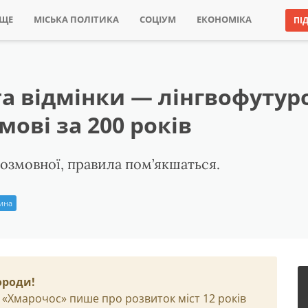
ИЩЕ
МІСЬКА ПОЛІТИКА
СОЦІУМ
ЕКОНОМІКА
ПІ
а відмінки — лінгвофутур
мові за 200 років
озмовної, правила пом’якшаться.
рина
ороди!
 «Хмарочос» пише про розвиток міст 12 років