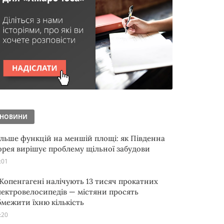
НОВИНИ
ільше функцій на меншій площі: як Південна
орея вирішує проблему щільної забудови
:01
 Копенгагені налічують 13 тисяч прокатних
лектровелосипедів — містяни просять
бмежити їхню кількість
:20