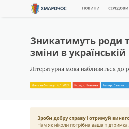
НОВИНИ
СЕРЕДОВ
Зникатимуть роди т
зміни в українській 
Літературна мова наблизиться до р
Дата публікації: 6.1.2024
Розділ:
Новини
Автор:
Стасюк І
Зроби добру справу і отримуй винаг
Нам як ніколи потрібна ваша підтримка.