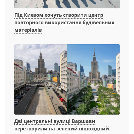
Під Києвом хочуть створити центр
повторного використання будівельних
матеріалів
Дві центральні вулиці Варшави
перетворили на зелений пішохідний