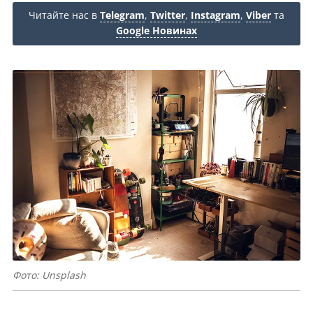
Читайте нас в
Telegram
,
Twitter
,
Instagram
,
Viber
та
Google Новинах
Фото: Unsplash