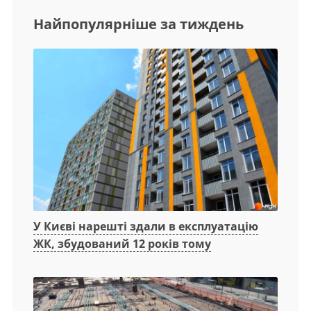
Найпопулярніше за тиждень
У Києві нарешті здали в експлуатацію
ЖК, збудований 12 років тому