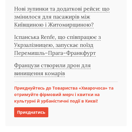
Нові зупинки та додаткові рейси: що
змінилося для пасажирів між
Київщиною і Житомирщиною?
Іспанська Renfe, що співпрацює з
Укрзалізницею, запускає поїзд
Перемишль–Прага–Франкфурт
Французи створили дрон для
винищення комарів
Приєднуйтесь до Товариства «Хмарочоса» та
отримуйте фірмовий мерч і квитки на
культурні й урбаністичні події в Києві!
Приєднатись