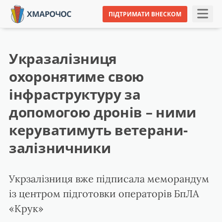
ПІДТРИМАТИ ВНЕСКОМ
Укразалізниця
охоронятиме свою
інфраструктуру за
допомогою дронів – ними
керуватимуть ветерани-
залізничники
Укрзалізниця вже підписала меморандум
із центром підготовки операторів БпЛА
«Крук»