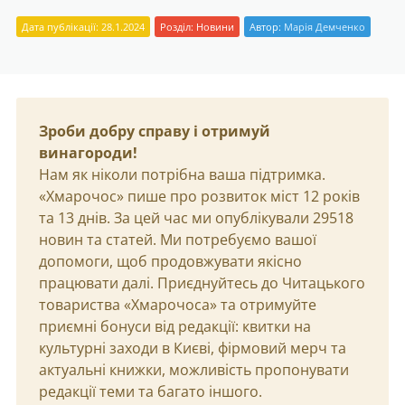
Дата публікації: 28.1.2024
Розділ:
Новини
Автор:
Марія Демченко
Зроби добру справу і отримуй
винагороди!
Нам як ніколи потрібна ваша підтримка.
«Хмарочос» пише про розвиток міст 12 років
та 13 днів. За цей час ми опублікували 29518
новин та статей. Ми потребуємо вашої
допомоги, щоб продовжувати якісно
працювати далі. Приєднуйтесь до Читацького
товариства «Хмарочоса» та отримуйте
приємні бонуси від редакції: квитки на
культурні заходи в Києві, фірмовий мерч та
актуальні книжки, можливість пропонувати
редакції теми та багато іншого.