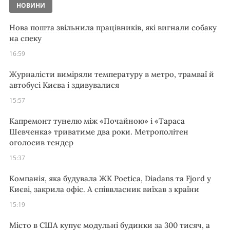
НОВИНИ
Нова пошта звільнила працівників, які вигнали собаку
на спеку
16:59
Журналісти виміряли температуру в метро, трамваї й
автобусі Києва і здивувалися
15:57
Капремонт тунелю між «Почайною» і «Тараса
Шевченка» триватиме два роки. Метрополітен
оголосив тендер
15:37
Компанія, яка будувала ЖК Poetica, Diadans та Fjord у
Києві, закрила офіс. А співвласник виїхав з країни
15:19
Місто в США купує модульні будинки за 300 тисяч, а