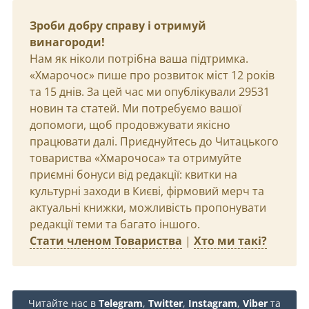
Зроби добру справу і отримуй
винагороди!
Нам як ніколи потрібна ваша підтримка.
«Хмарочос» пише про розвиток міст 12 років
та 15 днів. За цей час ми опублікували 29531
новин та статей. Ми потребуємо вашої
допомоги, щоб продовжувати якісно
працювати далі. Приєднуйтесь до Читацького
товариства «Хмарочоса» та отримуйте
приємні бонуси від редакції: квитки на
культурні заходи в Києві, фірмовий мерч та
актуальні книжки, можливість пропонувати
редакції теми та багато іншого.
Стати членом Товариства
|
Хто ми такі?
Читайте нас в
Telegram
,
Twitter
,
Instagram
,
Viber
та