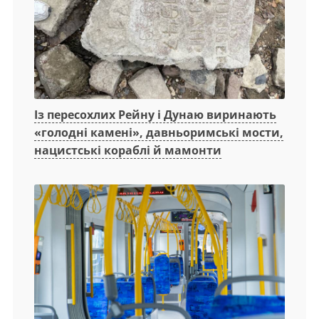
Із пересохлих Рейну і Дунаю виринають
«голодні камені», давньоримські мости,
нацистські кораблі й мамонти