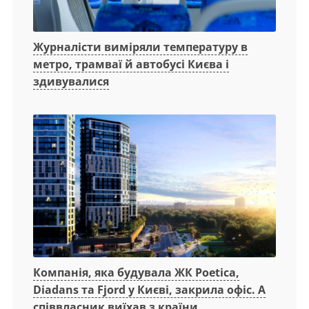
Журналісти виміряли температуру в
метро, трамваї й автобусі Києва і
здивувалися
Компанія, яка будувала ЖК Poetica,
Diadans та Fjord у Києві, закрила офіс. А
співвласник виїхав з країни