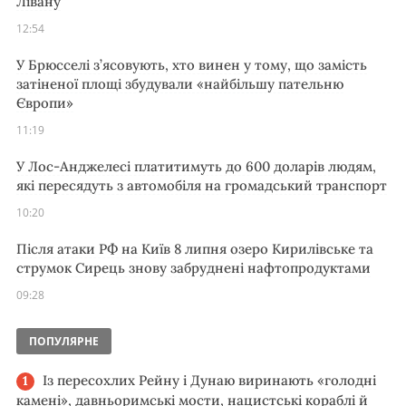
Лівану
12:54
У Брюсселі з’ясовують, хто винен у тому, що замість
затіненої площі збудували «найбільшу пательню
Європи»
11:19
У Лос-Анджелесі платитимуть до 600 доларів людям,
які пересядуть з автомобіля на громадський транспорт
10:20
Після атаки РФ на Київ 8 липня озеро Кирилівське та
струмок Сирець знову забруднені нафтопродуктами
09:28
ПОПУЛЯРНЕ
Із пересохлих Рейну і Дунаю виринають «голодні
камені», давньоримські мости, нацистські кораблі й