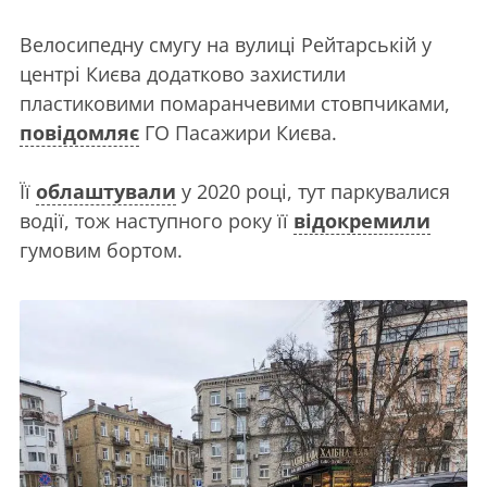
Велосипедну смугу на вулиці Рейтарській у
центрі Києва додатково захистили
пластиковими помаранчевими стовпчиками,
повідомляє
ГО Пасажири Києва.
Її
облаштували
у 2020 році, тут паркувалися
водії, тож наступного року її
відокремили
гумовим бортом.