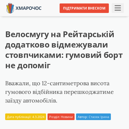
ПІДТРИМАТИ ВНЕСКОМ
Велосмугу на Рейтарській
додатково відмежували
стовпчиками: гумовий борт
не допоміг
Вважали, що 12-сантиметрова висота
гумового відбійника перешкоджатиме
заїзду автомобілів.
Дата публікації: 4.3.2024
Розділ:
Новини
Автор:
Стасюк Ірина