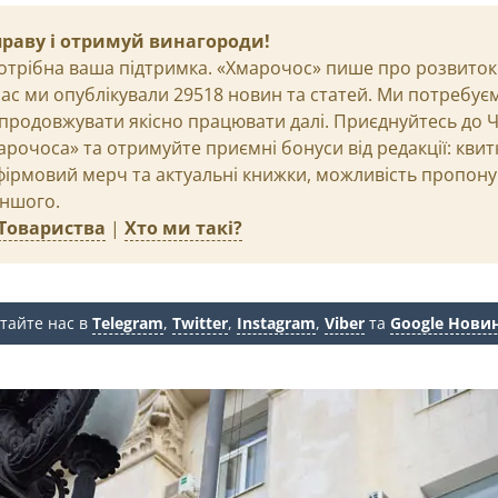
праву і отримуй винагороди!
отрібна ваша підтримка. «Хмарочос» пише про розвиток м
 час ми опублікували 29518 новин та статей. Ми потребує
продовжувати якісно працювати далі. Приєднуйтесь до 
рочоса» та отримуйте приємні бонуси від редакції: квит
 фірмовий мерч та актуальні книжки, можливість пропону
іншого.
Товариства
|
Хто ми такі?
тайте нас в
Telegram
,
Twitter
,
Instagram
,
Viber
та
Google Нови