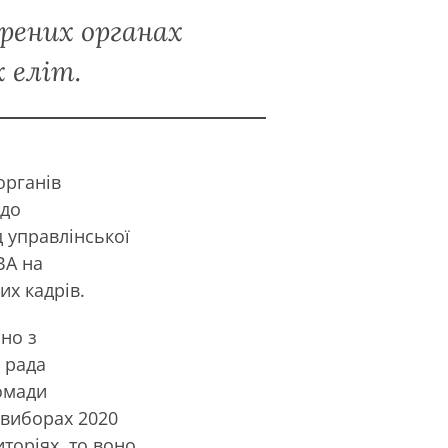
орених органах
 еліт.
органів
 до
 управлінської
ВА на
их кадрів.
яно з
 рада
омади
 виборах 2020
торіях, то воно