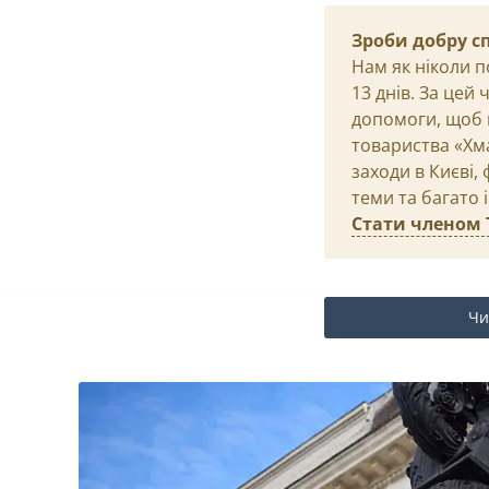
Зроби добру с
Нам як ніколи п
13 днів. За цей
допомоги, щоб 
товариства «Хма
заходи в Києві,
теми та багато 
Стати членом 
Чи