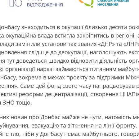
онбасу знаходиться в окупації близько десяти рокі
а окупаційна влада встигла закріпитись в регіоні, 
влади замінили установи так званих «ДНР» та «ЛНР
ідновлення слід ще до деокупації, наголошують екс
ня тут доведеться швидко відновити діяльність орг
кі організації наразі займаються питанням майбут
нбасу, зокрема в межах проєкту за підтримки Між
ження». Саме цей фонд свого часу напрацьовував
пективі реформи децентралізації, створення ЦНАПів
я ЗНО тощо.
них новин про Донбас майже не чути, натомість м
уйнування, евакуацію та зіткнення на лінії фронту
йне тло, ніби у Донбасу немає майбутнього, говор