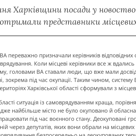
ння Харківщини посади у новоств
 отримали представники місцевих
А переважно призначали керівників відповідних 
врядування. Коли місцеві керівники все ж вдались
му, головами ВА ставали люди, що вже мали досвід
і, зокрема під час окупації. Таким чином, систему 
ериторіях Харківської області сформували з місцев
області ситуація із самоврядуванням краща, порівн
дже найбільше місто не було окуповано й обласна
рацювати під час воєнного стану. Деокуповані гр
 ній через депутатів, яких вони обрали на місцевих
оврядування безпосередньо на деокупованих тери