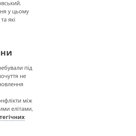
овський.
ння у цьому
та які
ини
ребували під
почуття не
дновлення
онфлікти між
ими елітами,
тегічних