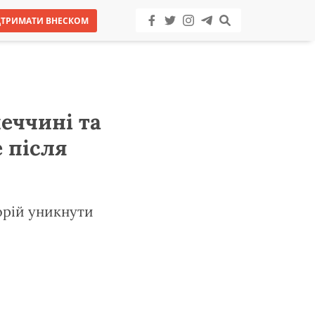
ДТРИМАТИ ВНЕСКОМ
еччині та
 після
орій уникнути