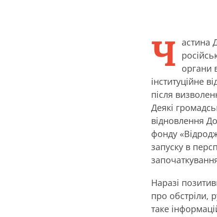
Ч
астина Д
російськ
органи 
інституційне в
після визволен
Деякі громадсь
відновлення До
фонду «Відрод
запуску в перс
започаткуванн
Наразі позитив
про обстріли, р
таке інформаці