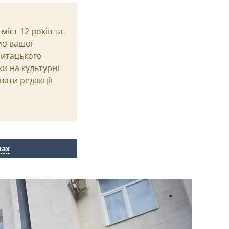
іст 12 років та
мо вашої
Читацького
ки на культурні
вати редакції
нах