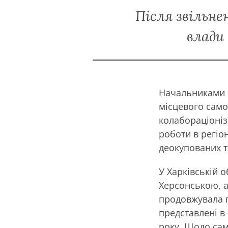
Після звільне
влади
Начальниками В
місцевого само
колабораціоніз
роботи в регіон
деокупованих т
У Харківській 
Херсонською, а
продовжувала п
представлені в
року. Щодо сам