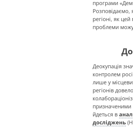
програми «Демо
Розповідаємо, 
регіоні, як цей
проблеми можут
До
Деокупація зна
контролем росі
лише у місцевих
регіонів довел
колабораціоніз
призначеними к
йдеться в
анал
досліджень
(Н