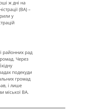
рші ж дні на
істрації (ВА) –
рили у
страцій
ті районних рад
громад. Через
бхідну
 радах подекуди
іальних громад
ав, і лише
и міської ВА.