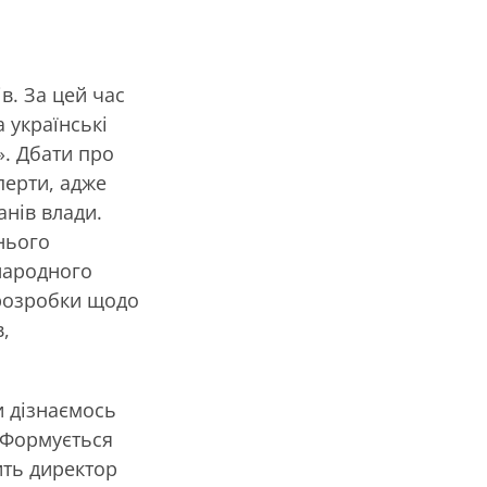
в. За цей час
а українські
». Дбати про
перти, адже
анів влади.
нього
народного
 розробки щодо
,
и дізнаємось
. Формується
ить директор