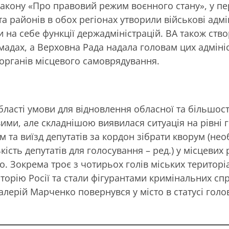
закону «Про правовий режим воєнного стану», у пе
та районів в обох регіонах утворили військові адмін
 на себе функції держадміністрацій. ВА також ство
мадах, а Верховна Рада надала головам цих адміні
органів місцевого самоврядування.
області умови для відновлення обласної та більшос
ими, але складнішою виявилася ситуація на рівні 
 та виїзд депутатів за кордон зібрати кворум (нео
кість депутатів для голосування – ред.) у місцевих
. Зокрема троє з чотирьох голів міських територ
иторію Росії та стали фігурантами кримінальних спр
алерій Марченко повернувся у місто в статусі голов