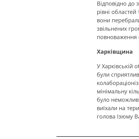
Відповідно до 
рівні областей 
вони перебрали
звільнених гро
повноваження 
Харківщина
У Харківській 
були сприятлив
колабораціонізм
мінімальну кіль
було неможливо
виїхали на тер
голова Ізюму В