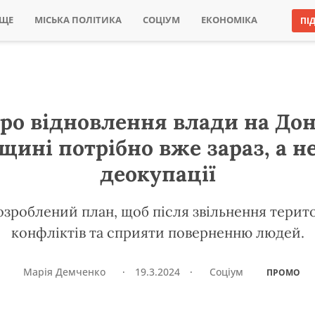
ИЩЕ
МІСЬКА ПОЛІТИКА
СОЦІУМ
ЕКОНОМІКА
ПІ
ро відновлення влади на Дон
щині потрібно вже зараз, а не
деокупації
озроблений план, щоб після звільнення терит
конфліктів та сприяти поверненню людей.
Марія Демченко
·
19.3.2024
·
Соціум
ПРОМО