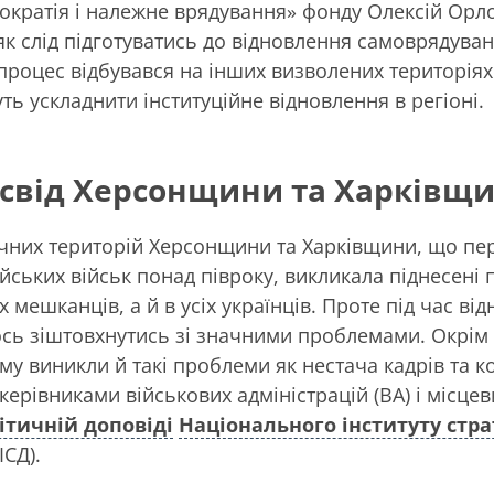
кратія і належне врядування» фонду Олексій Орл
як слід підготуватись до відновлення самоврядува
 процес відбувався на інших визволених територіях 
ь ускладнити інституційне відновлення в регіоні.
свід Херсонщини та Харківщ
чних територій Херсонщини та Харківщини, що пе
йських військ понад півроку, викликала піднесені 
 мешканців, а й в усіх українців. Проте під час ві
ось зіштовхнутись зі значними проблемами. Окрім
му виникли й такі проблеми як нестача кадрів та к
ерівниками військових адміністрацій (ВА) і місцев
ітичній доповіді
Національного інституту стра
ІСД).