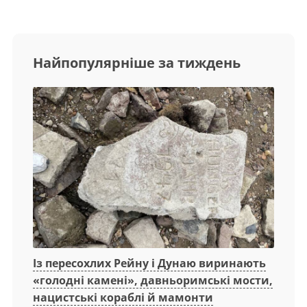
Найпопулярніше за тиждень
Із пересохлих Рейну і Дунаю виринають
«голодні камені», давньоримські мости,
нацистські кораблі й мамонти