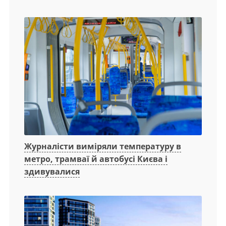
Журналісти виміряли температуру в
метро, трамваї й автобусі Києва і
здивувалися