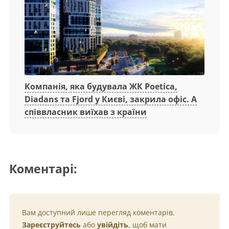
Компанія, яка будувала ЖК Poetica,
Diadans та Fjord у Києві, закрила офіс. А
співвласник виїхав з країни
Коментарі:
Вам доступний лише перегляд коментарів.
Зареєструйтесь
або
увійдіть
, щоб мати