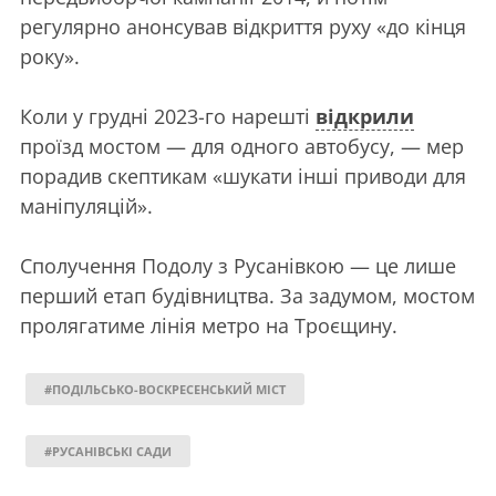
регулярно анонсував відкриття руху «до кінця
року».
Коли у грудні 2023-го нарешті
відкрили
проїзд мостом — для одного автобусу, — мер
порадив скептикам «шукати інші приводи для
маніпуляцій».
Сполучення Подолу з Русанівкою — це лише
перший етап будівництва. За задумом, мостом
пролягатиме лінія метро на Троєщину.
#ПОДІЛЬСЬКО-ВОСКРЕСЕНСЬКИЙ МІСТ
#РУСАНІВСЬКІ САДИ