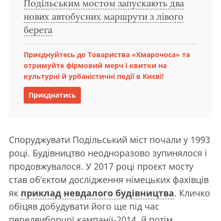
Подільським мостом запускають два
нових автобусних маршрути з лівого
берега
Приєднуйтесь до Товариства «Хмарочоса» та
отримуйте фірмовий мерч і квитки на
культурні й урбаністичні події в Києві!
Приєднатись
Споруджувати Подільський міст почали у 1993
році. Будівництво неодноразово зупинялося і
продовжувалося. У 2017 році проєкт мосту
став об’єктом дослідження німецьких фахівців
як
приклад невдалого будівництва
. Кличко
обіцяв добудувати його ще під час
передвиборчої кампанії-2014, й потім