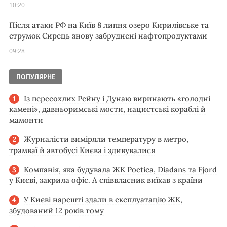
10:20
Після атаки РФ на Київ 8 липня озеро Кирилівське та
струмок Сирець знову забруднені нафтопродуктами
09:28
ПОПУЛЯРНЕ
Із пересохлих Рейну і Дунаю виринають «голодні
камені», давньоримські мости, нацистські кораблі й
мамонти
Журналісти виміряли температуру в метро,
трамваї й автобусі Києва і здивувалися
Компанія, яка будувала ЖК Poetica, Diadans та Fjord
у Києві, закрила офіс. А співвласник виїхав з країни
У Києві нарешті здали в експлуатацію ЖК,
збудований 12 років тому