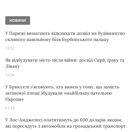
НОВИНИ
У Парижі вимагають відкликати дозвіл на будівництво
скляного павільйону біля Бурбонського палацу
13:52
Як відбудувати місто після війни: досвід Сирії, Іраку та
Лівану
12:54
У Брюсселі з’ясовують, хто винен у тому, що замість
затіненої площі збудували «найбільшу пательню
Європи»
11:19
У Лос-Анджелесі платитимуть до 600 доларів людям,
які пересядуть з автомобіля на громадський транспорт