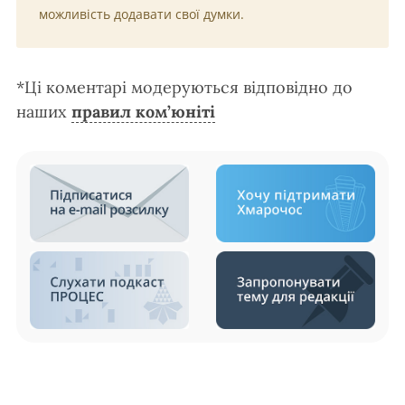
можливість додавати свої думки.
*Ці коментарі модеруються відповідно до
наших
правил ком’юніті