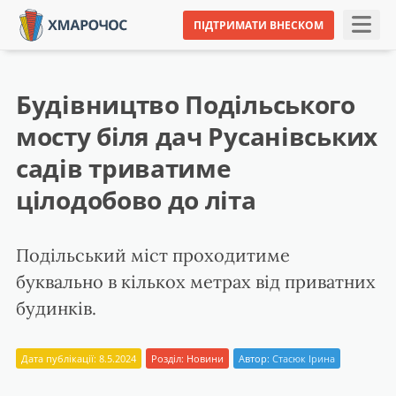
ПІДТРИМАТИ ВНЕСКОМ
Будівництво Подільського
мосту біля дач Русанівських
садів триватиме
цілодобово до літа
Подільський міст проходитиме
буквально в кількох метрах від приватних
будинків.
Дата публікації: 8.5.2024
Розділ:
Новини
Автор:
Стасюк Ірина