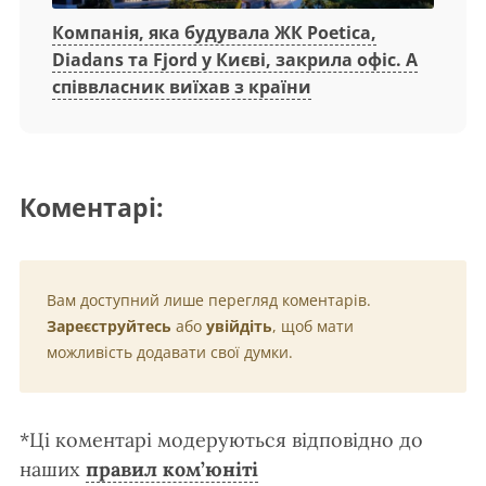
Компанія, яка будувала ЖК Poetica,
Diadans та Fjord у Києві, закрила офіс. А
співвласник виїхав з країни
Коментарі:
Вам доступний лише перегляд коментарів.
Зареєструйтесь
або
увійдіть
, щоб мати
можливість додавати свої думки.
*Ці коментарі модеруються відповідно до
наших
правил ком’юніті