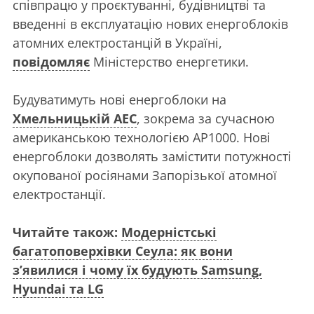
співпрацю у проєктуванні, будівництві та
введенні в експлуатацію нових енергоблоків
атомних електростанцій в Україні,
повідомляє
Міністерство енергетики.
Будуватимуть нові енергоблоки на
Хмельницькій АЕС
, зокрема за сучасною
американською технологією АР1000. Нові
енергоблоки дозволять замістити потужності
окупованої росіянами Запорізької атомної
електростанції.
Читайте також:
Модерністські
багатоповерхівки Сеула: як вони
з’явилися і чому їх будують Samsung,
Hyundai та LG