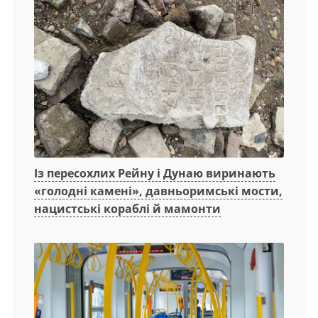
Із пересохлих Рейну і Дунаю виринають
«голодні камені», давньоримські мости,
нацистські кораблі й мамонти