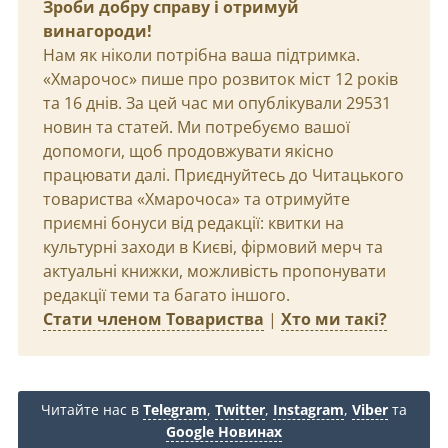
Зроби добру справу і отримуй
винагороди!
Нам як ніколи потрібна ваша підтримка.
«Хмарочос» пише про розвиток міст 12 років
та 16 днів. За цей час ми опублікували 29531
новин та статей. Ми потребуємо вашої
допомоги, щоб продовжувати якісно
працювати далі. Приєднуйтесь до Читацького
товариства «Хмарочоса» та отримуйте
приємні бонуси від редакції: квитки на
культурні заходи в Києві, фірмовий мерч та
актуальні книжки, можливість пропонувати
редакції теми та багато іншого.
Стати членом Товариства
|
Хто ми такі?
Читайте нас в
Telegram
,
Twitter
,
Instagram
,
Viber
та
Google Новинах