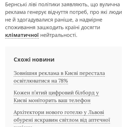
Бернські ліві політики заявляють, що вулична
реклама генерує відчуття потреб, про які люди
не й здогадувалися раніше, а надмірне
споживання зашкодить країні досягти
кліматичної
нейтральності.
Схожі новини
Зовнішня реклама в Києві перестала
освітлюватися на 78%
Кожен п’ятий цифровий білборд у
Києві моніторить ваш телефон
Архітектори нового готелю у Львові
обурені яскравим світлом від аптечної