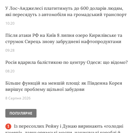
У Лос-Анджелесі платитимуть до 600 доларів людям,
які пересядуть з автомобіля на громадський транспорт
10:20
Після атаки РФ на Київ 8 липня озеро Кирилівське та
струмок Сирець знову забруднені нафтопродуктами
09:28
Росія вдарила балістикою по центру Одеси: що відомо?
08:20
Більше функцій на меншій площі: як Південна Корея
вирішує проблему щільної забудови
8 Серпня 2026
ПОПУЛЯРНЕ
Із пересохлих Рейну і Дунаю виринають «голодні
камені», давньоримські мости, нацистські кораблі й