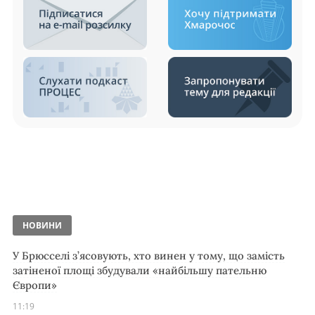
НОВИНИ
У Брюсселі з’ясовують, хто винен у тому, що замість
затіненої площі збудували «найбільшу пательню
Європи»
11:19