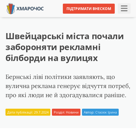
ПІДТРИМАТИ ВНЕСКОМ
Швейцарські міста почали
забороняти рекламні
білборди на вулицях
Бернські ліві політики заявляють, що
вулична реклама генерує відчуття потреб,
про які люди не й здогадувалися раніше.
Дата публікації: 29.7.2024
Розділ:
Новини
Автор:
Стасюк Ірина