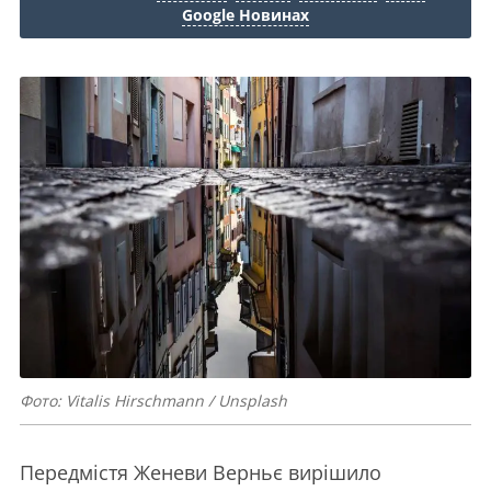
Google Новинах
Фото: Vitalis Hirschmann / Unsplash
Передмістя Женеви Верньє вирішило