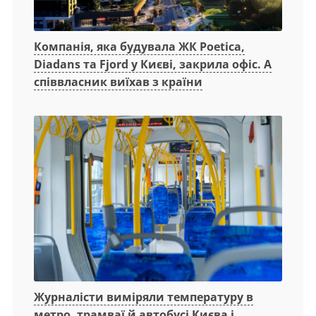
Компанія, яка будувала ЖК Poetica,
Diadans та Fjord у Києві, закрила офіс. А
співвласник виїхав з країни
Журналісти виміряли температуру в
метро, трамваї й автобусі Києва і