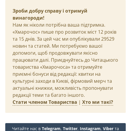
Зроби добру справу і отримуй
винагороди!
Нам як ніколи потрібна ваша підтримка.
«Хмарочос» пише про розвиток міст 12 років
та 15 днів. За цей час ми опублікували 29529
новин та статей. Ми потребуємо вашої
допомоги, щоб продовжувати якісно
працювати далі. Приєднуйтесь до Читацького
товариства «Хмарочоса» та отримуйте
приємні бонуси від редакції: квитки на
культурні заходи в Києві, фірмовий мерч та
актуальні книжки, можливість пропонувати
редакції теми та багато іншого.
Стати членом Товариства
|
Хто ми такі?
Читайте нас в
Telegram
,
Twitter
,
Instagram
,
Viber
та