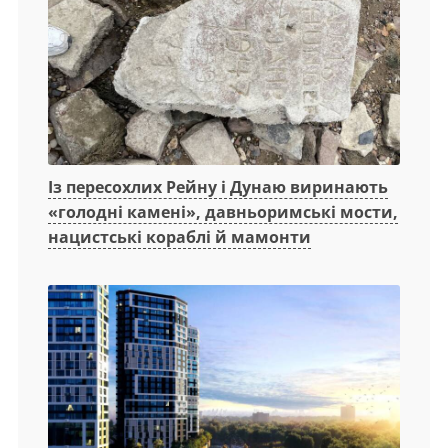
Із пересохлих Рейну і Дунаю виринають
«голодні камені», давньоримські мости,
нацистські кораблі й мамонти