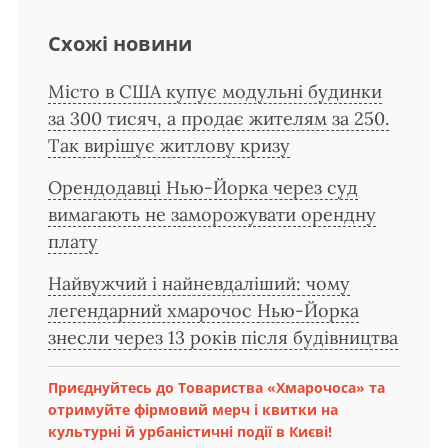
Схожі новини
Місто в США купує модульні будинки
за 300 тисяч, а продає жителям за 250.
Так вирішує житлову кризу
Орендодавці Нью-Йорка через суд
вимагають не заморожувати орендну
плату
Найвужчий і найневдаліший: чому
легендарний хмарочос Нью-Йорка
знесли через 13 років після будівництва
Приєднуйтесь до Товариства «Хмарочоса» та
отримуйте фірмовий мерч і квитки на
культурні й урбаністичні події в Києві!