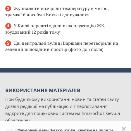
Журналісти виміряли температуру в метро,
трамваї й автобусі Києва і здивувалися
У Києві нарешті здали в експлуатацію ЖК,
збудований 12 років тому
Дві центральні вулиці Варшави перетворили на
зелений пішохідний простір (фото до і після)
ВИКОРИСТАННЯ МАТЕРІАЛІВ
При будь-якому використанні новин та статей сайту
дозвіл редакції на публікацію й гіперпосилання
відкрите для пошукових систем на hmarochos.kiev.ua
обов'язкові.
×
Політика конфіденційності сайту «Хмарочос»
Фірмовий мерч, безкоштовні квитки на події та