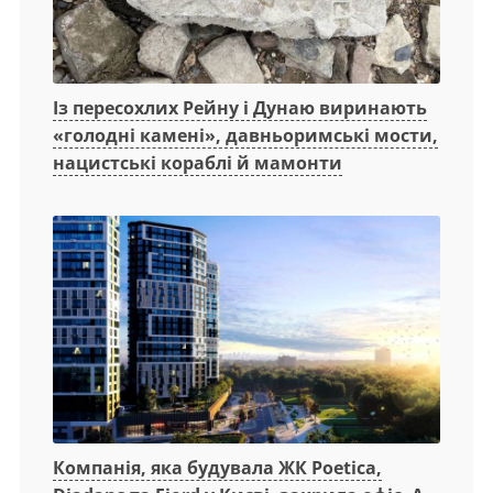
Із пересохлих Рейну і Дунаю виринають
«голодні камені», давньоримські мости,
нацистські кораблі й мамонти
Компанія, яка будувала ЖК Poetica,