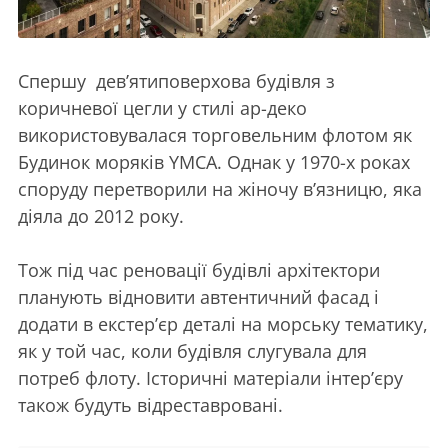
Спершу дев’ятиповерхова будівля з
коричневої цегли у стилі ар-деко
використовувалася торговельним флотом як
Будинок моряків YMCA. Однак у 1970-х роках
споруду перетворили на жіночу в’язницю, яка
діяла до 2012 року.
Тож під час реновації будівлі архітектори
планують відновити автентичний фасад і
додати в екстер’єр деталі на морську тематику,
як у той час, коли будівля слугувала для
потреб флоту. Історичні матеріали інтер’єру
також будуть відреставровані.