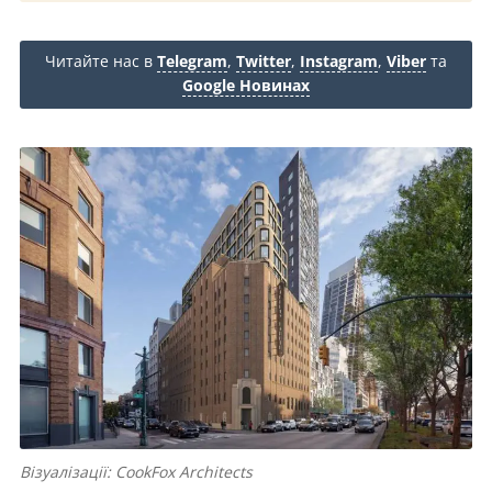
Читайте нас в
Telegram
,
Twitter
,
Instagram
,
Viber
та
Google Новинах
Візуалізації: CookFox Architects