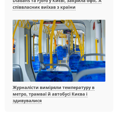
Diadans та Fjord у Києві, закрила офіс. А
співвласник виїхав з країни
Журналісти виміряли температуру в
метро, трамваї й автобусі Києва і
здивувалися