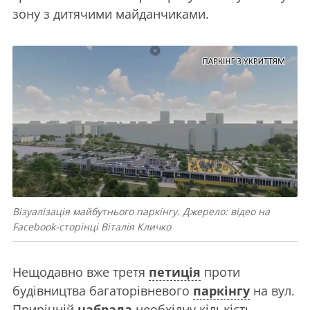
зону з дитячими майданчиками.
Візуалізація майбутнього паркінгу. Джерело: відео на
Facebook-сторінці Віталія Кличко
Нещодавно вже третя
петиція
проти
будівництва багаторівневого
паркінгу
на вул.
Прирічній
набрала
необхідну кількість