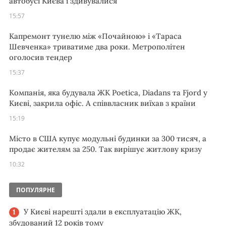
автобусі Києва і здивувалися
15:57
Капремонт тунелю між «Почайною» і «Тараса
Шевченка» триватиме два роки. Метрополітен
оголосив тендер
15:37
Компанія, яка будувала ЖК Poetica, Diadans та Fjord у
Києві, закрила офіс. А співвласник виїхав з країни
15:19
Місто в США купує модульні будинки за 300 тисяч, а
продає жителям за 250. Так вирішує житлову кризу
10:32
ПОПУЛЯРНЕ
У Києві нарешті здали в експлуатацію ЖК,
збудований 12 років тому