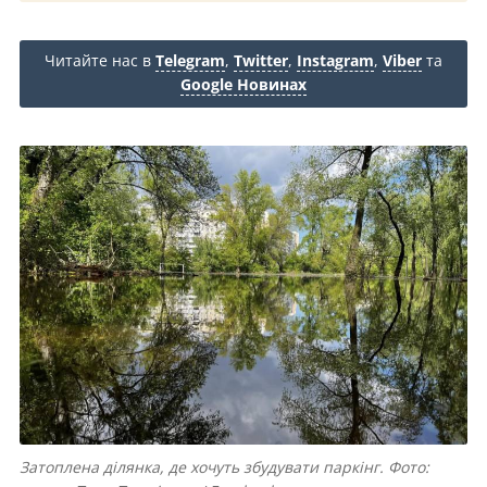
Читайте нас в
Telegram
,
Twitter
,
Instagram
,
Viber
та
Google Новинах
Затоплена ділянка, де хочуть збудувати паркінг. Фото: