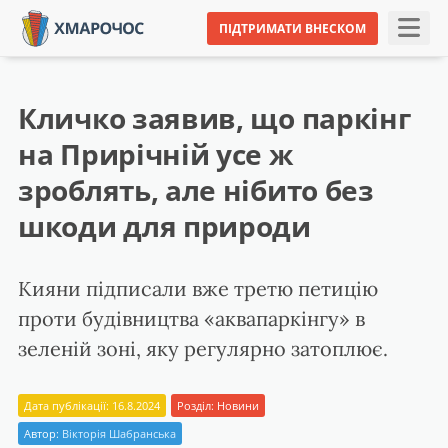
ПІДТРИМАТИ ВНЕСКОМ
Кличко заявив, що паркінг
на Прирічній усе ж
зроблять, але нібито без
шкоди для природи
Кияни підписали вже третю петицію
проти будівництва «аквапаркінгу» в
зеленій зоні, яку регулярно затоплює.
Дата публікації: 16.8.2024
Розділ:
Новини
Автор:
Вікторія Шабранська