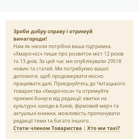
Зроби добру справу і отримуй
винагороди!
Нам як ніколи потрібна ваша підтримка.
«Хмарочос» пише про розвиток міст 12 років
та 13 днів. За цей час ми опублікували 29518
новин та статей. Ми потребуємо вашої
допомоги, щоб продовжувати якісно
працювати далі. Приєднуйтесь до Читацького
товариства «Хмарочоса» та отримуйте
приємні бонуси від редакції: квитки на
культурні заходи в Києві, фірмовий мерч та
актуальні книжки, можливість пропонувати
редакції теми та багато іншого.
Стати членом Товариства
|
Хто ми такі?