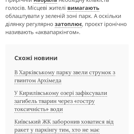
голосів. Місцеві жителі
вимагають
облаштувати у зеленій зоні парк. А оскільки
ділянку регулярно
затоплює
, проєкт іронічно
називають «аквапаркінгом».
Схожі новини
В Харківському парку звели струмок з
гвинтом Архімеда
У Кирилівському озері зафіксували
загибель тварин через «гостру
токсичність» води
Київський ЖК заборонив ховатися від
ракет у паркінгу тим, хто не має