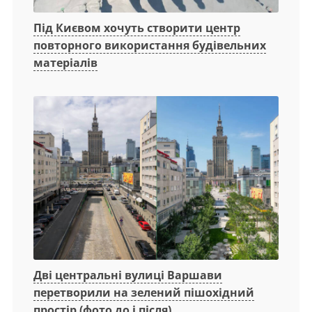
Під Києвом хочуть створити центр
повторного використання будівельних
матеріалів
Дві центральні вулиці Варшави
перетворили на зелений пішохідний
простір (фото до і після)