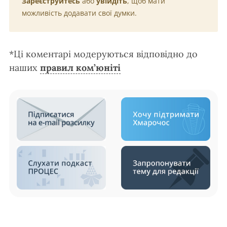
Зареєструйтесь
або
увійдіть
, щоб мати
можливість додавати свої думки.
*Ці коментарі модеруються відповідно до
наших
правил ком’юніті