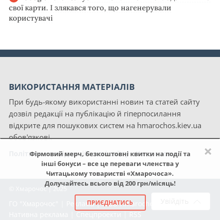
свої карти. І злякався того, що нагенерували
користувачі
ВИКОРИСТАННЯ МАТЕРІАЛІВ
При будь-якому використанні новин та статей сайту
дозвіл редакції на публікацію й гіперпосилання
відкрите для пошукових систем на hmarochos.kiev.ua
обов'язкові.
×
Політика конфіденційності сайту «Хмарочос»
Фірмовий мерч, безкоштовні квитки на події та
інші бонуси – все це переваги членства у
Читацькому товаристві «Хмарочоса».
Долучайтесь всього від 200 грн/місяць!
© Хмарочос | 2025
Увійдіть
ПРИЄДНАТИСЬ
ГО "Хмарочос"
|
Реклама
|
NGO Hmarochos
|
Про нас
|
Нативна реклама
|
Спецпроекти
|
RSS