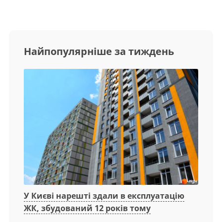
Найпопулярніше за тиждень
У Києві нарешті здали в експлуатацію
ЖК, збудований 12 років тому