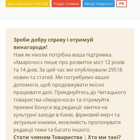
PR
Дата публікації: 4.9.2024
Розділ:
Новини
Автор:
Хмарочос
Зроби добру справу і отримуй
винагороди!
Нам як ніколи потрібна ваша підтримка.
«Хмарочос» пише про розвиток міст 12 років
та 14 днів. За цей час ми опублікували 29518
новин та статей. Ми потребуємо вашої
допомоги, щоб продовжувати якісно
працювати далі. Приєднуйтесь до Читацького
товариства «Хмарочоса» та отримуйте
приємні бонуси від редакції: квитки на
культурні заходи в Києві, фірмовий мерч та
актуальні книжки, можливість пропонувати
редакції теми та багато іншого.
Стати членом Товариства
|
Хто ми такі?