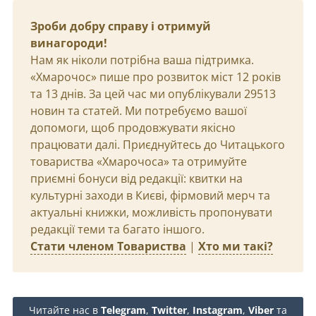
Зроби добру справу і отримуй
винагороди!
Нам як ніколи потрібна ваша підтримка.
«Хмарочос» пише про розвиток міст 12 років
та 13 днів. За цей час ми опублікували 29513
новин та статей. Ми потребуємо вашої
допомоги, щоб продовжувати якісно
працювати далі. Приєднуйтесь до Читацького
товариства «Хмарочоса» та отримуйте
приємні бонуси від редакції: квитки на
культурні заходи в Києві, фірмовий мерч та
актуальні книжки, можливість пропонувати
редакції теми та багато іншого.
Стати членом Товариства
|
Хто ми такі?
Читайте нас в
Telegram
,
Twitter
,
Instagram
,
Viber
та