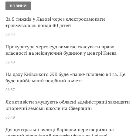
НОВИНИ
За 9 тижнів у Львові через електросамокати
травмувалось понад 60 дітей
09:44
Прокуратура через суд вимагає скасувати право
власності на неіснуючий будинок у центрі Києва
09:40
На даху Київського ЖК буде «парк» площею в 1 га. Це
буде найбільший подібний в місті
06:57
Як активісти змушують обласні адміністрації захищати
історичні земські школи на Сіверщині
06:49
Дві центральні вулиці Варшави перетворили на
зелений пішохідний простір (фото до і після)