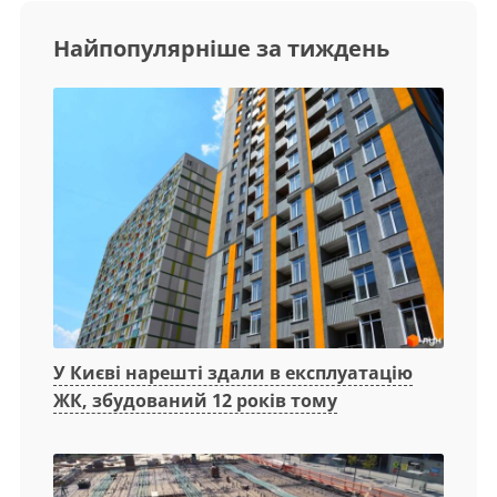
Найпопулярніше за тиждень
У Києві нарешті здали в експлуатацію
ЖК, збудований 12 років тому