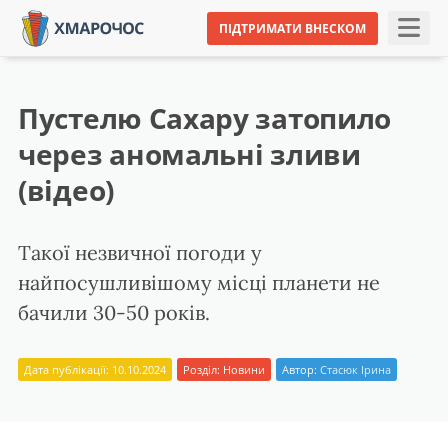
ПІДТРИМАТИ ВНЕСКОМ
Пустелю Сахару затопило
через аномальні зливи
(відео)
Такої незвичної погоди у
найпосушливішому місці планети не
бачили 30-50 років.
Дата публікації: 10.10.2024
Розділ:
Новини
Автор:
Стасюк Ірина