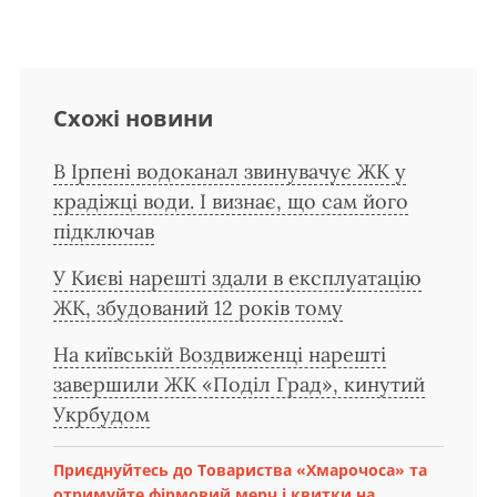
Схожі новини
В Ірпені водоканал звинувачує ЖК у
крадіжці води. І визнає, що сам його
підключав
У Києві нарешті здали в експлуатацію
ЖК, збудований 12 років тому
На київській Воздвиженці нарешті
завершили ЖК «Поділ Град», кинутий
Укрбудом
Приєднуйтесь до Товариства «Хмарочоса» та
отримуйте фірмовий мерч і квитки на