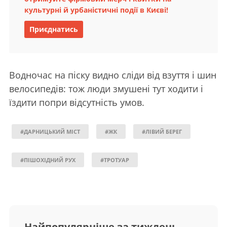
культурні й урбаністичні події в Києві!
Приєднатись
Водночас на піску видно сліди від взуття і шин
велосипедів: тож люди змушені тут ходити і
їздити попри відсутність умов.
#ДАРНИЦЬКИЙ МІСТ
#ЖК
#ЛІВИЙ БЕРЕГ
#ПІШОХІДНИЙ РУХ
#ТРОТУАР
Найпопулярніше за тиждень