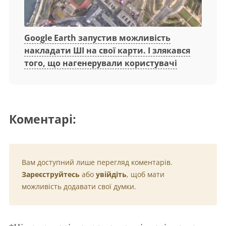
Google Earth запустив можливість
накладати ШІ на свої карти. І злякався
того, що нагенерували користувачі
Коментарі:
Вам доступний лише перегляд коментарів.
Зареєструйтесь
або
увійдіть
, щоб мати
можливість додавати свої думки.