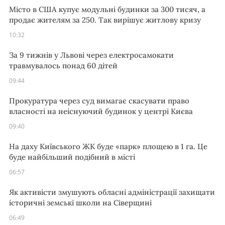
Місто в США купує модульні будинки за 300 тисяч, а
продає жителям за 250. Так вирішує житлову кризу
10:32
За 9 тижнів у Львові через електросамокати
травмувалось понад 60 дітей
09:44
Прокуратура через суд вимагає скасувати право
власності на неіснуючий будинок у центрі Києва
09:40
На даху Київського ЖК буде «парк» площею в 1 га. Це
буде найбільший подібний в місті
06:57
Як активісти змушують обласні адміністрації захищати
історичні земські школи на Сіверщині
06:49