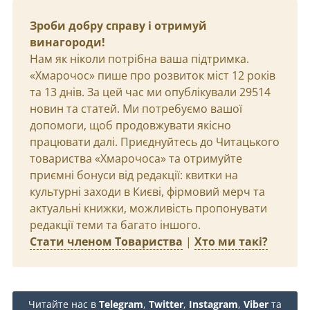
Зроби добру справу і отримуй
винагороди!
Нам як ніколи потрібна ваша підтримка.
«Хмарочос» пише про розвиток міст 12 років
та 13 днів. За цей час ми опублікували 29514
новин та статей. Ми потребуємо вашої
допомоги, щоб продовжувати якісно
працювати далі. Приєднуйтесь до Читацького
товариства «Хмарочоса» та отримуйте
приємні бонуси від редакції: квитки на
культурні заходи в Києві, фірмовий мерч та
актуальні книжки, можливість пропонувати
редакції теми та багато іншого.
Стати членом Товариства
|
Хто ми такі?
Читайте нас в
Telegram
,
Twitter
,
Instagram
,
Viber
та