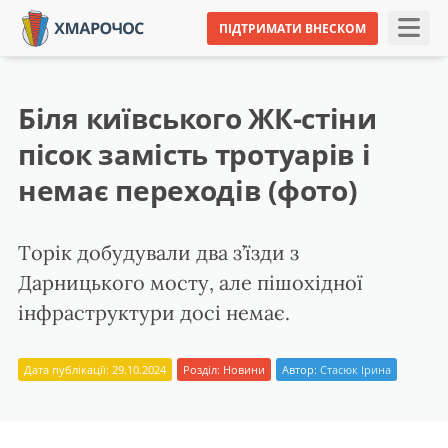
ПІДТРИМАТИ ВНЕСКОМ
Біля київського ЖК-стіни
пісок замість тротуарів і
немає переходів (фото)
Торік добудували два з’їзди з
Дарницького мосту, але пішохідної
інфраструктури досі немає.
Дата публікації: 29.10.2024
Розділ:
Новини
Автор:
Стасюк Ірина