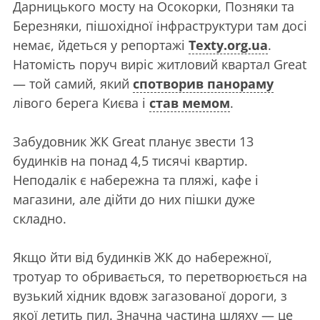
Дарницького мосту на Осокорки, Позняки та
Березняки, пішохідної інфраструктури там досі
немає, йдеться у репортажі
Texty.org.ua
.
Натомість поруч виріс житловий квартал Great
— той самий, який
спотворив панораму
лівого берега Києва і
став мемом
.
Забудовник ЖК Great планує звести 13
будинків на понад 4,5 тисячі квартир.
Неподалік є набережна та пляжі, кафе і
магазини, але дійти до них пішки дуже
складно.
Якщо йти від будинків ЖК до набережної,
тротуар то обривається, то перетворюється на
вузький хідник вдовж загазованої дороги, з
якої летить пил. Значна частина шляху — це