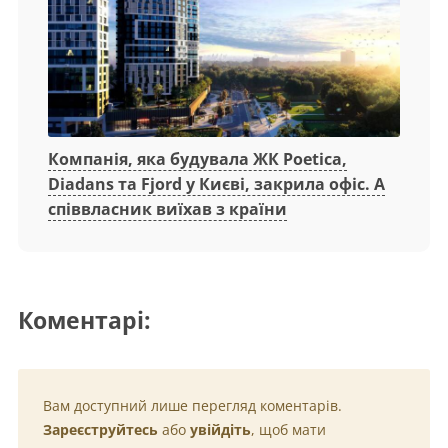
Компанія, яка будувала ЖК Poetica,
Diadans та Fjord у Києві, закрила офіс. А
співвласник виїхав з країни
Коментарі:
Вам доступний лише перегляд коментарів.
Зареєструйтесь
або
увійдіть
, щоб мати