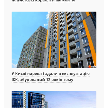
нацистські кораблі й мамонти
У Києві нарешті здали в експлуатацію
ЖК, збудований 12 років тому