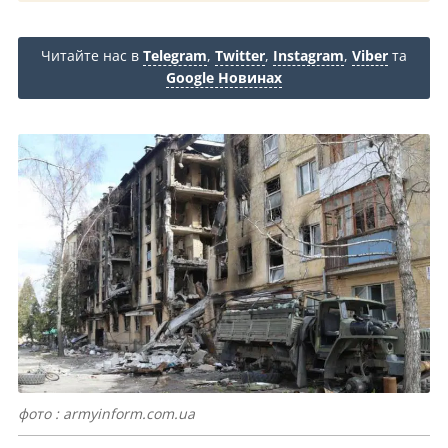
Читайте нас в
Telegram
,
Twitter
,
Instagram
,
Viber
та
Google Новинах
фото : armyinform.com.ua