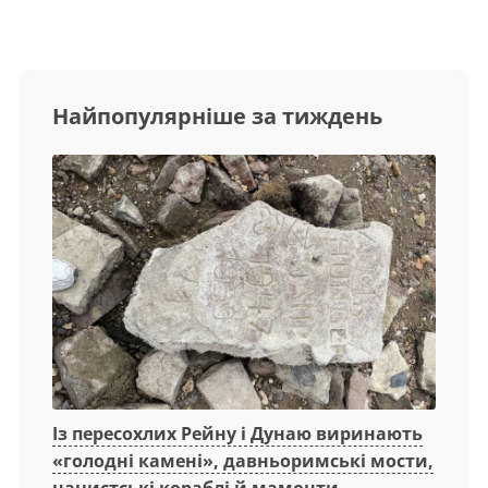
Найпопулярніше за тиждень
Із пересохлих Рейну і Дунаю виринають
«голодні камені», давньоримські мости,