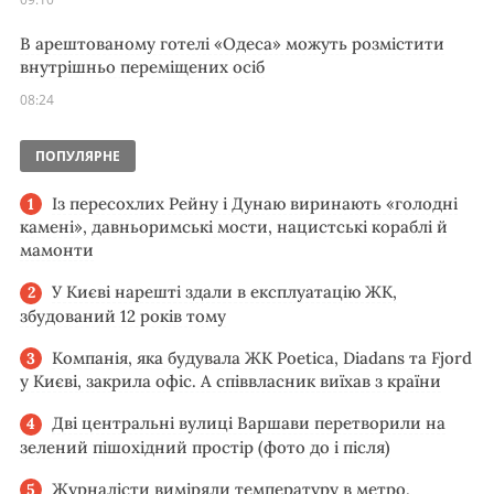
В арештованому готелі «Одеса» можуть розмістити
внутрішньо переміщених осіб
08:24
ПОПУЛЯРНЕ
Із пересохлих Рейну і Дунаю виринають «голодні
камені», давньоримські мости, нацистські кораблі й
мамонти
У Києві нарешті здали в експлуатацію ЖК,
збудований 12 років тому
Компанія, яка будувала ЖК Poetica, Diadans та Fjord
у Києві, закрила офіс. А співвласник виїхав з країни
Дві центральні вулиці Варшави перетворили на
зелений пішохідний простір (фото до і після)
Журналісти виміряли температуру в метро,