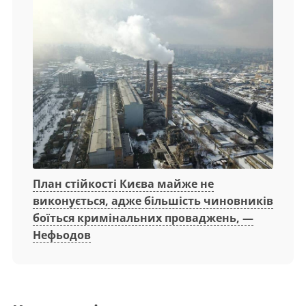
План стійкості Києва майже не
виконується, адже більшість чиновників
боїться кримінальних проваджень, —
Нефьодов