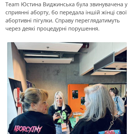
Team Юстина Виджинська була звинувачена у
сприянні аборту, бо передала іншій жінці свої
абортивні пігулки. Справу переглядатимуть
через деякі процедурні порушення.