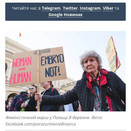
Читайте нас в
Telegram
,
Twitter
,
Instagram
,
Viber
та
Google Новинах
Феміністичний марш у Польщі 8 березня. Фото:
facebook.com/porozumienie8marca