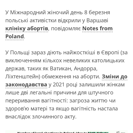
У Міжнародний жіночий день 8 березня
польські активістки відкрили у Варшаві
клініку абортів
, повідомляє
Notes from
Poland
.
У Польщі зараз діють найжосткіші в Європі (за
виключенням кількох невеликих католицьких
держав, таких як Ватикан, Андорра,
Ліхтенштейн) обмеження на аборти.
Зміни до
законодавства
у 2021 році залишили жінкам
лише дві легальні причини для штучного
переривання вагітності: загроза життю чи
здоров’ю матері та якщо вагітність настала
внаслідок злочинного акту.