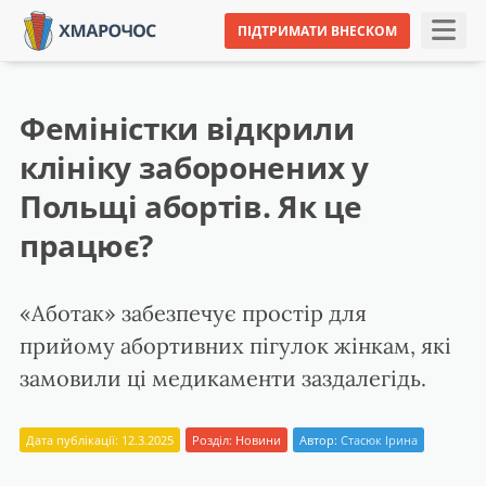
ПІДТРИМАТИ ВНЕСКОМ
Феміністки відкрили
клініку заборонених у
Польщі абортів. Як це
працює?
«Аботак» забезпечує простір для
прийому абортивних пігулок жінкам, які
замовили ці медикаменти заздалегідь.
Дата публікації: 12.3.2025
Розділ:
Новини
Автор:
Стасюк Ірина