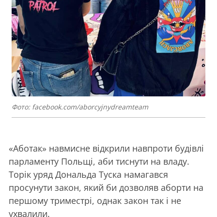
Фото: facebook.com/aborcyjnydreamteam
«Аботак» навмисне відкрили навпроти будівлі
парламенту Польщі, аби тиснути на владу.
Торік уряд Дональда Туска намагався
просунути закон, який би дозволяв аборти на
першому триместрі, однак закон так і не
ухвалили.