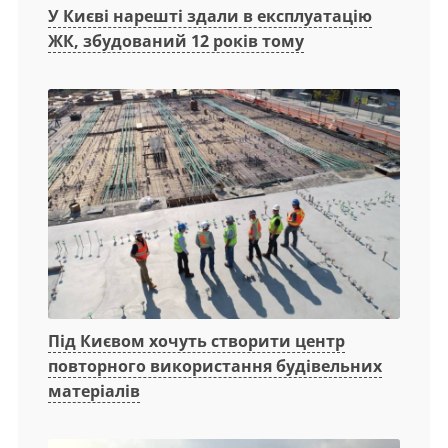
У Києві нарешті здали в експлуатацію
ЖК, збудований 12 років тому
Під Києвом хочуть створити центр
повторного використання будівельних
матеріалів