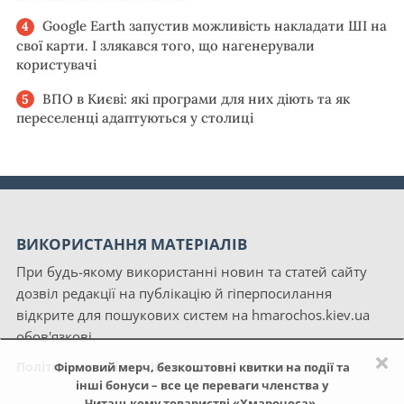
Google Earth запустив можливість накладати ШІ на
свої карти. І злякався того, що нагенерували
користувачі
ВПО в Києві: які програми для них діють та як
переселенці адаптуються у столиці
ВИКОРИСТАННЯ МАТЕРІАЛІВ
При будь-якому використанні новин та статей сайту
дозвіл редакції на публікацію й гіперпосилання
відкрите для пошукових систем на hmarochos.kiev.ua
обов'язкові.
×
Політика конфіденційності сайту «Хмарочос»
Фірмовий мерч, безкоштовні квитки на події та
інші бонуси – все це переваги членства у
Читацькому товаристві «Хмарочоса».