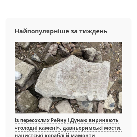
Найпопулярніше за тиждень
Із пересохлих Рейну і Дунаю виринають
«голодні камені», давньоримські мости,
нацистські кораблі й мамонти