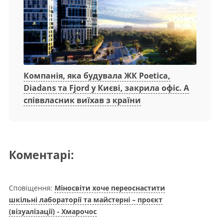
Компанія, яка будувала ЖК Poetica,
Diadans та Fjord у Києві, закрила офіс. А
співвласник виїхав з країни
Коментарі:
Сповіщення:
Міносвіти хоче переоснастити
шкільні лабораторії та майстерні – проєкт
(візуалізації) - Хмарочос