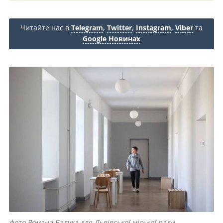
Читайте нас в
Telegram
,
Twitter
,
Instagram
,
Viber
та
Google Новинах
фото Романа Балука для Львівської міської ради