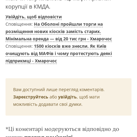
корупції в КМДА.
Увійдіть, щоб відповісти
Сповіщення:
На Оболоні пройшли торги на
розміщення нових кіосків замість старих.
Мінімальна оренда — від 20 тис грн - Хмарочос
Сповіщення:
1500 кіосків вже знесли. Як Київ
очищують від МАФів і чому протестують деякі
підприємці - Хмарочос
Вам доступний лише перегляд коментарів.
Зареєструйтесь
або
увійдіть
, щоб мати
можливість додавати свої думки.
*Ці коментарі модеруються відповідно до