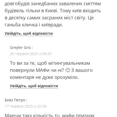
довгобудів занедбаних завалених сміттям
будівель тільки в Києві. Тому київ входить
в десятку самих засраних міст світу. Це
ганьба кличка і київради.
Увійдіть, щоб відповісти
Greyler Gris
:
20 Червня 2025 о 09:47
То ви за те, щоб мітингувальникам
повернули МАФи чи ні? 🙂 З вашого
коментаря не дуже зрозуміло.
Увійдіть, щоб відповісти
Бевз Петро
:
17 Червня 2025 о 20:34
Маючи таку кількість тц, мафи признак