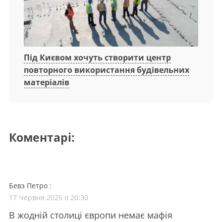
Під Києвом хочуть створити центр
повторного використання будівельних
матеріалів
Коментарі:
Бевз Петро
:
17 Червня 2025 о 20:30
В жодній столиці європи немає мафія