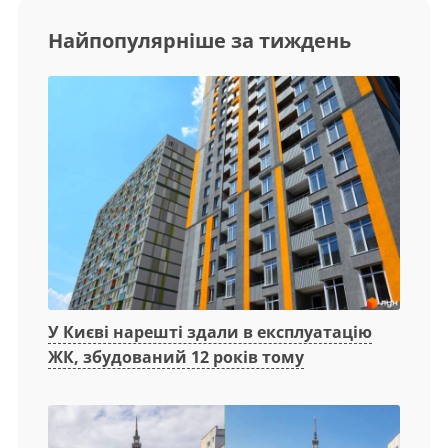
Найпопулярніше за тиждень
У Києві нарешті здали в експлуатацію
ЖК, збудований 12 років тому