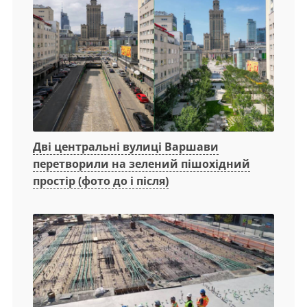
Дві центральні вулиці Варшави
перетворили на зелений пішохідний
простір (фото до і після)