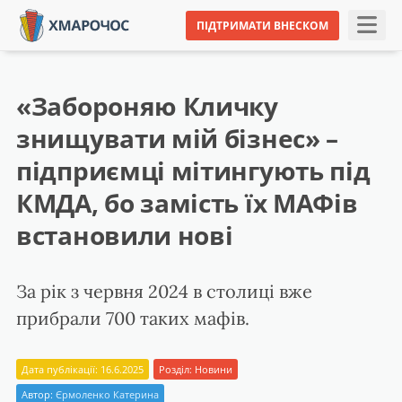
ПІДТРИМАТИ ВНЕСКОМ
«Забороняю Кличку
знищувати мій бізнес» –
підприємці мітингують під
КМДА, бо замість їх МАФів
встановили нові
За рік з червня 2024 в столиці вже
прибрали 700 таких мафів.
Дата публікації: 16.6.2025
Розділ:
Новини
Автор:
Єрмоленко Катерина