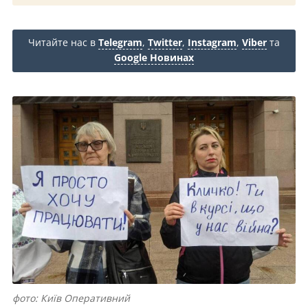
Читайте нас в
Telegram
,
Twitter
,
Instagram
,
Viber
та
Google Новинах
фото: Київ Оперативний