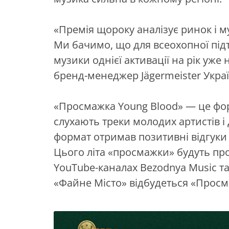
«Премія щороку аналізує ринок і м
Ми бачимо, що для всеохопної під
музики однієї активації на рік уж
бренд-менеджер Jägermeister Украї
«Просмажка Young Blood» — це форм
слухають треки молодих артистів і
формат отримав позитивні відгуки п
Цього літа «просмажки» будуть пр
YouTube-каналах Bezodnya Music та 
«Файне Місто» відбудеться «Просма