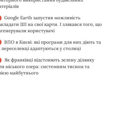
атеріалів
Google Earth запустив можливість
акладати ШІ на свої карти. І злякався того, що
агенерували користувачі
ВПО в Києві: які програми для них діють та
к переселенці адаптуються у столиці
Як франківці відстоюють зелену ділянку
іля міського озера: системним тиском та
ізією майбутнього