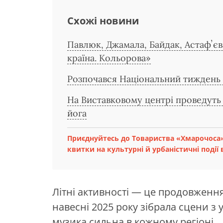
Схожі новини
Павлюк, Джамала, Байдак, Астафʼєв
країна. Кольорова»
Розпочався Національний тиждень 
На Виставковому центрі проведуть 
йога
Приєднуйтесь до Товариства «Хмарочоса»
квитки на культурні й урбаністичні події в
Літні активності — це продовження
навесні 2025 року зібрала сцени з у
музика сильна в кожному регіоні.