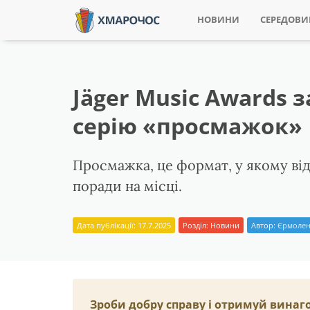
НОВИНИ
СЕРЕДОВ
Jäger Music Awards 
серію «просмажок»
Просмажка, це формат, у якому від
поради на місці.
Дата публікації: 17.7.2025
Розділ:
Новини
Автор:
Єрмолен
Зроби добру справу і отримуй винаг