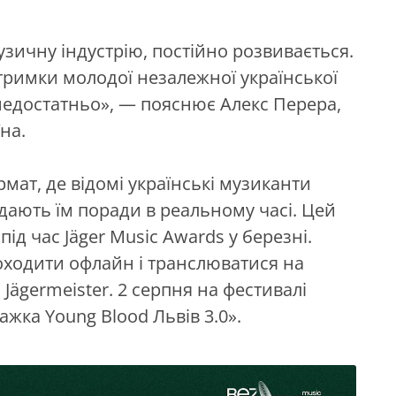
узичну індустрію, постійно розвивається.
тримки молодої незалежної української
е недостатньо», — пояснює Алекс Перера,
на.
ат, де відомі українські музиканти
 дають їм поради в реальному часі. Цей
ід час Jäger Music Awards у березні.
оходити офлайн і транслюватися на
Jägermeister. 2 серпня на фестивалі
жка Young Blood Львів 3.0».