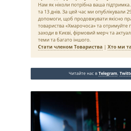
Нам як ніколи потрібна ваша підтримка.
та 13 днів. За цей час ми опублікували 
допомоги, щоб продовжувати якісно пр
товариства «Хмарочоса» та отримуйте пр
заходи в Києві, фірмовий мерч та актуа
теми та багато іншого.
Стати членом Товариства
|
Хто ми та
Читайте нас в
Telegram
,
Twitt