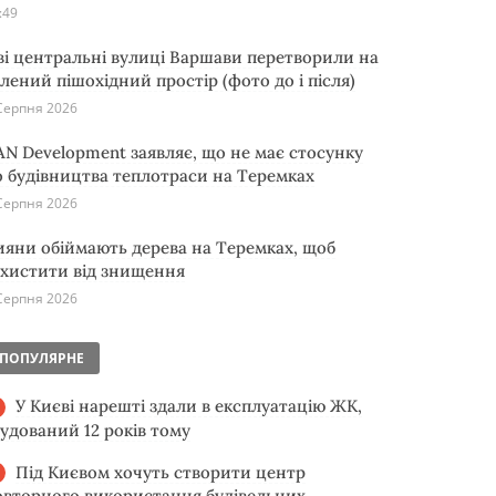
:49
ві центральні вулиці Варшави перетворили на
елений пішохідний простір (фото до і після)
Серпня 2026
AN Development заявляє, що не має стосунку
о будівництва теплотраси на Теремках
Серпня 2026
ияни обіймають дерева на Теремках, щоб
ахистити від знищення
Серпня 2026
ПОПУЛЯРНЕ
У Києві нарешті здали в експлуатацію ЖК,
будований 12 років тому
Під Києвом хочуть створити центр
овторного використання будівельних