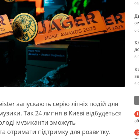
06
Д
з
6 
K
д
6 
К
з
6 
ister запускають серію літніх подій для
узики. Так 24 липня в Києві відбудеться
з
молоді музиканти зможуть
та отримати підтримку для розвитку.
п