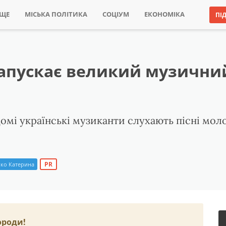
ИЩЕ
МІСЬКА ПОЛІТИКА
СОЦІУМ
ЕКОНОМІКА
ПІ
запускає великий музични
омі українські музиканти слухають пісні моло
PR
ко Катерина
ороди!