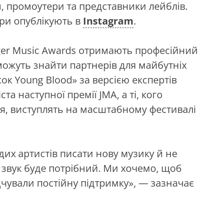
, промоутери та представники лейблів.
ори опублікують в
Instagram
.
äger Music Awards отримають професійний
зможуть знайти партнерів для майбутніх
к Young Blood» за версією експертів
а наступної премії JMA, а ті, кого
ня, виступлять на масштабному фестивалі
их артистів писати нову музику й не
й звук буде потрібний. Ми хочемо, щоб
дчували постійну підтримку», — зазначає