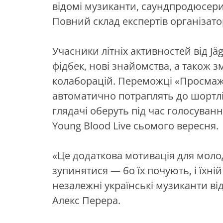
відомі музиканти, саундпродюсери
Повний склад експертів організат
Учасники літніх активностей від J
фідбек, нові знайомства, а також 
колаборацій. Переможці «Просмажо
автоматично потраплять до шортліст
глядачі оберуть під час голосуван
Young Blood Live сьомого вересня.
«Це додаткова мотивація для молод
зупинятися — бо їх почують, і їхні
незалежні українські музиканти ві
Алекс Перера.