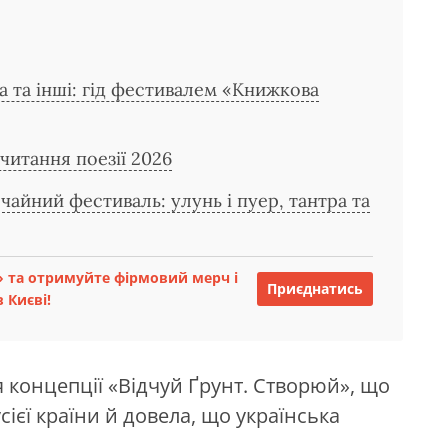
а та інші: гід фестивалем «Книжкова
читання поезії 2026
чайний фестиваль: улунь і пуер, тантра та
 та отримуйте фірмовий мерч і
Приєднатись
 Києві!
 концепції «Відчуй Ґрунт. Створюй», що
сієї країни й довела, що українська