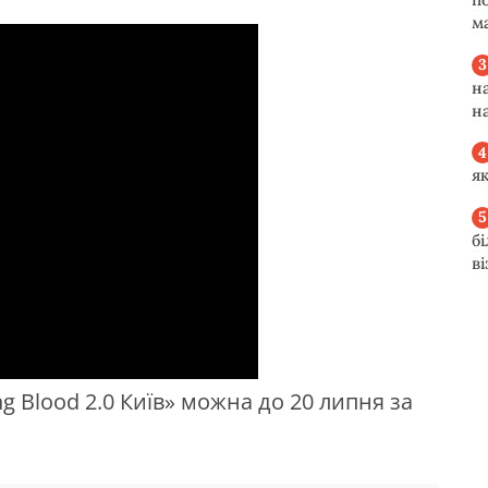
м
н
н
я
б
в
 Blood 2.0 Київ» можна до 20 липня за