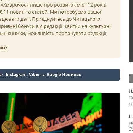
 «Хмарочос» пише про розвиток міст 12 років
29511 новин та статей. Ми потребуємо вашої
ацювати далі. Приєднуйтесь до Читацького
иємні бонуси від редакції: квитки на культурні
льні книжки, можливість пропонувати редакції
кі?
er
,
Instagram
,
Viber
та
Google Новинах
Н
г
06
Я
з
С