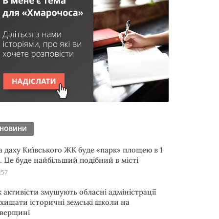
НОВИНИ
а даху Київського ЖК буде «парк» площею в 1
а. Це буде найбільший подібний в місті
:57
к активісти змушують обласні адміністрації
ахищати історичні земські школи на
іверщині