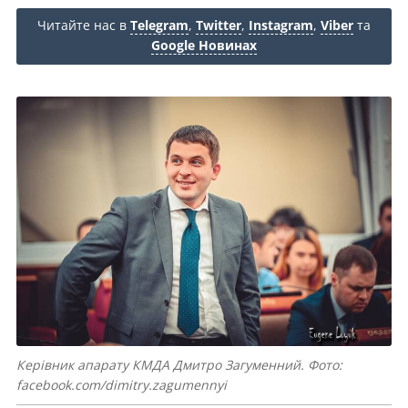
Читайте нас в
Telegram
,
Twitter
,
Instagram
,
Viber
та
Google Новинах
Керівник апарату КМДА Дмитро Загуменний. Фото:
facebook.com/dimitry.zagumennyi