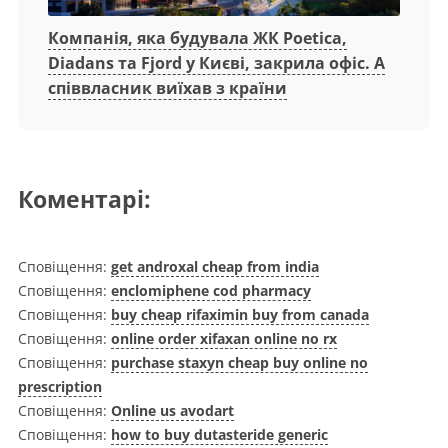
Компанія, яка будувала ЖК Poetica,
Diadans та Fjord у Києві, закрила офіс. А
співвласник виїхав з країни
Коментарі:
Сповіщення:
get androxal cheap from india
Сповіщення:
enclomiphene cod pharmacy
Сповіщення:
buy cheap rifaximin buy from canada
Сповіщення:
online order xifaxan online no rx
Сповіщення:
purchase staxyn cheap buy online no
prescription
Сповіщення:
Online us avodart
Сповіщення:
how to buy dutasteride generic