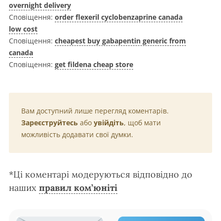
overnight delivery
Сповіщення:
order flexeril cyclobenzaprine canada
low cost
Сповіщення:
cheapest buy gabapentin generic from
canada
Сповіщення:
get fildena cheap store
Вам доступний лише перегляд коментарів.
Зареєструйтесь
або
увійдіть
, щоб мати
можливість додавати свої думки.
*Ці коментарі модеруються відповідно до
наших
правил ком’юніті