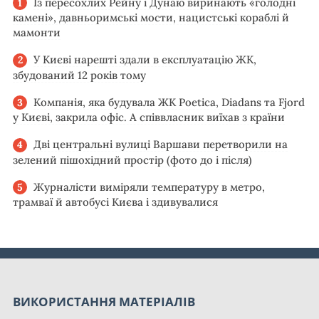
Із пересохлих Рейну і Дунаю виринають «голодні
камені», давньоримські мости, нацистські кораблі й
мамонти
У Києві нарешті здали в експлуатацію ЖК,
збудований 12 років тому
Компанія, яка будувала ЖК Poetica, Diadans та Fjord
у Києві, закрила офіс. А співвласник виїхав з країни
Дві центральні вулиці Варшави перетворили на
зелений пішохідний простір (фото до і після)
Журналісти виміряли температуру в метро,
трамваї й автобусі Києва і здивувалися
ВИКОРИСТАННЯ МАТЕРІАЛІВ