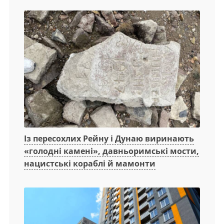
Із пересохлих Рейну і Дунаю виринають
«голодні камені», давньоримські мости,
нацистські кораблі й мамонти