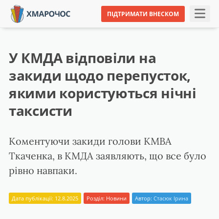
ПІДТРИМАТИ ВНЕСКОМ
У КМДА відповіли на
закиди щодо перепусток,
якими користуються нічні
таксисти
Коментуючи закиди голови КМВА
Ткаченка, в КМДА заявляють, що все було
рівно навпаки.
Дата публікації: 12.8.2025
Розділ:
Новини
Автор:
Стасюк Ірина