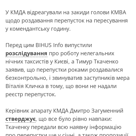
У КМДА відреагували на закиди голови КМВА
щодо роздавання перепусток на пересування
у комендантську годину.
Перед цим BIHUS Info випустили
розслідування
про роботу нелегальних
нічних таксистів у Києві, а Тимур Ткаченко
заявив, що перепустки роками роздавалися
безконтрольно, і звинуватив заступників мера
Віталія Кличка в тому, що вони не надали
реєстр перепусток.
Керівник апарату КМДА Дмитро Загуменний
стверджує
, що все було рівно навпаки:
Ткаченку передали всю наявну інформацію
про перепустки ще у січні, а також пропозиції