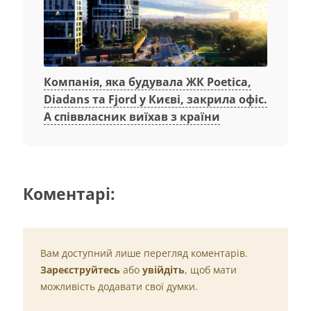
Компанія, яка будувала ЖК Poetica,
Diadans та Fjord у Києві, закрила офіс.
А співвласник виїхав з країни
Коментарі:
Вам доступний лише перегляд коментарів.
Зареєструйтесь
або
увійдіть
, щоб мати
можливість додавати свої думки.