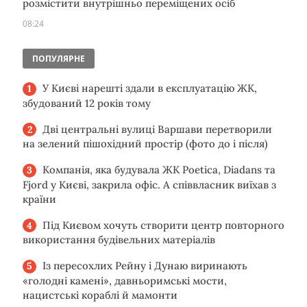
розмістити внутрішньо переміщених осіб
08:24
ПОПУЛЯРНЕ
У Києві нарешті здали в експлуатацію ЖК,
збудований 12 років тому
Дві центральні вулиці Варшави перетворили
на зелений пішохідний простір (фото до і після)
Компанія, яка будувала ЖК Poetica, Diadans та
Fjord у Києві, закрила офіс. А співвласник виїхав з
країни
Під Києвом хочуть створити центр повторного
використання будівельних матеріалів
Із пересохлих Рейну і Дунаю виринають
«голодні камені», давньоримські мости,
нацистські кораблі й мамонти