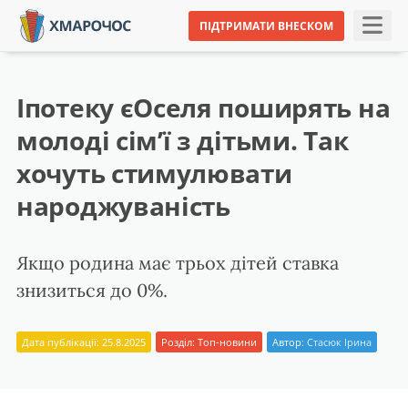
ПІДТРИМАТИ ВНЕСКОМ
Іпотеку єОселя поширять на
молоді сім’ї з дітьми. Так
хочуть стимулювати
народжуваність
Якщо родина має трьох дітей ставка
знизиться до 0%.
Дата публікації: 25.8.2025
Розділ:
Топ-новини
Автор:
Стасюк Ірина