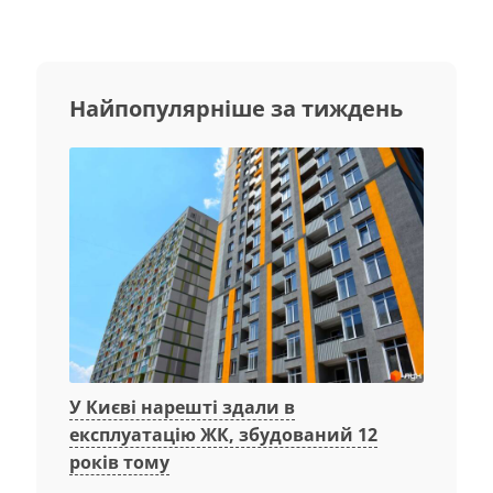
Найпопулярніше за тиждень
У Києві нарешті здали в
експлуатацію ЖК, збудований 12
років тому