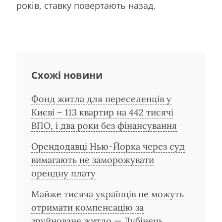
років, ставку повертають назад.
Схожі новини
Фонд житла для переселенців у
Києві – 113 квартир на 442 тисячі
ВПО, і два роки без фінансування
Орендодавці Нью-Йорка через суд
вимагають не заморожувати
орендну плату
Майже тисяча українців не можуть
отримати компенсацію за
зруйноване житло — Лубінець