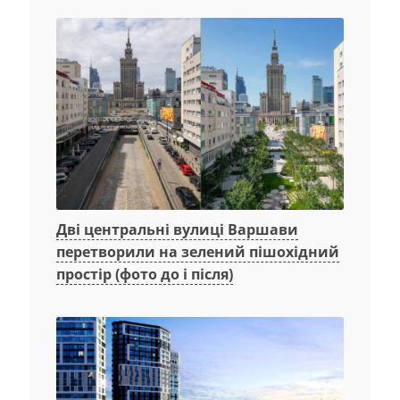
Дві центральні вулиці Варшави
перетворили на зелений пішохідний
простір (фото до і після)