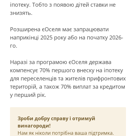
іпотеку. Тобто з появою дітей ставки не
знизять.
Розширена єОселя має запрацювати
наприкінці 2025 року або на початку 2026-
го.
Наразі за програмою єОселя держава
компенсує 70% першого внеску на іпотеку
для переселенців та жителів прифронтових
територій, а також 70% виплат за кредитом
у перший рік.
Зроби добру справу і отримуй
винагороди!
Нам як ніколи потрібна ваша підтримка.