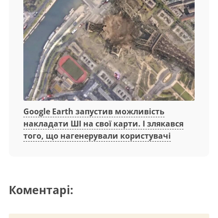
Google Earth запустив можливість
накладати ШІ на свої карти. І злякався
того, що нагенерували користувачі
Коментарі: