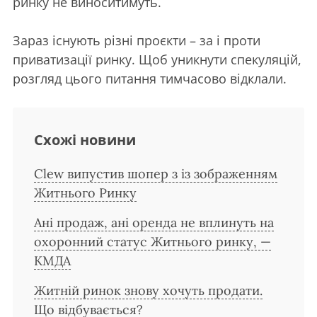
ринку не виноситимуть.
Зараз існують різні проєкти – за і проти
приватизації ринку. Щоб уникнути спекуляцій,
розгляд цього питання тимчасово відклали.
Схожі новини
Clew випустив шопер з із зображенням
Житнього Ринку
Ані продаж, ані оренда не вплинуть на
охоронний статус Житнього ринку, —
КМДА
Житній ринок знову хочуть продати.
Що відбувається?