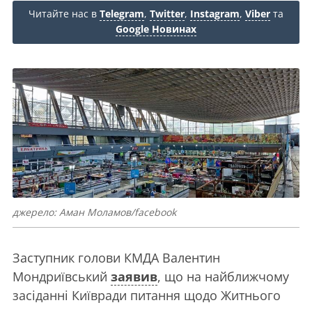
Читайте нас в
Telegram
,
Twitter
,
Instagram
,
Viber
та
Google Новинах
джерело: Аман Моламов/facebook
Заступник голови КМДА Валентин
Мондриївський
заявив
, що на найближчому
засіданні Київради питання щодо Житнього