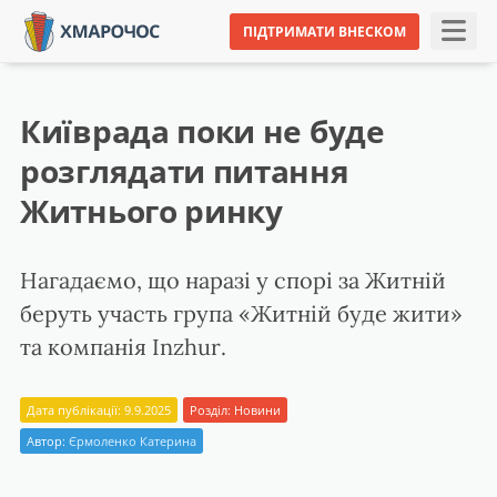
ПІДТРИМАТИ ВНЕСКОМ
Київрада поки не буде
розглядати питання
Житнього ринку
Нагадаємо, що наразі у спорі за Житній
беруть участь група «Житній буде жити»
та компанія Inzhur.
Дата публікації: 9.9.2025
Розділ:
Новини
Автор:
Єрмоленко Катерина