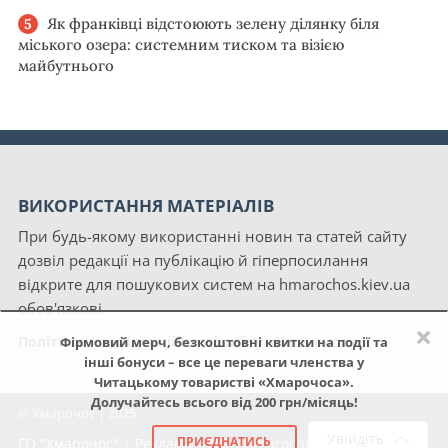
Як франківці відстоюють зелену ділянку біля
міського озера: системним тиском та візією
майбутнього
ВИКОРИСТАННЯ МАТЕРІАЛІВ
При будь-якому використанні новин та статей сайту
дозвіл редакції на публікацію й гіперпосилання
відкрите для пошукових систем на hmarochos.kiev.ua
обов'язкові.
×
Політика конфіденційності сайту «Хмарочос»
Фірмовий мерч, безкоштовні квитки на події та
інші бонуси – все це переваги членства у
Читацькому товаристві «Хмарочоса».
Долучайтесь всього від 200 грн/місяць!
© Хмарочос | 2025
Увійдіть
ПРИЄДНАТИСЬ
ГО "Хмарочос"
|
Реклама
|
NGO Hmarochos
|
Про нас
|