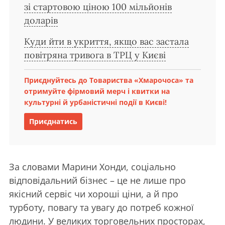
зі стартовою ціною 100 мільйонів
доларів
Куди йти в укриття, якщо вас застала
повітряна тривога в ТРЦ у Києві
Приєднуйтесь до Товариства «Хмарочоса» та
отримуйте фірмовий мерч і квитки на
культурні й урбаністичні події в Києві!
Приєднатись
За словами Марини Хонди, соціально
відповідальний бізнес – це не лише про
якісний сервіс чи хороші ціни, а й про
турботу, повагу та увагу до потреб кожної
людини. У великих торговельних просторах,