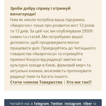
Зроби добру справу і отримуй
винагороди!
Нам як ніколи потрібна ваша підтримка.
«Хмарочос» пише про розвиток міст 12 років
та 13 днів. За цей час ми опублікували 29509
новин та статей. Ми потребуємо вашої
допомоги, щоб продовжувати якісно
працювати далі. Приєднуйтесь до Читацького
товариства «Хмарочоса» та отримуйте
приємні бонуси від редакції: квитки на
культурні заходи в Києві, фірмовий мерч та
актуальні книжки, можливість пропонувати
редакції теми та багато іншого.
Стати членом Товариства
|
Хто ми такі?
Читайте нас в
Telegram
,
Twitter
,
Instagram
,
Viber
та