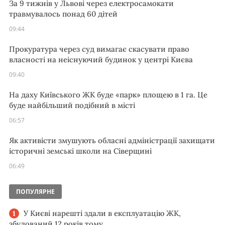
За 9 тижнів у Львові через електросамокати
травмувалось понад 60 дітей
09:44
Прокуратура через суд вимагає скасувати право
власності на неіснуючий будинок у центрі Києва
09:40
На даху Київського ЖК буде «парк» площею в 1 га. Це
буде найбільший подібний в місті
06:57
Як активісти змушують обласні адміністрації захищати
історичні земські школи на Сіверщині
06:49
ПОПУЛЯРНЕ
У Києві нарешті здали в експлуатацію ЖК,
збудований 12 років тому