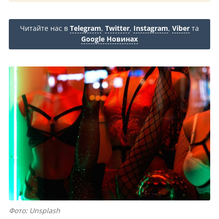
Читайте нас в
Telegram
,
Twitter
,
Instagram
,
Viber
та
Google Новинах
Фото: Unsplash