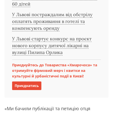
60 дітей
У Львові постраждалим від обстрілу
оплатять проживання в готелі та
компенсують оренду
У Львові стартує конкурс на проєкт
нового корпусу дитячої лікарні на
вулиці Пилипа Орлика
Приєднуйтесь до Товариства «Хмарочоса» та
отримуйте фірмовий мерч і квитки на
культурні й урбаністичні події в Києві!
Приєднатись
«Ми бачили публікації та петицію отця