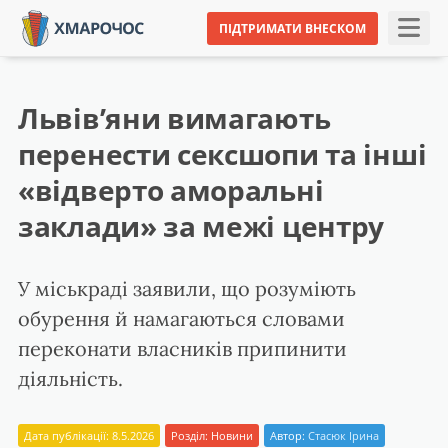
ПІДТРИМАТИ ВНЕСКОМ
Львів’яни вимагають
перенести сексшопи та інші
«відверто аморальні
заклади» за межі центру
У міськраді заявили, що розуміють
обурення й намагаються словами
переконати власників припинити
діяльність.
Дата публікації: 8.5.2026
Розділ:
Новини
Автор:
Стасюк Ірина