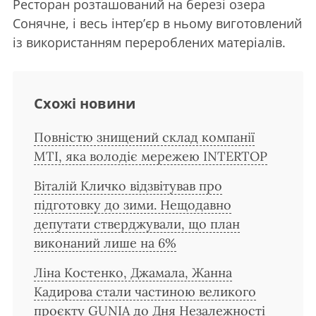
Ресторан розташований на березі озера
Сонячне, і весь інтер’єр в ньому виготовлений
із використанням перероблених матеріалів.
Схожі новини
Повністю знищений склад компанії
MTI, яка володіє мережею INTERTOP
Віталій Кличко відзвітував про
підготовку до зими. Нещодавно
депутати стверджували, що план
виконаний лише на 6%
Ліна Костенко, Джамала, Жанна
Кадирова стали частиною великого
проєкту GUNIA до Дня Незалежності