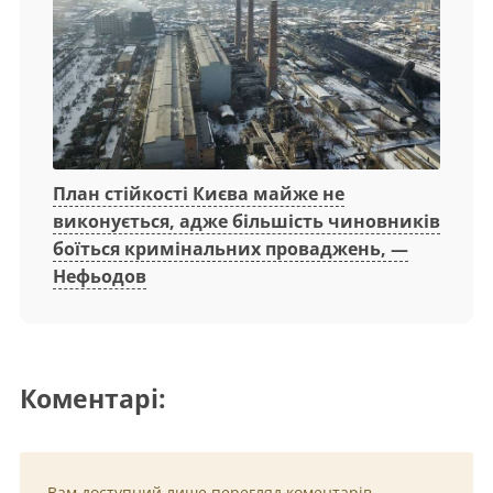
План стійкості Києва майже не
виконується, адже більшість чиновників
боїться кримінальних проваджень, —
Нефьодов
Коментарі:
Вам доступний лише перегляд коментарів.