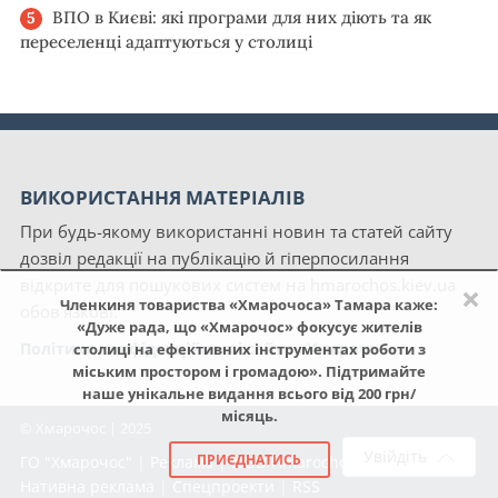
ВПО в Києві: які програми для них діють та як
переселенці адаптуються у столиці
ВИКОРИСТАННЯ МАТЕРІАЛІВ
При будь-якому використанні новин та статей сайту
дозвіл редакції на публікацію й гіперпосилання
відкрите для пошукових систем на hmarochos.kiev.ua
×
Членкиня товариства «Хмарочоса» Тамара каже:
обов'язкові.
«Дуже рада, що «Хмарочос» фокусує жителів
Політика конфіденційності сайту «Хмарочос»
столиці на ефективних інструментах роботи з
міським простором і громадою». Підтримайте
наше унікальне видання всього від 200 грн/
місяць.
© Хмарочос | 2025
Увійдіть
ПРИЄДНАТИСЬ
ГО "Хмарочос"
|
Реклама
|
NGO Hmarochos
|
Про нас
|
Нативна реклама
|
Спецпроекти
|
RSS