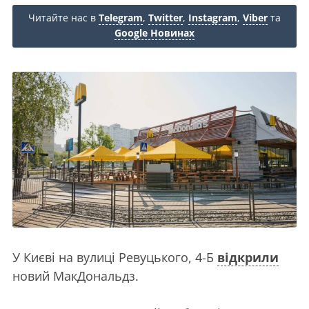
Читайте нас в
Telegram
,
Twitter
,
Instagram
,
Viber
та
Google Новинах
У Києві на вулиці Ревуцького, 4-Б
відкрили
новий МакДональдз.