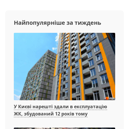
Найпопулярніше за тиждень
У Києві нарешті здали в експлуатацію
ЖК, збудований 12 років тому