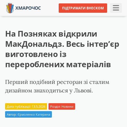
ПІДТРИМАТИ ВНЕСКОМ
На Позняках відкрили
МакДональдз. Весь інтер’єр
виготовлено із
перероблених матеріалів
Перший подібний ресторан зі сталим
дизайном знаходиться у Львові.
Дата публікації: 13.5.2026
Розділ:
Новини
Автор:
Єрмоленко Катерина