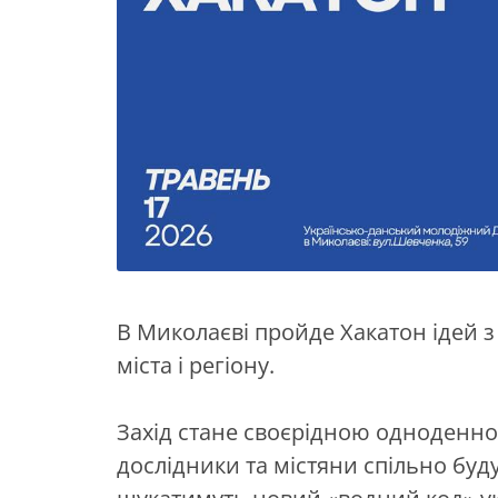
В Миколаєві пройде Хакатон ідей
міста і регіону.
Захід стане своєрідною одноденною
дослідники та містяни спільно буд