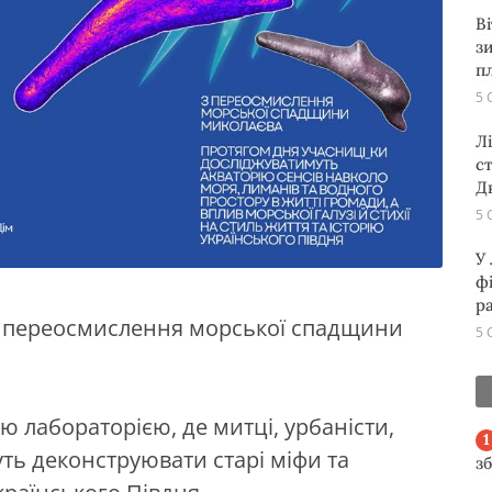
В
з
п
5 
Л
с
Д
5 
У
ф
р
 з переосмислення морської спадщини
5 
 лабораторією, де митці, урбаністи,
уть деконструювати старі міфи та
з