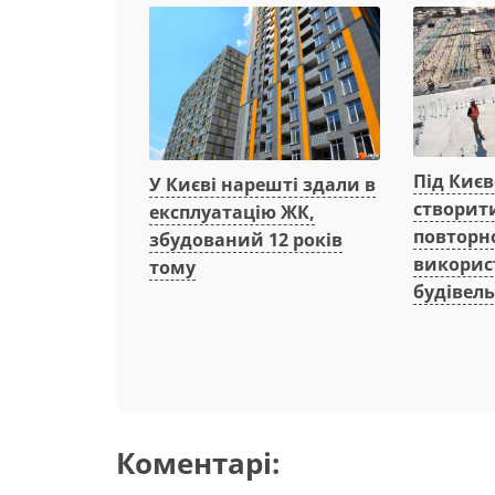
Під Киє
У Києві нарешті здали в
створит
експлуатацію ЖК,
повторн
збудований 12 років
викорис
тому
будівель
Коментарі: