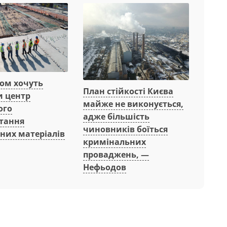
вом хочуть
План стійкості Києва
и центр
майже не виконується,
ого
адже більшість
тання
чиновників боїться
них матеріалів
кримінальних
проваджень, —
Нефьодов