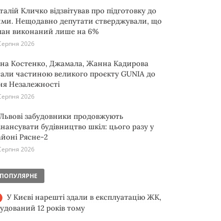
італій Кличко відзвітував про підготовку до
ими. Нещодавно депутати стверджували, що
лан виконаний лише на 6%
Серпня 2026
іна Костенко, Джамала, Жанна Кадирова
тали частиною великого проєкту GUNIA до
ня Незалежності
Серпня 2026
 Львові забудовники продовжують
інансувати будівництво шкіл: цього разу у
айоні Рясне-2
Серпня 2026
ПОПУЛЯРНЕ
У Києві нарешті здали в експлуатацію ЖК,
будований 12 років тому