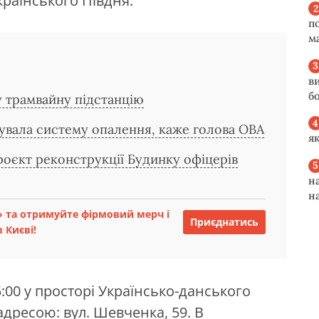
раїнського Півдня.
п
м
в
б
у трамвайну підстанцію
вала систему опалення, каже голова ОВА
я
роєкт реконструкції Будинку офіцерів
н
н
 та отримуйте фірмовий мерч і
Приєднатись
 Києві!
15:00 у просторі Українсько-данського
адресою: вул. Шевченка, 59. В