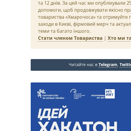
та 12 днів. За цей час ми опублікували 
допомоги, щоб продовжувати якісно пр
товариства «Хмарочоса» та отримуйте пр
заходи в Києві, фірмовий мерч та актуа
теми та багато іншого.
Стати членом Товариства
|
Хто ми та
Читайте нас в
Telegram
,
Twitt