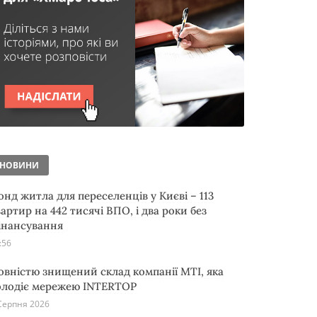
НОВИНИ
онд житла для переселенців у Києві – 113
артир на 442 тисячі ВПО, і два роки без
інансування
:56
овністю знищений склад компанії MTI, яка
олодіє мережею INTERTOP
Серпня 2026