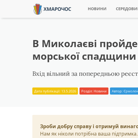
НОВИНИ
СЕРЕДОВ
В Миколаєві пройде
морської спадщини
Вхід вільний за попередньою реєст
Дата публікації: 13.5.2026
Розділ:
Новини
Автор:
Єрмолен
Зроби добру справу і отримуй винаг
Нам як ніколи потрібна ваша підтримка.