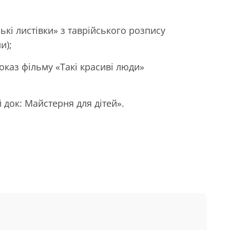
ські листівки» з таврійського розпису
и);
показ фільму «Такі красиві люди»
 док: Майстерня для дітей».