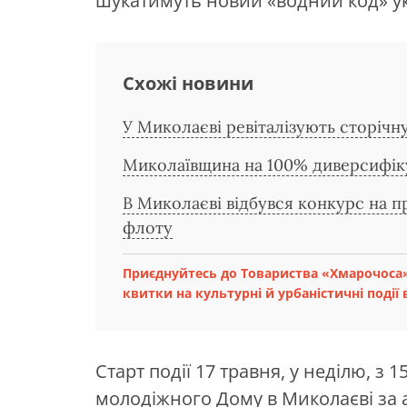
шукатимуть новий «водний код» ук
Схожі новини
У Миколаєві ревіталізують сторічн
Миколаївщина на 100% диверсифіку
В Миколаєві відбувся конкурс на п
флоту
Приєднуйтесь до Товариства «Хмарочоса»
квитки на культурні й урбаністичні події в
Старт події 17 травня, у неділю, з 
молодіжного Дому в Миколаєві
за 