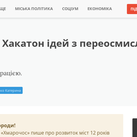
ИЩЕ
МІСЬКА ПОЛІТИКА
СОЦІУМ
ЕКОНОМІКА
ПІ
 Хакатон ідей з переосми
рацією.
ко Катерина
ороди!
 «Хмарочос» пише про розвиток міст 12 років