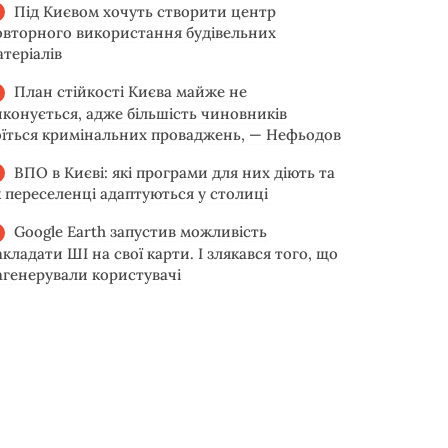
Під Києвом хочуть створити центр
овторного використання будівельних
атеріалів
План стійкості Києва майже не
иконується, адже більшість чиновників
оїться кримінальних проваджень, — Нефьодов
ВПО в Києві: які програми для них діють та
к переселенці адаптуються у столиці
Google Earth запустив можливість
акладати ШІ на свої карти. І злякався того, що
агенерували користувачі