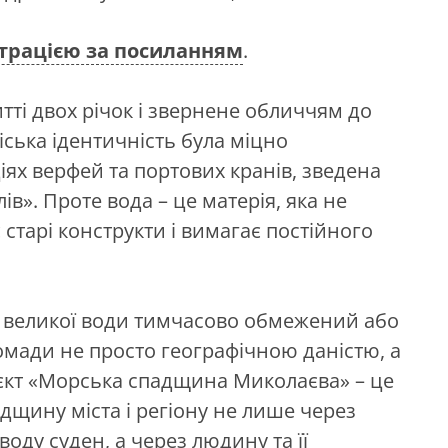
трацією за посиланням
.
тті двох річок і звернене обличчям до
ська ідентичність була міцно
іях верфей та портових кранів, зведена
ів». Проте вода – це матерія, яка не
старі конструкти і вимагає постійного
о великої води тимчасово обмежений або
омади не просто географічною даністю, а
роєкт «Морська спадщина Миколаєва» – це
дщину міста і регіону не лише через
оду суден, а через людину та її