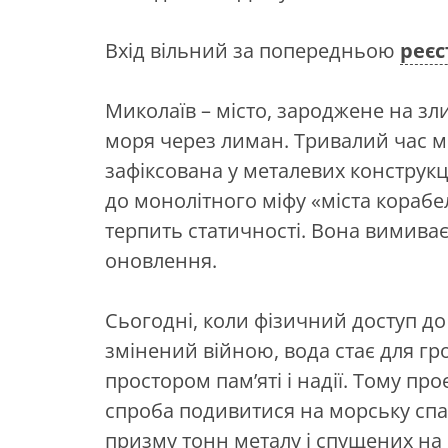
Вхід вільний за попередньою
реєс
Миколаїв – місто, зароджене на зли
моря через лиман. Тривалий час мі
зафіксована у металевих конструкц
до монолітного міфу «міста корабел
терпить статичності. Вона вимиває 
оновлення.
Сьогодні, коли фізичний доступ д
змінений війною, вода стає для гр
простором пам’яті і надії. Тому п
спроба подивитися на морську спа
призму тонн металу і спущених на в