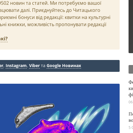
29502 новин та статей. Ми потребуємо вашої
ацювати далі. Приєднуйтесь до Читацького
иємні бонуси від редакції: квитки на культурні
льні книжки, можливість пропонувати редакції
кі?
er
,
Instagram
,
Viber
та
Google Новинах
Ф
кв
ф
06
П
в
5 