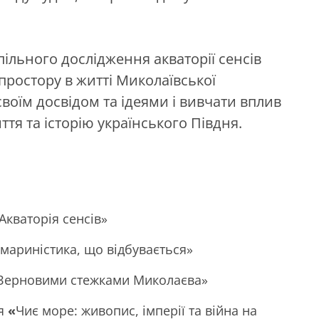
ільного дослідження акваторії сенсів
простору в житті Миколаївської
своїм досвідом та ідеями і вивчати вплив
иття та історію українського Півдня.
«Акваторія сенсів»
а мариністика, що відбувається»
я «Зерновими стежками Миколаєва»
ня
«
Чиє море: живопис, імперії та війна на