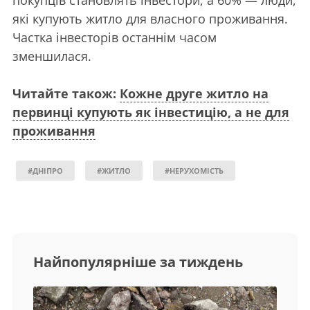
покупців становлять інвестори, а 60% — люди,
які купують житло для власного проживання.
Частка інвесторів останнім часом
зменшилася.
Читайте також:
Кожне друге житло на
первинці купують як інвестицію, а не для
проживання
#ДНІПРО
#ЖИТЛО
#НЕРУХОМІСТЬ
Найпопулярніше за тиждень