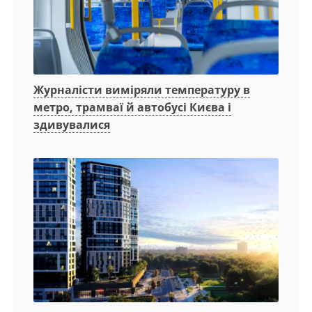
Журналісти виміряли температуру в
метро, трамваї й автобусі Києва і
здивувалися