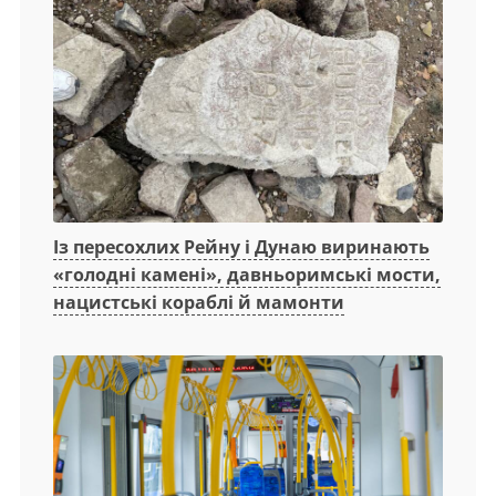
Із пересохлих Рейну і Дунаю виринають
«голодні камені», давньоримські мости,
нацистські кораблі й мамонти