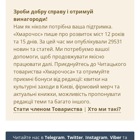
Зроби добру справу і отримуй
винагороди!
Нам як ніколи потрібна ваша підтримка.
«Хмарочос» пише про розвиток міст 12 років
та 15 днів. За цей час ми опублікували 29531
новин та статей. Ми потребуємо вашої
допомоги, щоб продовжувати якісно
працювати далі. Приєднуйтесь до Читацького
товариства «Хмарочоса» та отримуйте
приємні бонуси від редакції: квитки на
культурні заходи в Києві, фірмовий мерч та
актуальні книжки, можливість пропонувати
редакції теми та багато іншого.
Стати членом Товариства
|
Хто ми такі?
Читайте нас в
Telegram
,
Twitter
,
Instagram
,
Viber
та