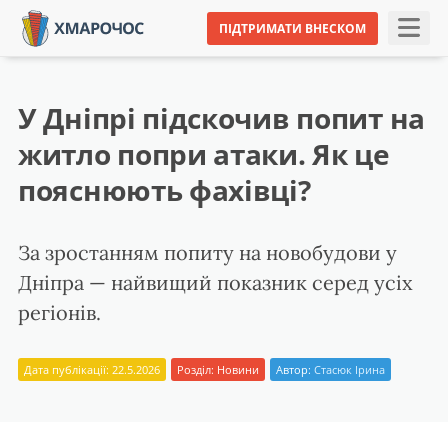
ПІДТРИМАТИ ВНЕСКОМ
У Дніпрі підскочив попит на
житло попри атаки. Як це
пояснюють фахівці?
За зростанням попиту на новобудови у
Дніпра — найвищий показник серед усіх
регіонів.
Дата публікації: 22.5.2026
Розділ:
Новини
Автор:
Стасюк Ірина