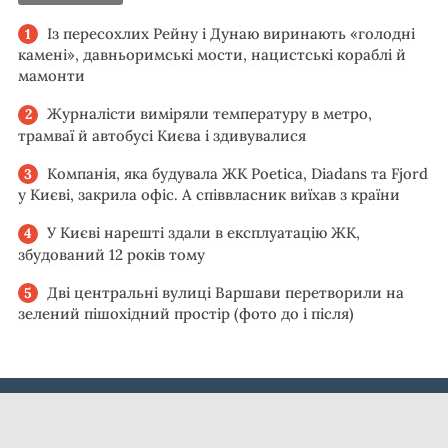
Із пересохлих Рейну і Дунаю виринають «голодні
камені», давньоримські мости, нацистські кораблі й
мамонти
Журналісти виміряли температуру в метро,
трамваї й автобусі Києва і здивувалися
Компанія, яка будувала ЖК Poetica, Diadans та Fjord
у Києві, закрила офіс. А співвласник виїхав з країни
У Києві нарешті здали в експлуатацію ЖК,
збудований 12 років тому
Дві центральні вулиці Варшави перетворили на
зелений пішохідний простір (фото до і після)