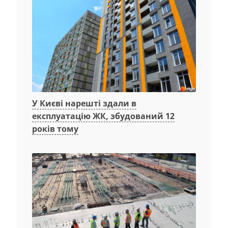
У Києві нарешті здали в
експлуатацію ЖК, збудований 12
років тому