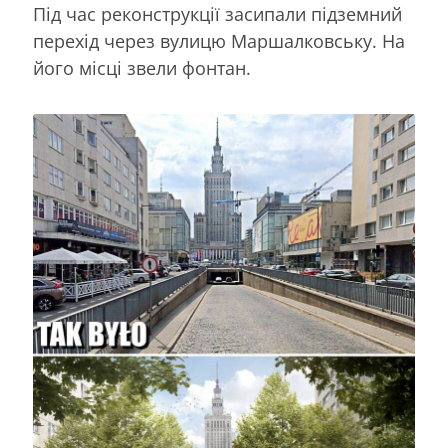
Під час реконструкції засипали підземний
перехід через вулицю Маршалковську. На
його місці звели фонтан.