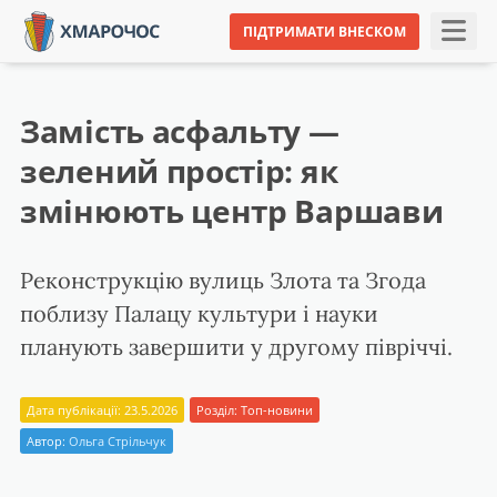
ПІДТРИМАТИ ВНЕСКОМ
Замість асфальту —
зелений простір: як
змінюють центр Варшави
Реконструкцію вулиць Злота та Згода
поблизу Палацу культури і науки
планують завершити у другому півріччі.
Дата публікації: 23.5.2026
Розділ:
Топ-новини
Автор:
Ольга Стрільчук