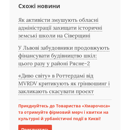
Схожі новини
Як активісти змушують обласні
адміністрації захищати історичні
земські школи на Сіверщині
У Львові забудовники продовжують
фінансувати будівництво шкіл:
цього разу у районі Рясне-2
«Диво світу» в Роттердамі від
MVRDV критикують як грінвошинг і
закликають скасувати проєкт
Приєднуйтесь до Товариства «Хмарочоса»
та отримуйте фірмовий мерч і квитки на
культурні й урбаністичні події в Києві!
Приєднатись