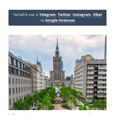
Читайте нас в
Telegram
,
Twitter
,
Instagram
,
Viber
та
Google Новинах