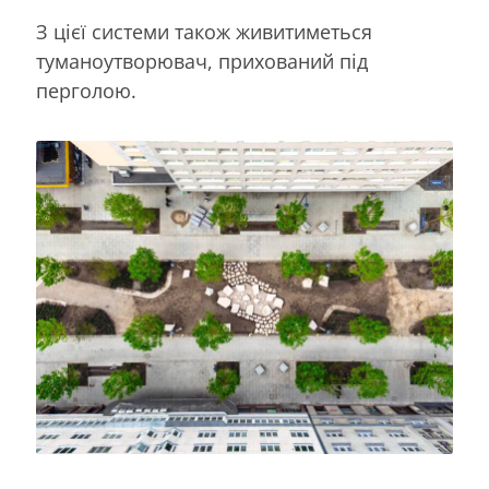
З цієї системи також живитиметься
туманоутворювач, прихований під
перголою.