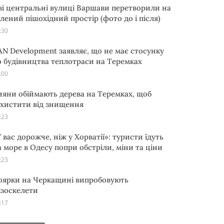
ві центральні вулиці Варшави перетворили на
елений пішохідний простір (фото до і після)
:30
AN Development заявляє, що не має стосунку
о будівництва теплотраси на Теремках
:00
ияни обіймають дерева на Теремках, щоб
ахистити від знищення
:23
 вас дорожче, ніж у Хорватії»: туристи їдуть
а море в Одесу попри обстріли, міни та ціни
:23
оярки на Черкащині випробовують
кзоскелети
:17