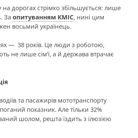
 на дорогах стрімко збільшується: лише
ь. За
опитуванням КМІС
, нині цим
жен восьмий українець.
іях — 38 років. Це люди з роботою,
ть не лише сім’ї, а й держава втрачає
ція
водіїв та пасажирів мототранспорту
поганий показник. Але тільки 32%
аний шолом, решта їздить з ілюзією