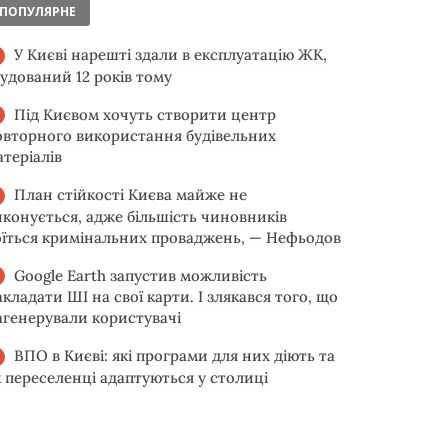
ПОПУЛЯРНЕ
У Києві нарешті здали в експлуатацію ЖК,
будований 12 років тому
Під Києвом хочуть створити центр
овторного використання будівельних
атеріалів
План стійкості Києва майже не
иконується, адже більшість чиновників
оїться кримінальних проваджень, — Нефьодов
Google Earth запустив можливість
акладати ШІ на свої карти. І злякався того, що
агенерували користувачі
ВПО в Києві: які програми для них діють та
к переселенці адаптуються у столиці