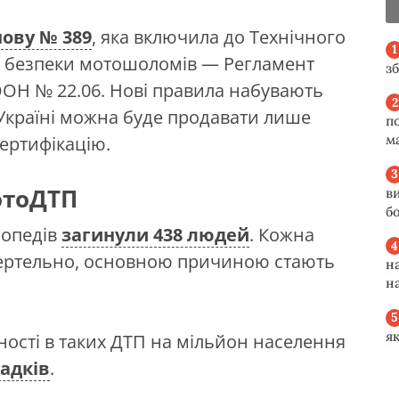
нову № 389
, яка включила до Технічного
 безпеки мотошоломів — Регламент
з
ООН № 22.06. Нові правила набувають
в Україні можна буде продавати лише
п
м
ертифікацію.
отоДТП
в
б
 мопедів
загинули 438 людей
. Кожна
смертельно, основною причиною стають
н
н
я
тності в таких ДТП на мільйон населення
падків
.