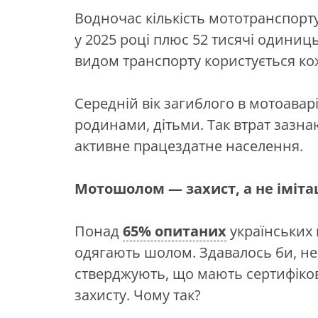
Водночас кількість мототранспорту
у 2025 році плюс 52 тисячі одиниц
видом транспорту користується ко
Середній вік загиблого в мотоавар
родинами, дітьми. Так втрат зазнаю
активне працездатне населення.
Мотошолом — захист, а не іміта
Понад
65% опитаних
українських 
одягають шолом. Здавалось би, не
стверджують, що мають сертифіков
захисту. Чому так?