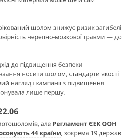
ифікований шолом знижує ризик загибелі
ймовірність черепно-мозкової травми — до
хід до підвищення безпеки
’язання носити шолом, стандарти якості
вий нагляд і кампанії з підвищення
иконувала лише першу.
22.06
и мотошоломів, але
Регламент ЄЕК ООН
осовують 44 країни
, зокрема 19 держав