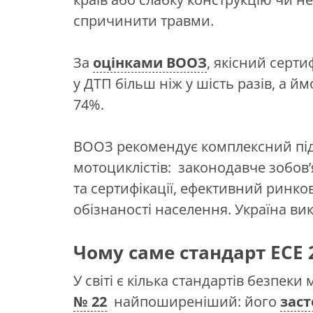
спричинити травми.
За
оцінками ВООЗ
, якісний серт
у ДТП більш ніж у шість разів, а 
74%.
ВООЗ рекомендує комплексний під
мотоциклістів: законодавче зобов
та сертифікації, ефективний ринко
обізнаності населення. Україна в
Чому саме стандарт ECE 
У світі є кілька стандартів безпек
№ 22
найпоширеніший: його
заст