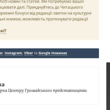
29509 новин та статей. Ми потребуємо вашої
ацювати далі. Приєднуйтесь до Читацького
иємні бонуси від редакції: квитки на культурні
льні книжки, можливість пропонувати редакції
кі?
er
,
Instagram
,
Viber
та
Google Новинах
ва
ерка Центру Громадського представництва