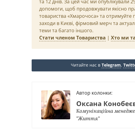
та 12 днів. За цей час ми опублікували 
допомоги, щоб продовжувати якісно пр
товариства «Хмарочоса» та отримуйте пр
заходи в Києві, фірмовий мерч та актуа
теми та багато іншого.
Стати членом Товариства
|
Хто ми та
Читайте нас в
Telegram
,
Twitt
Автор колонки:
Оксана Конобеє
Комунікаційна менедж
"Життя"