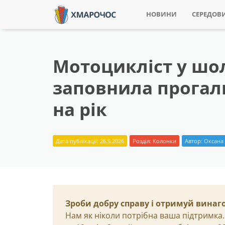
НОВИНИ
СЕРЕДОВ
Мотоцикліст у шол
заповнила прогал
на рік
Дата публікації: 26.5.2026
Розділ:
Колонки
Автор:
Оксана
Зроби добру справу і отримуй винаг
Нам як ніколи потрібна ваша підтримка.