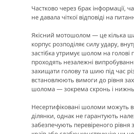
Частково через брак інформації, ч
не давала чіткої відповіді на пит
Якісний мотошолом — це кілька ша
корпус розподіляє силу удару, внут
застібка утримує шолом на голові п
проходять незалежні випробування
захищати голову та шию під час рі
встановлюють вимоги до рівня захи
шолома — зокрема скронь і нижнь
Несертифіковані шоломи можуть виг
ділянки, однак не гарантують нал
забезпечують перевіреного рівня 
країв або слабку конструкцію чи н