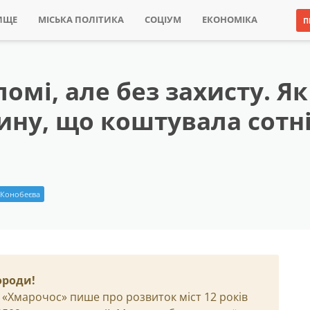
ИЩЕ
МІСЬКА ПОЛІТИКА
СОЦІУМ
ЕКОНОМІКА
П
омі, але без захисту. Як
ину, що коштувала сотні
 Конобеєва
ороди!
 «Хмарочос» пише про розвиток міст 12 років