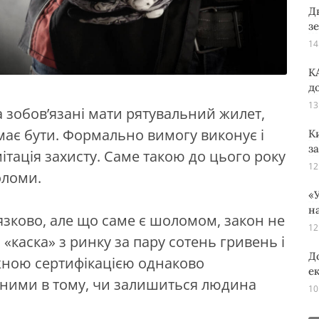
Д
з
14
K
д
13
а зобов’язані мати рятувальний жилет,
має бути. Формально вимогу виконує і
К
з
ітація захисту. Саме такою до цього року
12
оломи.
«У
н
язково, але що саме є шоломом, закон не
12
«каска» з ринку за пару сотень гривень і
Д
ною сертифікацією однаково
е
 ними в тому, чи залишиться людина
10