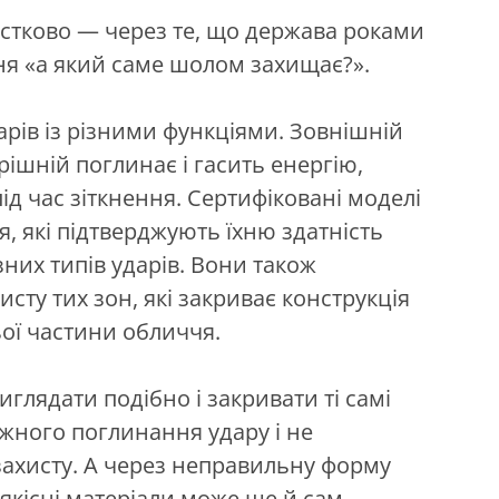
астково — через те, що держава роками
ання «а який саме шолом захищає?».
рів із різними функціями. Зовнішній
рішній поглинає і гасить енергію,
ід час зіткнення. Сертифіковані моделі
, які підтверджують їхню здатність
зних типів ударів. Вони також
сту тих зон, які закриває конструкція
ої частини обличчя.
лядати подібно і закривати ті самі
ежного поглинання удару і не
захисту. А через неправильну форму
еякісні матеріали може ще й сам