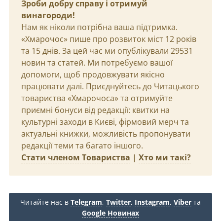
Зроби добру справу і отримуй
винагороди!
Нам як ніколи потрібна ваша підтримка.
«Хмарочос» пише про розвиток міст 12 років
та 15 днів. За цей час ми опублікували 29531
новин та статей. Ми потребуємо вашої
допомоги, щоб продовжувати якісно
працювати далі. Приєднуйтесь до Читацького
товариства «Хмарочоса» та отримуйте
приємні бонуси від редакції: квитки на
культурні заходи в Києві, фірмовий мерч та
актуальні книжки, можливість пропонувати
редакції теми та багато іншого.
Стати членом Товариства
|
Хто ми такі?
Читайте нас в
Telegram
,
Twitter
,
Instagram
,
Viber
та
Google Новинах