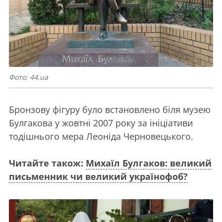
Фото: 44.ua
Бронзову фігуру було встановлено біля музею
Булгакова у жовтні 2007 року за ініціативи
тодішнього мера Леоніда Черновецького.
Читайте також:
Михаїл Булгаков: великий
письменник чи великий українофоб?