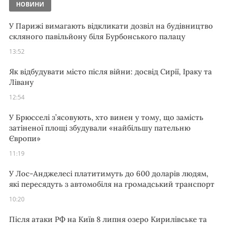
НОВИНИ
У Парижі вимагають відкликати дозвіл на будівництво
скляного павільйону біля Бурбонського палацу
13:52
Як відбудувати місто після війни: досвід Сирії, Іраку та
Лівану
12:54
У Брюсселі з’ясовують, хто винен у тому, що замість
затіненої площі збудували «найбільшу пательню
Європи»
11:19
У Лос-Анджелесі платитимуть до 600 доларів людям,
які пересядуть з автомобіля на громадський транспорт
10:20
Після атаки РФ на Київ 8 липня озеро Кирилівське та