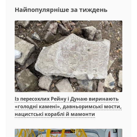
Найпопулярніше за тиждень
Із пересохлих Рейну і Дунаю виринають
«голодні камені», давньоримські мости,
нацистські кораблі й мамонти