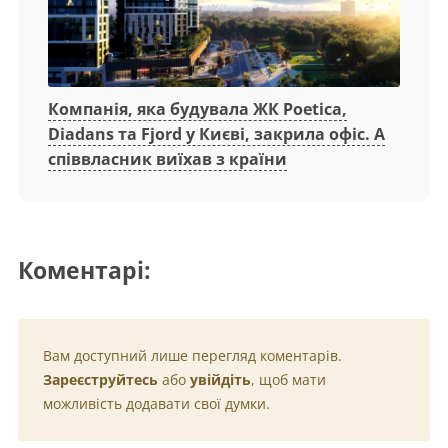
Компанія, яка будувала ЖК Poetica,
Diadans та Fjord у Києві, закрила офіс. А
співвласник виїхав з країни
Коментарі:
Вам доступний лише перегляд коментарів.
Зареєструйтесь
або
увійдіть
, щоб мати
можливість додавати свої думки.