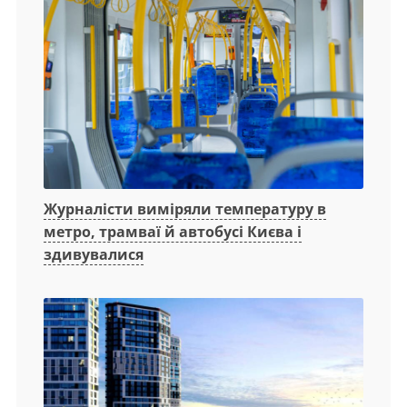
Журналісти виміряли температуру в
метро, трамваї й автобусі Києва і
здивувалися