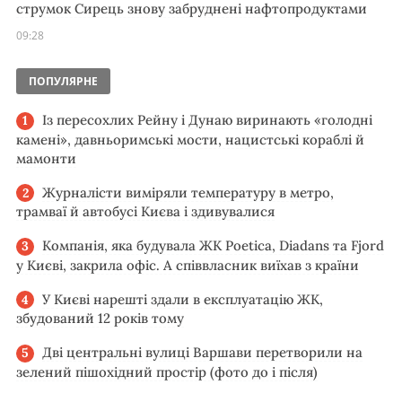
струмок Сирець знову забруднені нафтопродуктами
09:28
ПОПУЛЯРНЕ
Із пересохлих Рейну і Дунаю виринають «голодні
камені», давньоримські мости, нацистські кораблі й
мамонти
Журналісти виміряли температуру в метро,
трамваї й автобусі Києва і здивувалися
Компанія, яка будувала ЖК Poetica, Diadans та Fjord
у Києві, закрила офіс. А співвласник виїхав з країни
У Києві нарешті здали в експлуатацію ЖК,
збудований 12 років тому
Дві центральні вулиці Варшави перетворили на
зелений пішохідний простір (фото до і після)