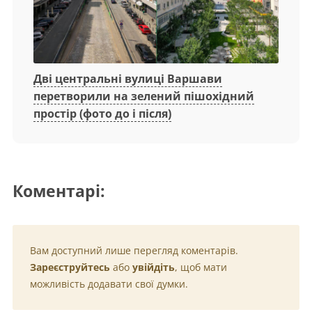
Дві центральні вулиці Варшави
перетворили на зелений пішохідний
простір (фото до і після)
Коментарі:
Вам доступний лише перегляд коментарів.
Зареєструйтесь
або
увійдіть
, щоб мати
можливість додавати свої думки.