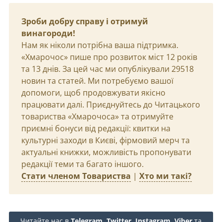
Зроби добру справу і отримуй
винагороди!
Нам як ніколи потрібна ваша підтримка.
«Хмарочос» пише про розвиток міст 12 років
та 13 днів. За цей час ми опублікували 29518
новин та статей. Ми потребуємо вашої
допомоги, щоб продовжувати якісно
працювати далі. Приєднуйтесь до Читацького
товариства «Хмарочоса» та отримуйте
приємні бонуси від редакції: квитки на
культурні заходи в Києві, фірмовий мерч та
актуальні книжки, можливість пропонувати
редакції теми та багато іншого.
Стати членом Товариства
|
Хто ми такі?
Читайте нас в
Telegram
,
Twitter
,
Instagram
,
Viber
та