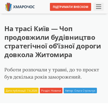
ПІДТРИМАТИ ВНЕСКОМ
На трасі Київ — Чоп
продовжили будівництво
стратегічної об’їзної дороги
довкола Житомира
Роботи розпочали у травні, до то проєкт
був декілька років заморожений.
Дата публікації: 7.6.2026
Розділ:
Новини
Автор:
Ольга Стрільчук