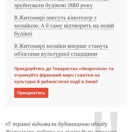
зруйнували будівлю 1880 року
В Житомирі знесуть кінотеатр з
мозаїкою. А її саму відтворять на новій
будівлі
В Житомирі мозаїки вперше стануть
об’єктами культурної спадщини
Приєднуйтесь до Товариства «Хмарочоса» та
отримуйте фірмовий мерч і квитки на
культурні й урбаністичні події в Києві!
Приєднатись
«У травні відновили будівництво обходу
Житомира, роботи на якому були зупинені