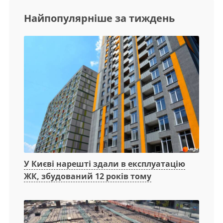
Найпопулярніше за тиждень
У Києві нарешті здали в експлуатацію
ЖК, збудований 12 років тому