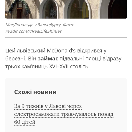
МакДональдс у Зальцбургу. Фото:
reddit.com/r/RealLifeShinies
Цей львівський McDonald’s відкрився у
березні. Він
займає
підвальні площі відразу
трьох кам’яниць XVI–XVII століть.
Схожі новини
За 9 тижнів у Львові через
електросамокати травмувалось понад
60 дітей