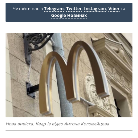
Читайте нас в
Telegram
,
Twitter
,
Instagram
,
Viber
та
Google Новинах
Нова вивіска. Кадр із відео Антона Коломєйцева