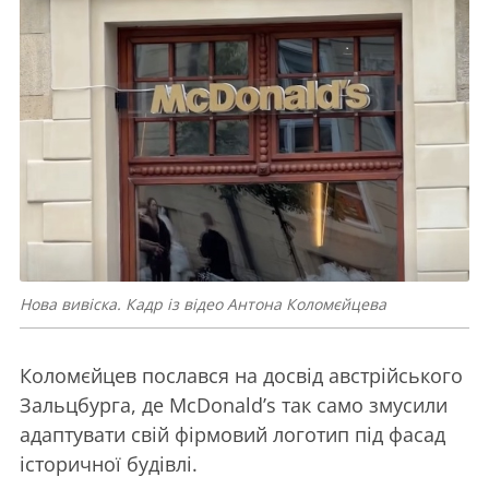
Нова вивіска. Кадр із відео Антона Коломєйцева
Коломєйцев послався на досвід австрійського
Зальцбурга, де McDonald’s так само змусили
адаптувати свій фірмовий логотип під фасад
історичної будівлі.