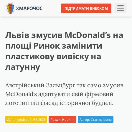
ПІДТРИМАТИ ВНЕСКОМ
Львів змусив McDonald’s на
площі Ринок замінити
пластикову вивіску на
латунну
Австрійський Зальцбург так само змусив
McDonald’s адаптувати свій фірмовий
логотип під фасад історичної будівлі.
Дата публікації: 9.6.2026
Розділ:
Новини
Автор:
Стасюк Ірина