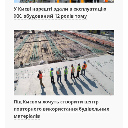
У Києві нарешті здали в експлуатацію
ЖК, збудований 12 років тому
Під Києвом хочуть створити центр
повторного використання будівельних
матеріалів