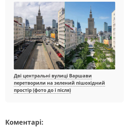
Дві центральні вулиці Варшави
перетворили на зелений пішохідний
простір (фото до і після)
Коментарі: