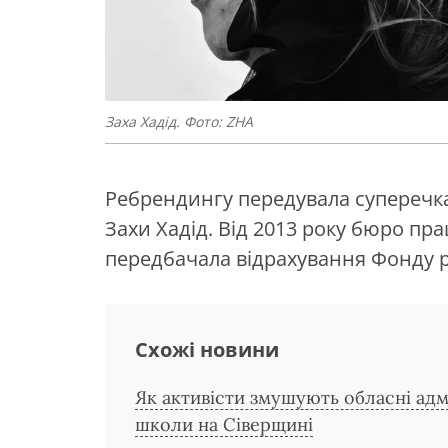
Заха Хадід. Фото: ZHA
Ребрендингу передувала суперечк
Захи Хадід. Від 2013 року бюро пр
передбачала відрахування Фонду р
Схожі новини
Як активісти змушують обласні адмі
школи на Сіверщині