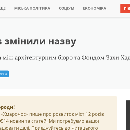
ИЩЕ
МІСЬКА ПОЛІТИКА
СОЦІУМ
ЕКОНОМІКА
ПІ
ts змінили назву
 між архітектурним бюро та Фондом Захи Хад
Ірина
ороди!
 «Хмарочос» пише про розвиток міст 12 років
29514 новин та статей. Ми потребуємо вашої
ацювати далі. Приєднуйтесь до Читацького