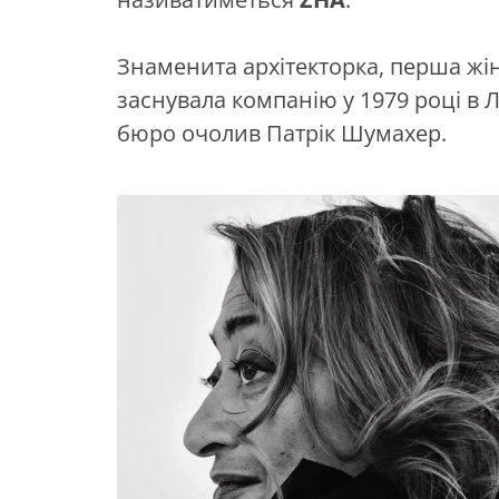
Знаменита архітекторка, перша жін
заснувала компанію у 1979 році в Л
бюро очолив Патрік Шумахер.