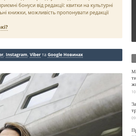
иємні бонуси від редакції: квитки на культурні
льні книжки, можливість пропонувати редакції
кі?
er
,
Instagram
,
Viber
та
Google Новинах
М
т
ж
10
З
т
09
П