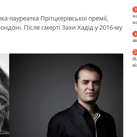
н
ка-лауреатка Прітцкерівської премії,
н
ондоні. Після смерті Захи Хадід у 2016-му
я
б
в