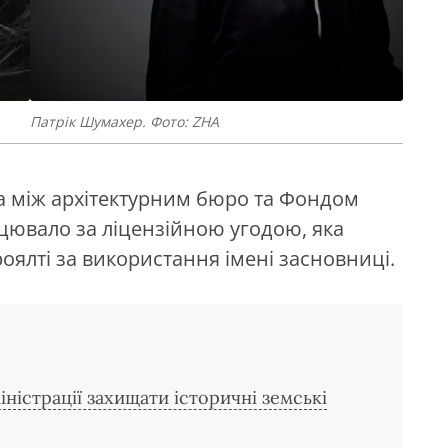
Патрік Шумахер. Фото: ZHA
а між архітектурним бюро та Фондом
ацювало за ліцензійною угодою, яка
оялті за використання імені засновниці.
ністрації захищати історичні земські