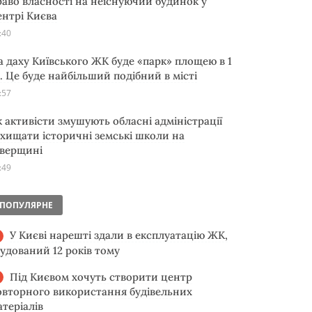
раво власності на неіснуючий будинок у
ентрі Києва
:40
а даху Київського ЖК буде «парк» площею в 1
а. Це буде найбільший подібний в місті
:57
к активісти змушують обласні адміністрації
ахищати історичні земські школи на
іверщині
:49
ПОПУЛЯРНЕ
У Києві нарешті здали в експлуатацію ЖК,
будований 12 років тому
Під Києвом хочуть створити центр
овторного використання будівельних
атеріалів