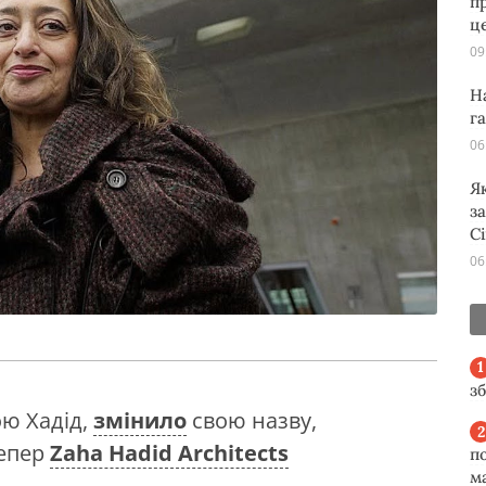
п
ц
09
Н
г
06
Я
з
С
06
з
ою Хадід,
змінило
свою назву,
тепер
Zaha Hadid Architects
п
м