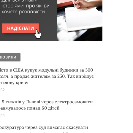
НОВИНИ
істо в США купує модульні будинки за 300
исяч, а продає жителям за 250. Так вирішує
итлову кризу
:32
а 9 тижнів у Львові через електросамокати
равмувалось понад 60 дітей
:44
рокуратура через суд вимагає скасувати