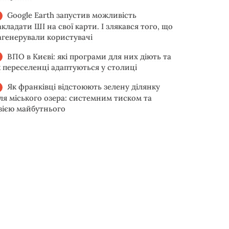
Google Earth запустив можливість
акладати ШІ на свої карти. І злякався того, що
агенерували користувачі
ВПО в Києві: які програми для них діють та
к переселенці адаптуються у столиці
Як франківці відстоюють зелену ділянку
іля міського озера: системним тиском та
ізією майбутнього