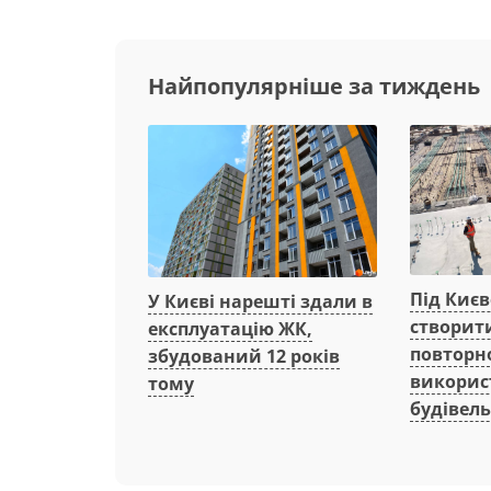
Найпопулярніше за тиждень
Під Киє
У Києві нарешті здали в
створит
експлуатацію ЖК,
повторн
збудований 12 років
викорис
тому
будівель