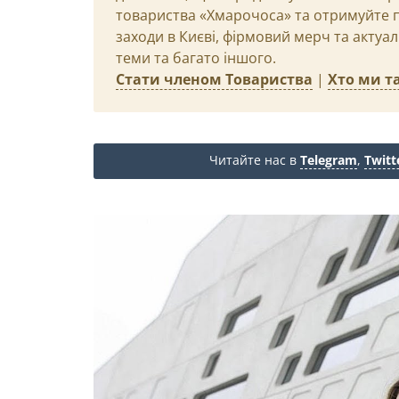
товариства «Хмарочоса» та отримуйте пр
заходи в Києві, фірмовий мерч та актуа
теми та багато іншого.
Стати членом Товариства
|
Хто ми та
Читайте нас в
Telegram
,
Twitt