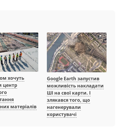
вом хочуть
Google Earth запустив
и центр
можливість накладати
ого
ШІ на свої карти. І
тання
злякався того, що
них матеріалів
нагенерували
користувачі