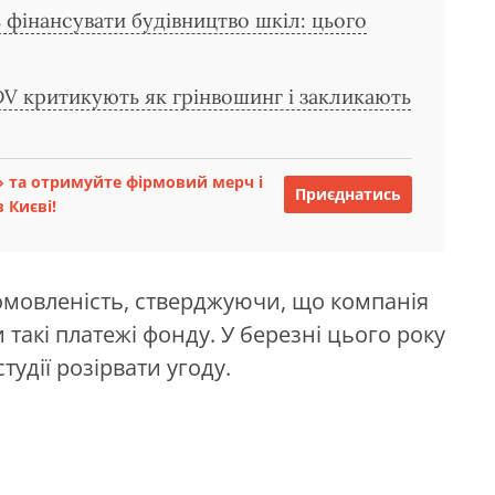
 фінансувати будівництво шкіл: цього
DV критикують як грінвошинг і закликають
 та отримуйте фірмовий мерч і
Приєднатись
 Києві!
мовленість, стверджуючи, що компанія
такі платежі фонду. У березні цього року
удії розірвати угоду.