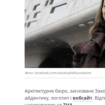
Фото: facebook.com/zahahadidfoundation
Архітектурне бюро, засноване Зах
айдентику, логотип і
вебсайт
. Від
називатиметься
ZHA
.