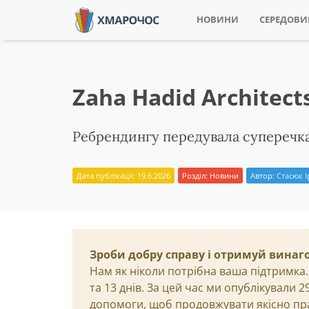
НОВИНИ
СЕРЕДОВ
Zaha Hadid Architec
Ребрендингу передувала суперечка
Дата публікації: 19.6.2026
Розділ:
Новини
Автор:
Стасюк 
Зроби добру справу і отримуй винаг
Нам як ніколи потрібна ваша підтримка.
та 13 днів. За цей час ми опублікували 
допомоги, щоб продовжувати якісно пр