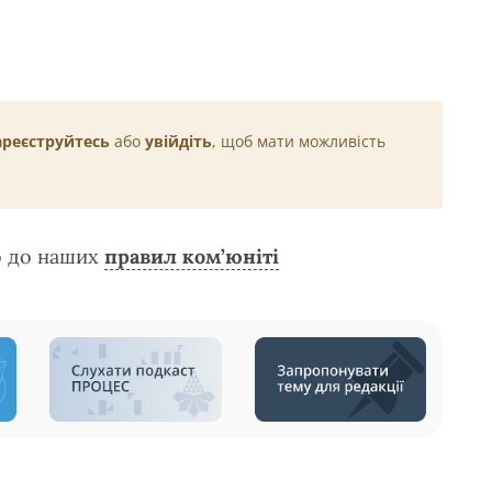
ареєструйтесь
або
увійдіть
, щоб мати можливість
о до наших
правил ком’юніті