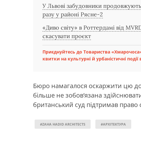
У Львові забудовники продовжують
разу у районі Рясне-2
«Диво світу» в Роттердамі від MVR
скасувати проєкт
Приєднуйтесь до Товариства «Хмарочоса»
квитки на культурні й урбаністичні події в
Бюро намагалося оскаржити цю до
більше не зобов’язана здійснювати 
британський суд підтримав право ст
#ZAHA HADID ARCHITECTS
#АРХІТЕКТУРА