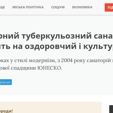
ИЩЕ
МІСЬКА ПОЛІТИКА
СОЦІУМ
ЕКОНОМІКА
ПІ
арний туберкульозний сана
ть на оздоровчий і культ
ках у стилі модернізм, з 2004 року санаторій
ітової спадщини ЮНЕСКО.
рільчук
ороди!