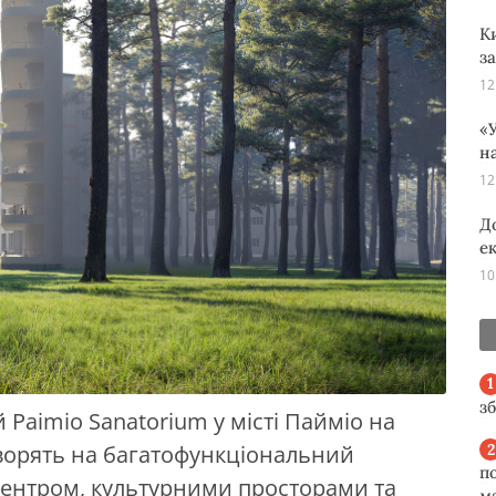
К
з
12
«У
н
12
Д
е
10
з
Paimio Sanatorium у місті Пайміо на
творять на багатофункціональний
п
центром, культурними просторами та
м