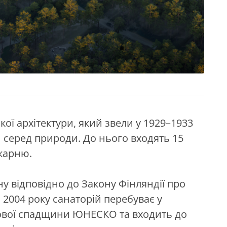
ої архітектури, який звели у 1929–1933
 серед природи. До нього входять 15
ікарню.
ону відповідно до Закону Фінляндії про
 2004 року санаторій перебуває у
тової спадщини ЮНЕСКО та входить до