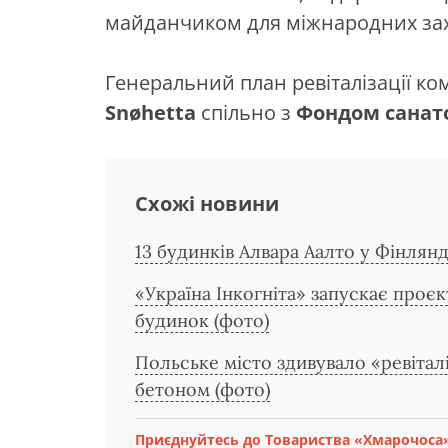
майданчиком для міжнародних зах
Генеральний план ревіталізації к
Snøhetta
спільно з
Фондом санат
Схожі новини
13 будинків Алвара Аалто у Фінля
«Україна Інкогніта» запускає проєк
будинок (фото)
Польське місто здивувало «ревітал
бетоном (фото)
Приєднуйтесь до Товариства «Хмарочоса»