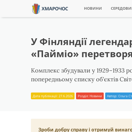
НОВИНИ
СЕРЕДОВ
У Фінляндії легенд
«Пайміо» перетворя
Комплекс збудували у 1929–1933 ро
попередньому списку об'єктів Св
Дата публікації: 27.6.2026
Розділ:
Новини
Автор:
Ольга Ст
Зроби добру справу і отримуй винаг