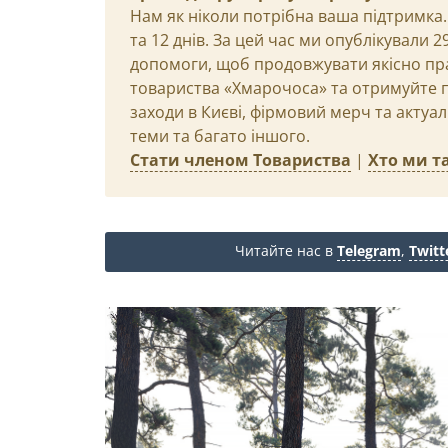
Нам як ніколи потрібна ваша підтримка.
та 12 днів. За цей час ми опублікували 
допомоги, щоб продовжувати якісно пр
товариства «Хмарочоса» та отримуйте пр
заходи в Києві, фірмовий мерч та актуа
теми та багато іншого.
Стати членом Товариства
|
Хто ми та
Читайте нас в
Telegram
,
Twitt