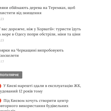
ияни обіймають дерева на Теремках, щоб
ахистити від знищення
:23
 вас дорожче, ніж у Хорватії»: туристи їдуть
а море в Одесу попри обстріли, міни та ціни
:23
оярки на Черкащині випробовують
кзоскелети
:17
ПОПУЛЯРНЕ
У Києві нарешті здали в експлуатацію ЖК,
будований 12 років тому
Під Києвом хочуть створити центр
овторного використання будівельних
атеріалів