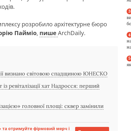
одів.
в
омплексу розробило архітектурне бюро
б
орію Пайміо
,
пише
ArchDaily.
н
н
я
ндії визнано світовою спадщиною ЮНЕСКО
т із ревіталізації хат Надросся: перший
ізацією» головної площі: сквер замінили
 та отримуйте фірмовий мерч і