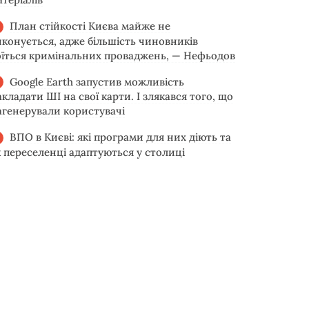
План стійкості Києва майже не
иконується, адже більшість чиновників
оїться кримінальних проваджень, — Нефьодов
Google Earth запустив можливість
акладати ШІ на свої карти. І злякався того, що
агенерували користувачі
ВПО в Києві: які програми для них діють та
к переселенці адаптуються у столиці