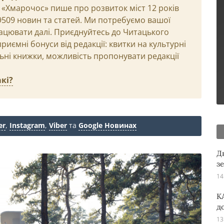
 «Хмарочос» пише про розвиток міст 12 років
29509 новин та статей. Ми потребуємо вашої
ацювати далі. Приєднуйтесь до Читацького
иємні бонуси від редакції: квитки на культурні
льні книжки, можливість пропонувати редакції
кі?
er
,
Instagram
,
Viber
та
Google Новинах
Д
з
14
K
д
13