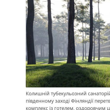
Колишній тубекульозний санаторій 
південному заході Фінляндії пере
комплекс із готелем, оздоровчим 