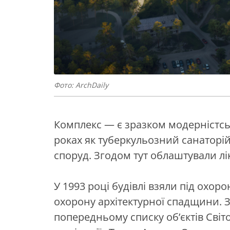
Фото: АrchDaily
Комплекс — є зразком модерністськ
роках як туберкульозний санаторій
споруд. Згодом тут облаштували л
У 1993 році будівлі взяли під охор
охорону архітектурної спадщини. З
попередньому списку об’єктів Сві