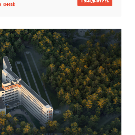
Приєднатись
 Києві!