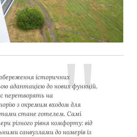
 збереження історичних
ьою адаптацією до нових функцій.
ус перетворять на
орію з окремим входом для
алатами стане готелем. Самі
ри різного рівня комфорту: від
ними санвузлами до номерів із