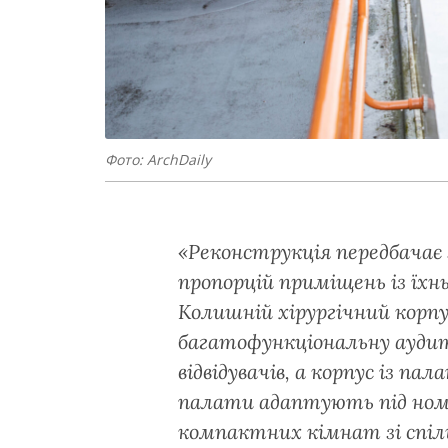
Фото: АrchDaily
«Реконструкція передбачає
пропорцій приміщень із їхн
Колишній хірургічний корп
багатофункціональну аудит
відвідувачів, а корпус із п
палати адаптують під номе
компактних кімнат зі спіль