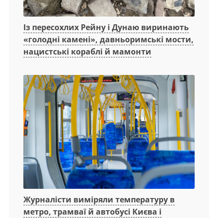
Із пересохлих Рейну і Дунаю виринають
«голодні камені», давньоримські мости,
нацистські кораблі й мамонти
Журналісти виміряли температуру в
метро, трамваї й автобусі Києва і