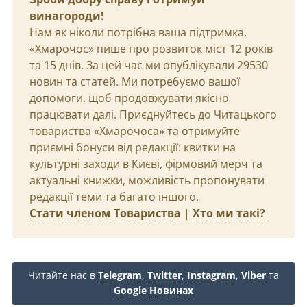
винагороди!
Нам як ніколи потрібна ваша підтримка.
«Хмарочос» пише про розвиток міст 12 років
та 15 днів. За цей час ми опублікували 29530
новин та статей. Ми потребуємо вашої
допомоги, щоб продовжувати якісно
працювати далі. Приєднуйтесь до Читацького
товариства «Хмарочоса» та отримуйте
приємні бонуси від редакції: квитки на
культурні заходи в Києві, фірмовий мерч та
актуальні книжки, можливість пропонувати
редакції теми та багато іншого.
Стати членом Товариства
|
Хто ми такі?
Читайте нас в
Telegram
,
Twitter
,
Instagram
,
Viber
та
Google Новинах