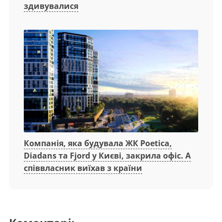
здивувалися
Компанія, яка будувала ЖК Poetica,
Diadans та Fjord у Києві, закрила офіс. А
співвласник виїхав з країни