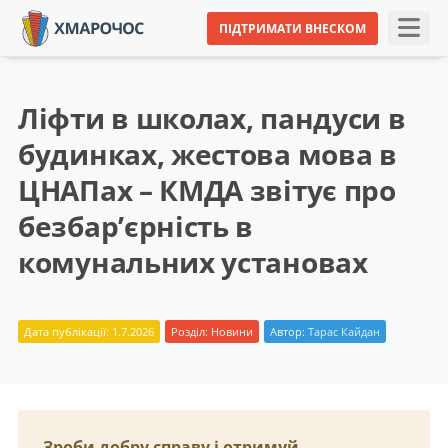
ПІДТРИМАТИ ВНЕСКОМ
Ліфти в школах, пандуси в
будинках, жестова мова в
ЦНАПах – КМДА звітує про
безбар’єрність в
комунальних установах
Дата публікації: 1.7.2026
Розділ:
Новини
Автор:
Тарас Кайдан
Зроби добру справу і отримуй