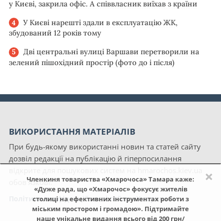
у Києві, закрила офіс. А співвласник виїхав з країни
У Києві нарешті здали в експлуатацію ЖК,
збудований 12 років тому
Дві центральні вулиці Варшави перетворили на
зелений пішохідний простір (фото до і після)
ВИКОРИСТАННЯ МАТЕРІАЛІВ
При будь-якому використанні новин та статей сайту
дозвіл редакції на публікацію й гіперпосилання
відкрите для пошукових систем на hmarochos.kiev.ua
×
Членкиня товариства «Хмарочоса» Тамара каже:
обов'язкові.
«Дуже рада, що «Хмарочос» фокусує жителів
Політика конфіденційності сайту «Хмарочос»
столиці на ефективних інструментах роботи з
міським простором і громадою». Підтримайте
наше унікальне видання всього від 200 грн/