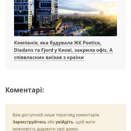
Компанія, яка будувала ЖК Poetica,
Diadans та Fjord у Києві, закрила офіс. А
співвласник виїхав з країни
Коментарі:
Вам доступний лише перегляд коментарів.
Зареєструйтесь
або
увійдіть
, щоб мати
можливість додавати свої думки.