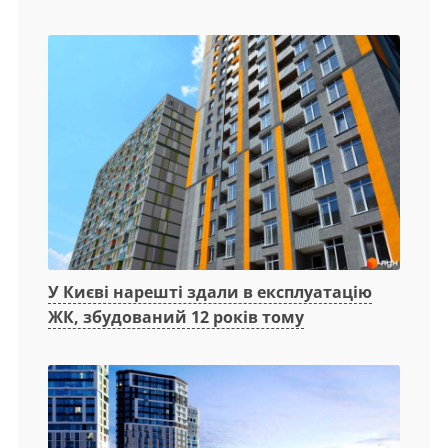
У Києві нарешті здали в експлуатацію
ЖК, збудований 12 років тому