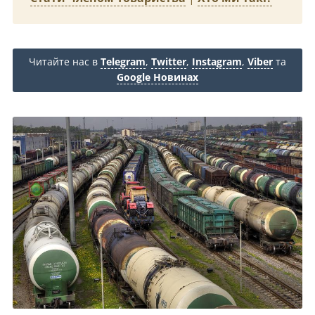
Читайте нас в
Telegram
,
Twitter
,
Instagram
,
Viber
та
Google Новинах