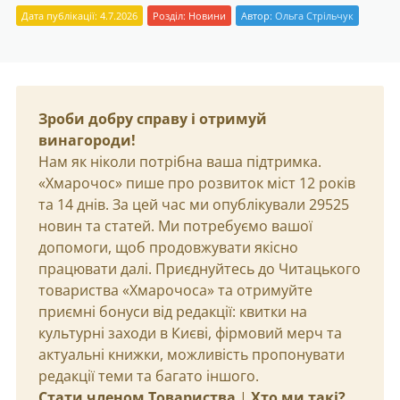
Дата публікації: 4.7.2026
Розділ:
Новини
Автор:
Ольга Стрільчук
Зроби добру справу і отримуй
винагороди!
Нам як ніколи потрібна ваша підтримка.
«Хмарочос» пише про розвиток міст 12 років
та 14 днів. За цей час ми опублікували 29525
новин та статей. Ми потребуємо вашої
допомоги, щоб продовжувати якісно
працювати далі. Приєднуйтесь до Читацького
товариства «Хмарочоса» та отримуйте
приємні бонуси від редакції: квитки на
культурні заходи в Києві, фірмовий мерч та
актуальні книжки, можливість пропонувати
редакції теми та багато іншого.
Стати членом Товариства
|
Хто ми такі?