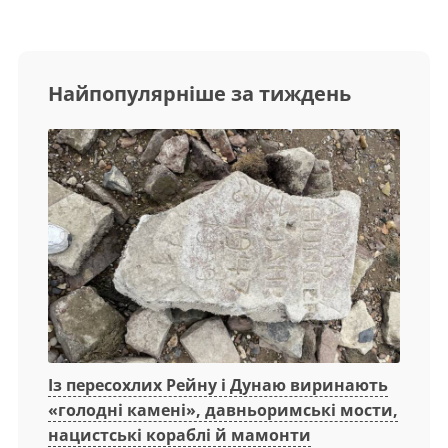
Найпопулярніше за тиждень
Із пересохлих Рейну і Дунаю виринають
«голодні камені», давньоримські мости,
нацистські кораблі й мамонти