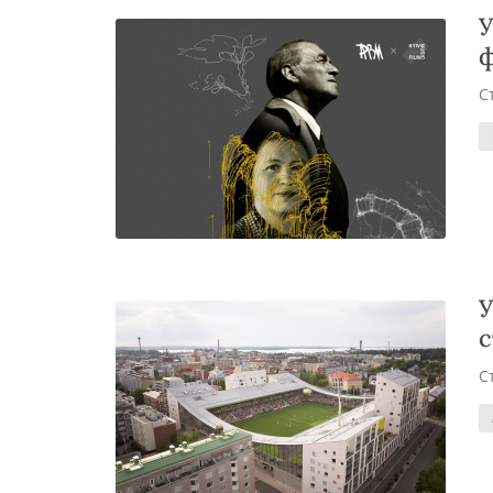
У
ф
С
У
с
С