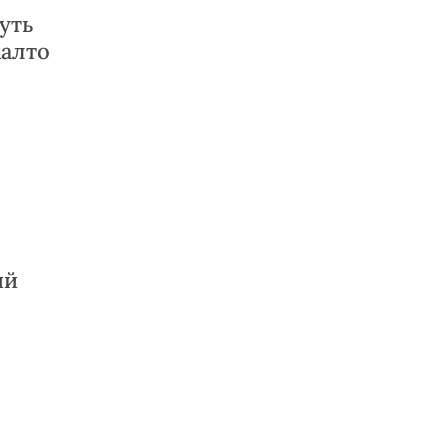
уть
Аалто
ий