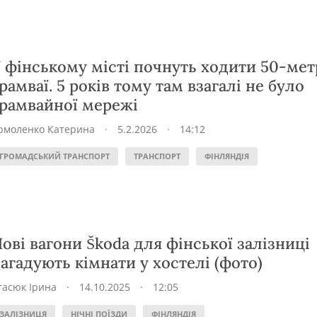
 фінському місті почнуть ходити 50-мет
рамваї. 5 років тому там взагалі не було
рамвайної мережі
рмоленко Катерина
·
5.2.2026
·
14:12
ГРОМАДСЬКИЙ ТРАНСПОРТ
ТРАНСПОРТ
ФІНЛЯНДІЯ
ові вагони Škoda для фінської залізниці
агадують кімнати у хостелі (фото)
тасюк Ірина
·
14.10.2025
·
12:05
ЗАЛІЗНИЦЯ
НІЧНІ ПОЇЗДИ
ФІНЛЯНДІЯ