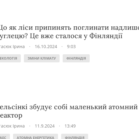
о як ліси припинять поглинати надлиш
углецю? Це вже сталося у Фінляндії
тасюк Ірина
·
16.10.2024
·
9:03
ЕКОЛОГІЯ
ЗМІНИ КЛІМАТУ
ФІНЛЯНДІЯ
ельсінкі збудує собі маленький атомний
еактор
тасюк Ірина
·
11.9.2024
·
13:49
АЕС
АТОМНА ЕНЕРГЕТИКА
ФІНЛЯНДІЯ