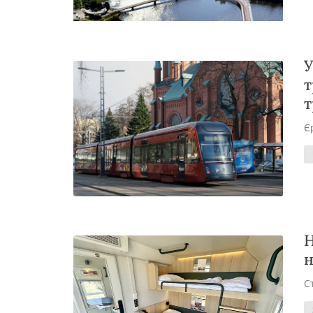
У
т
т
Є
Н
н
С