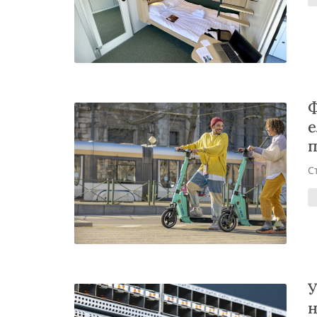
Ф
е
п
С
У
н