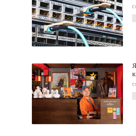
С
Я
к
С