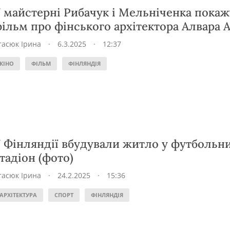
 майстерні Рибачук і Мельніченка покаж
ільм про фінського архітектора Алвара 
тасюк Ірина
·
6.3.2025
·
12:37
КІНО
ФІЛЬМ
ФІНЛЯНДІЯ
 Фінляндії вбудували житло у футбольн
тадіон (фото)
тасюк Ірина
·
24.2.2025
·
15:36
АРХІТЕКТУРА
СПОРТ
ФІНЛЯНДІЯ