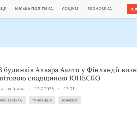
ИЩЕ
МІСЬКА ПОЛІТИКА
СОЦІУМ
ЕКОНОМІКА
ПІ
3 будинків Алвара Аалто у Фінляндії виз
світовою спадщиною ЮНЕСКО
тасюк Ірина
·
27.7.2026
·
13:01
АРХІТЕКТУРА
ФІНЛЯНДІЯ
ЮНЕСКО