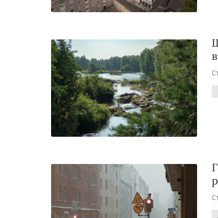
Щ
в
С
Г
р
С