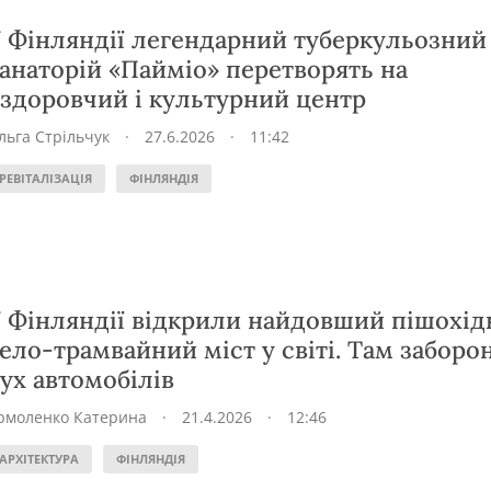
 Фінляндії легендарний туберкульозний
анаторій «Пайміо» перетворять на
здоровчий і культурний центр
льга Стрільчук
·
27.6.2026
·
11:42
РЕВІТАЛІЗАЦІЯ
ФІНЛЯНДІЯ
 Фінляндії відкрили найдовший пішохід
ело-трамвайний міст у світі. Там заборо
ух автомобілів
рмоленко Катерина
·
21.4.2026
·
12:46
АРХІТЕКТУРА
ФІНЛЯНДІЯ