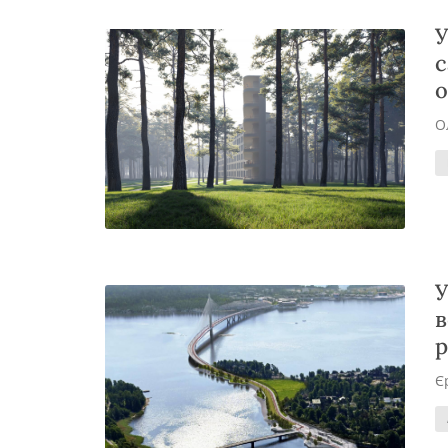
У
с
о
О
У
в
р
Є