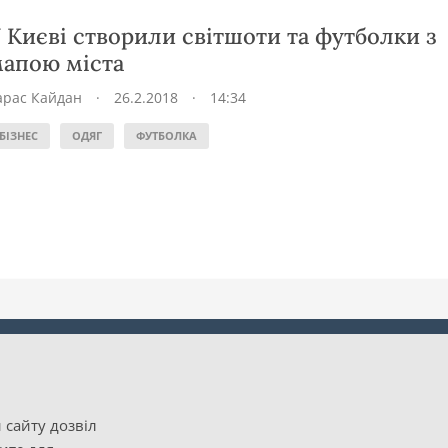
 Києві створили світшоти та футболки з
апою міста
арас Кайдан
·
26.2.2018
·
14:34
БІЗНЕС
ОДЯГ
ФУТБОЛКА
 сайту дозвіл