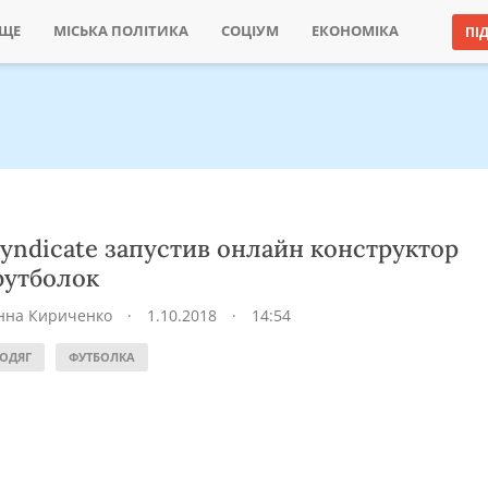
ИЩЕ
МІСЬКА ПОЛІТИКА
СОЦІУМ
ЕКОНОМІКА
ПІ
yndicate запустив онлайн конструктор
утболок
нна Кириченко
·
1.10.2018
·
14:54
ОДЯГ
ФУТБОЛКА