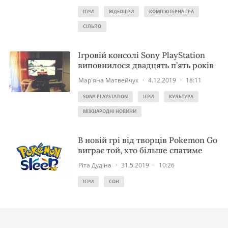
ІГРИ
ВІДЕОІГРИ
КОМП'ЮТЕРНА ГРА
СІЛЬПО
Ігровій консолі Sony PlayStation
виповнилося двадцять п’ять років
Мар'яна Матвейчук
·
4.12.2019
·
18:11
SONY PLAYSTATION
ІГРИ
КУЛЬТУРА
МІЖНАРОДНІ НОВИНИ
В новій грі від творців Pokemon Go
виграє той, хто більше спатиме
Ріта Дудіна
·
31.5.2019
·
10:26
ІГРИ
СОН