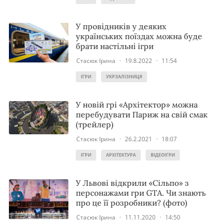
У провідників у деяких
українських поїздах можна буде
брати настільні ігри
Стасюк Ірина
·
19.8.2022
·
11:54
ІГРИ
УКРЗАЛІЗНИЦЯ
У новій грі «Архітектор» можна
перебудувати Париж на свій смак
(трейлер)
Стасюк Ірина
·
26.2.2021
·
18:07
ІГРИ
АРХІТЕКТУРА
ВІДЕОІГРИ
У Львові відкрили «Сільпо» з
персонажами гри GTA. Чи знають
про це її розробники? (фото)
Стасюк Ірина
·
11.11.2020
·
14:50