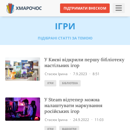
ПІДТРИМАТИ ВНЕСКОМ
ІГРИ
ПІДІБРАНІ СТАТТІ ЗА ТЕМОЮ
У Києві відкрили першу бібліотеку
настільних ігор
Стасюк Ірина
·
7.9.2023
·
8:51
ІГРИ
БІБЛІОТЕКА
У Steam відтепер можна
налаштувати маркування
російських ігор
Стасюк Ірина
·
24.9.2022
·
11:03
ІГРИ
ВІДЕОІГРИ