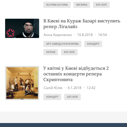
ALYONA ALYONA
МУЗИКА
ХІП-ХОП
В Києві на Кураж Базарі виступить
репер Лігалайз
Анна Кириченко
·
10.8.2018
·
16:54
АРТ-ЗАВОД ПЛАТФОРМА
КОНЦЕРТ
КУРАЖ
ХІП-ХОП
У квітні у Києві відбудеться 2
останніх концерти репера
Скриптонита
Салій Юлія
·
6.1.2018
·
12:42
КОНЦЕРТ
ХІП-ХОП