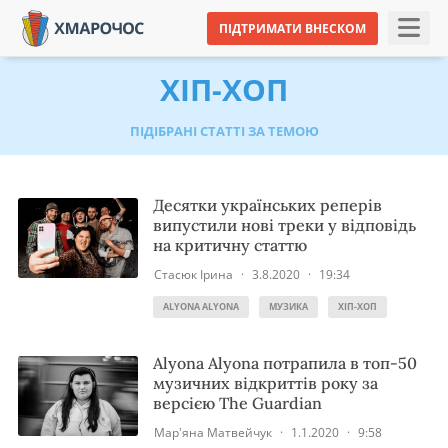
ПІДТРИМАТИ ВНЕСКОМ
ХІП-ХОП
ПІДІБРАНІ СТАТТІ ЗА ТЕМОЮ
Десятки українських реперів
випустили нові треки у відповідь
на критичну статтю
Стасюк Ірина
·
3.8.2020
·
19:34
ALYONA ALYONA
МУЗИКА
ХІП-ХОП
Alyona Alyona потрапила в топ-50
музичних відкриттів року за
версією The Guardian
Мар'яна Матвейчук
·
1.1.2020
·
9:58