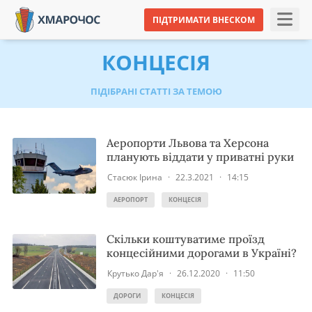
ПІДТРИМАТИ ВНЕСКОМ
КОНЦЕСІЯ
ПІДІБРАНІ СТАТТІ ЗА ТЕМОЮ
Аеропорти Львова та Херсона
планують віддати у приватні руки
Стасюк Ірина
·
22.3.2021
·
14:15
АЕРОПОРТ
КОНЦЕСІЯ
Скільки коштуватиме проїзд
концесійними дорогами в Україні?
Крутько Дар'я
·
26.12.2020
·
11:50
ДОРОГИ
КОНЦЕСІЯ