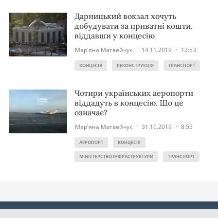
Дарницький вокзал хочуть
добудувати за приватні кошти,
віддавши у концесію
Мар'яна Матвейчук
·
14.11.2019
·
12:53
КОНЦЕСІЯ
РЕКОНСТРУКЦІЯ
ТРАНСПОРТ
Чотири українських аеропорти
віддадуть в концесію. Що це
означає?
Мар'яна Матвейчук
·
31.10.2019
·
8:55
АЕРОПОРТ
КОНЦЕСІЯ
МІНІСТЕРСТВО ІНФРАСТРУКТУРИ
ТРАНСПОРТ