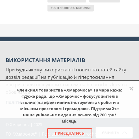
КОСТЕЛ СВЯТОГО МИКОЛАЯ
ВИКОРИСТАННЯ МАТЕРІАЛІВ
При будь-якому використанні новин та статей сайту
дозвіл редакції на публікацію й гіперпосилання
відкрите для пошукових систем на hmarochos.kiev.ua
×
Членкиня товариства «Хмарочоса» Тамара каже:
обов'язкові.
«Дуже рада, що «Хмарочос» фокусує жителів
Політика конфіденційності сайту «Хмарочос»
столиці на ефективних інструментах роботи з
міським простором і громадою». Підтримайте
наше унікальне видання всього від 200 грн/
місяць.
© Хмарочос | 2025
Увійдіть
ПРИЄДНАТИСЬ
ГО "Хмарочос"
|
Реклама
|
NGO Hmarochos
|
Про нас
|