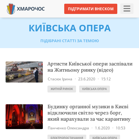
ПІДТРИМАТИ ВНЕСКОМ
КИЇВСЬКА ОПЕРА
ПІДІБРАНІ СТАТТІ ЗА ТЕМОЮ
Артисти Київської опери заспівали
на Житньому ринку (відео)
Стасюк Ірина
·
23.6.2020
·
15:12
ЖИТНІЙ РИНОК
КИЇВСЬКА ОПЕРА
Будинку органної музики в Києві
відключили світло через борг,
який нарахували за час карантину
Панченко Олександра
·
1.6.2020
·
10:53
ЕЛЕКТРОПОСТАЧАННЯ
КИЇВСЬКА ОПЕРА